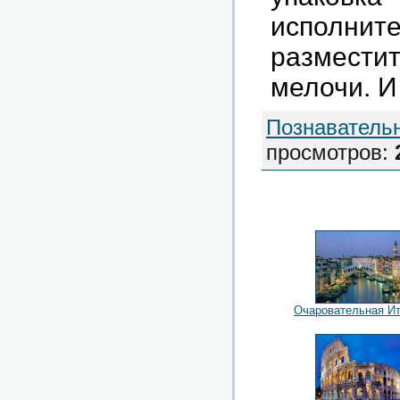
исполнит
размести
мелочи. И
Познаватель
просмотров
:
Очаровательная И