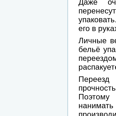
Даже оч
перенес
упаковать
его в рук
Личные ве
бельё упа
переезд
распакует
Переезд
прочност
Поэтому 
нанимать
произво