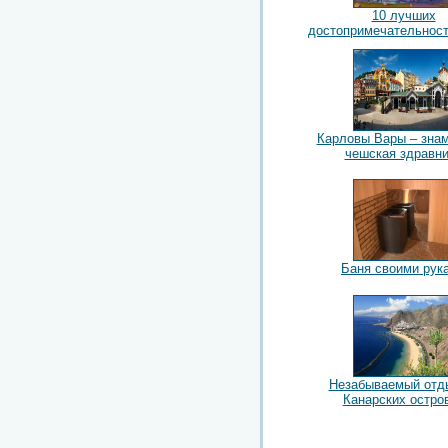
10 лучших
достопримечательнос
Карловы Вары – зна
чешская здравн
Баня своими рук
Незабываемый отд
Канарских остро