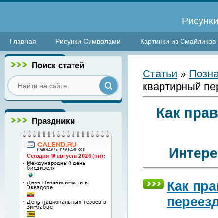
Рисунки
Главная
Рисунки Символами
Картинки из Смайликов
Поиск статей
Статьи
»
Позна
квартирный пе
Как пра
Праздники
Интере
Как пр
переез