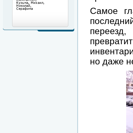
Самое гл
последни
переезд,
превра
инвентари
но даже н