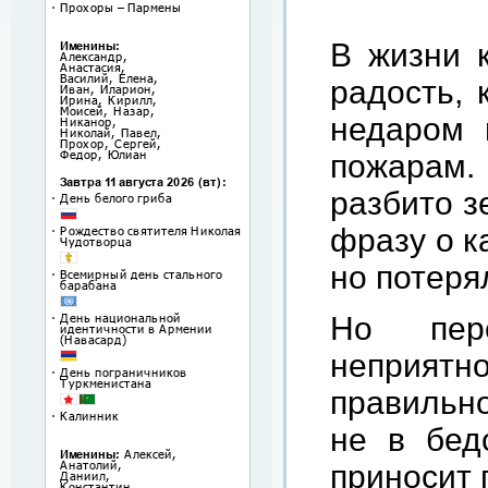
В жизни к
радость, 
недаром 
пожарам
разбито з
фразу о к
но потеря
Но пер
неприят
правильн
не в бед
приносит 