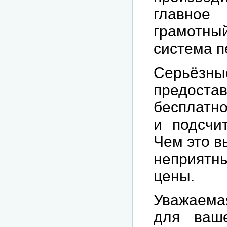
главное
грамотны
система п
Серьёз
предоста
бесплатно
и подсчи
Чем это в
неприятн
цены.
Уважаема
для ваш