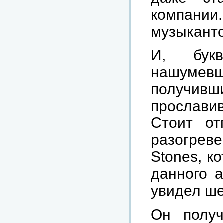
компании.
музыканто
И, бук
нашуме
получивш
прославив
Стоит от
разогреве
Stones, к
данного а
увидел ше
Он получ