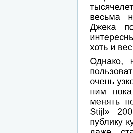
тысячеле
весьма н
Джека по
интересн
хоть и ве
Однако, 
пользова
очень узк
ним пока
менять п
Stijl» 2
публику к
даже ста