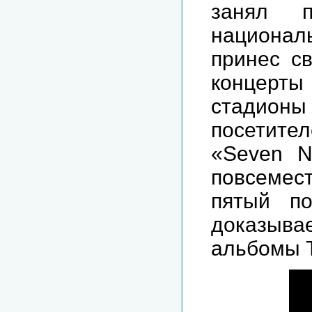
занял 
националь
принес с
концерты
стадио
посетител
«Seven N
повсемес
пятый по
доказыв
альбомы T