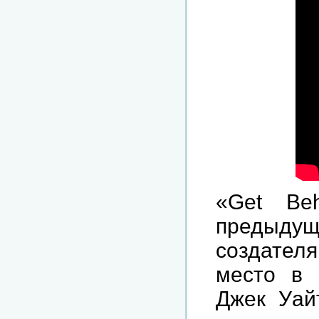
«Get Be
предыд
создателя
место в п
Джек Уай