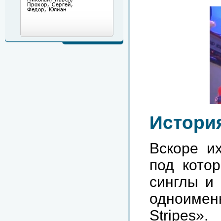
История
Вскоре их
под кото
синглы и
одноиме
Stripes»