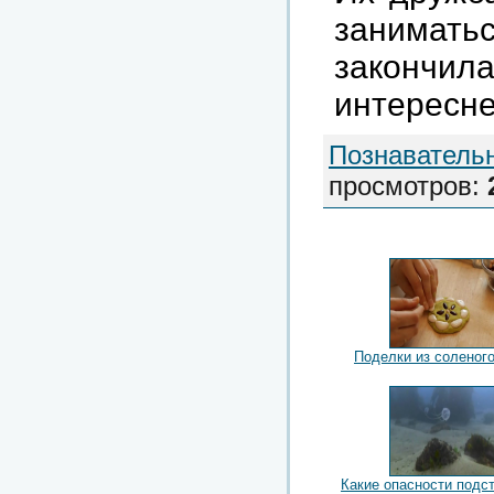
занимать
законч
интересне
Познаватель
просмотров
:
Поделки из соленого
Какие опасности подс