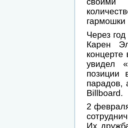
своими
количеств
гармошки 
Через год
Карен Эл
концерте 
увидел «
позиции 
парадов, 
Billboard.
2 февраля
сотруднич
Их дружба