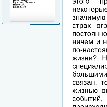
этого п
некоторы
значимую
страх ог
постоянн
ничем и н
по-наст
жизни? Н
специали
большими 
связан, 
жизнью о
событий,
происход