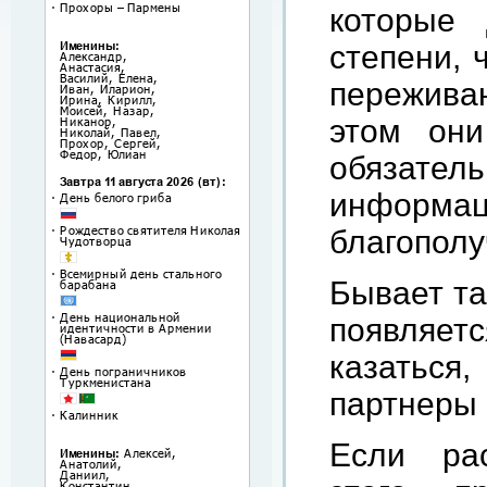
которые 
степени, 
пережива
этом они
обязате
инфор
благополу
Бывает та
появляет
казаться
партнеры 
Если ра