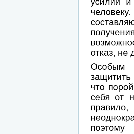
усилий и
человек
составл
получен
возможно
отказ, не 
Особым 
защитить 
что порой
себя от 
правило,
неоднок
поэтому