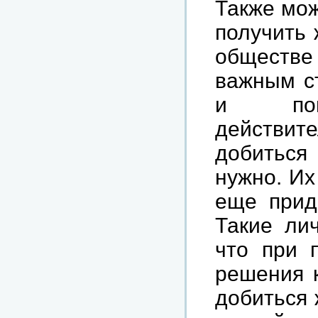
Также мож
получить 
обществ
важным ст
и пон
действи
добиться
нужно. Их
еще приде
Такие ли
что при 
решения к
добиться 