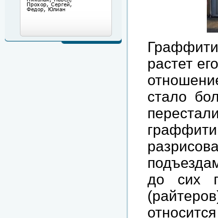
Граффит
растет ег
отношени
стало бо
перестали
граффити
разрисо
подъездам
до сих п
(райтер
относит