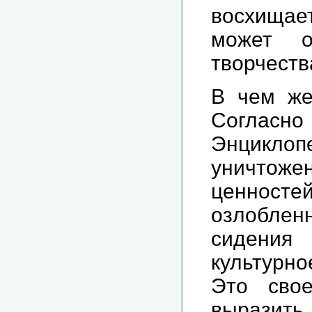
восхищае
может о
творчеств
В чем же
Соглас
Энциклоп
уничтоже
ценност
озлобле
сидения
культурн
Это свое
выразить 