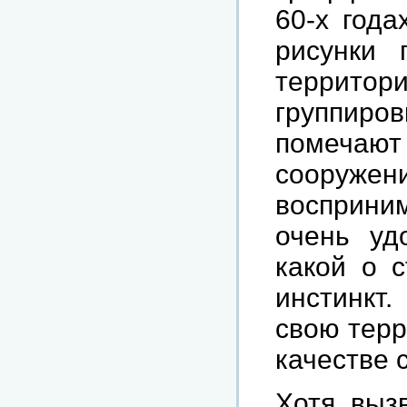
60-х года
рисунки 
террит
группир
помечают
сооруж
восприни
очень уд
какой о 
инстинкт
свою терр
качестве 
Хотя выз