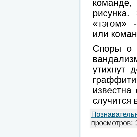
команде
рисунка.
«тэгом» 
или коман
Споры о 
вандализ
утихнут д
граффити
известна 
случится 
Познаватель
просмотров
: