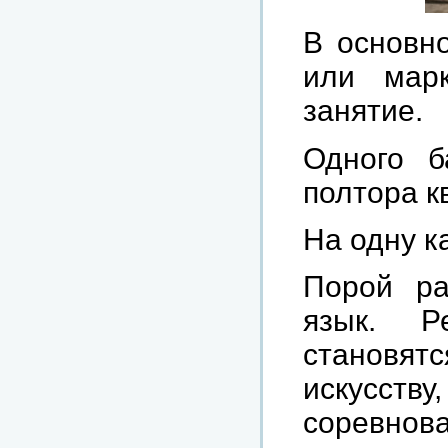
В основн
или мар
занятие.
Одного б
полтора к
На одну к
Порой ра
язык. Р
становя
искусству
соревнов