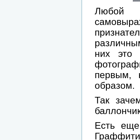
Любой
самовы
признател
различным
них это
фотографи
первым, 
образом.
Так заче
баллончик
Есть еще
Граффити