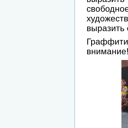
свободно
художест
выразить 
Граффит
внимание