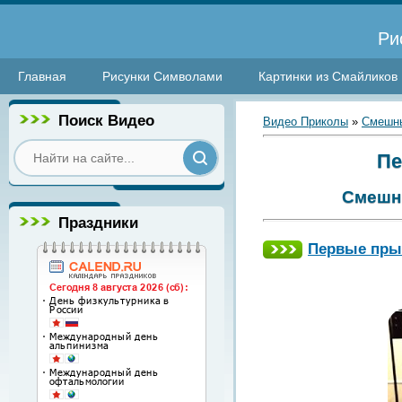
Ри
Главная
Рисунки Символами
Картинки из Смайликов
Поиск Видео
Видео Приколы
»
Смешны
Пе
Смешн
Праздники
Первые пры