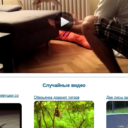
Случайные видео
девушки со
Обезьянка дразнит тигров
Две лисы за