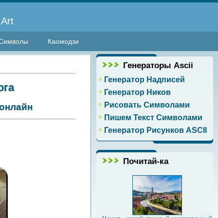
Art
Символы
Каомодзи
Генераторы Ascii
Генератор Надписей
ога
Генератор Ников
Рисовать Символами
онлайн
Пишем Текст Символами
Генератор Рисунков ASCII
Почитай-ка