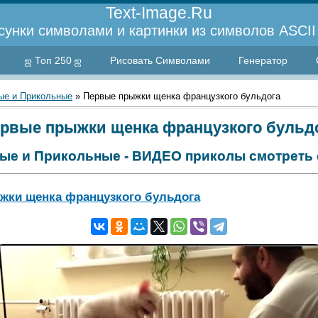
Text-Image.Ru
сунки символами и картинки из символов ASCII 
ஜ Топ 250 ஜ
Рисовать Символами
Генератор
е и Прикольные
» Первые прыжки щенка французкого бульдога
рвые прыжки щенка французкого бульд
ые и Прикольные - ВИДЕО приколы смотреть 
жки щенка французкого бульдога