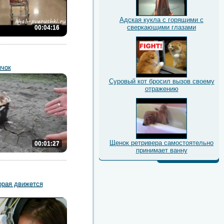
Адская кукла с горящими с
сверкающими глазами
00:04:16
ячок
Суровый кот бросил вызов своему
отражению
Щенок ретривера самостоятельно
00:01:27
принимает ванну
орая движется