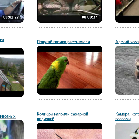
00:01:27
00:00:37
из
Попугай громко рассмеялся
Адский хом
Колибри напоили сахарной
Камера, кот
животных
водичкой
глазами