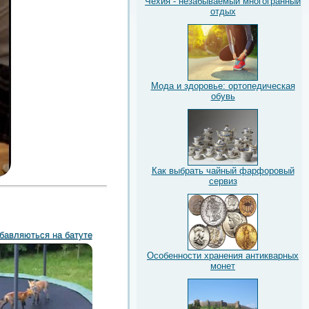
Чехия - незабываемый многогранный
отдых
Мода и здоровье: ортопедическая
обувь
Как выбрать чайный фарфоровый
сервиз
бавляються на батуте
Особенности хранения антикварных
монет