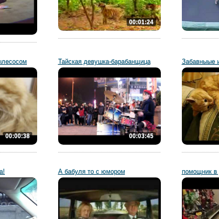
00:01:24
пылесосом
Тайская девушка-барабанщица
Забавныые и
00:00:38
00:03:45
а!
А бабуля то с юмором
помощник в 