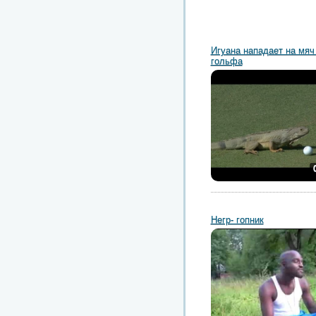
Игуана нападает на мяч
гольфа
Негр- гопник