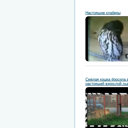
Настоящие клаберы
Смелая кошка бросила 
настоящей взрослой ль