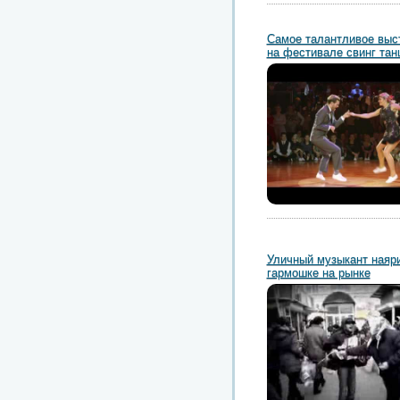
Самое талантливое выс
на фестивале свинг тан
Уличный музыкант наяри
гармошке на рынке