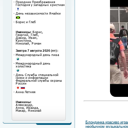
Блондинка красиво игра
необычном музыкально