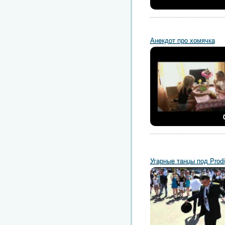
Анекдот про хомячка
Угарные танцы под Prod