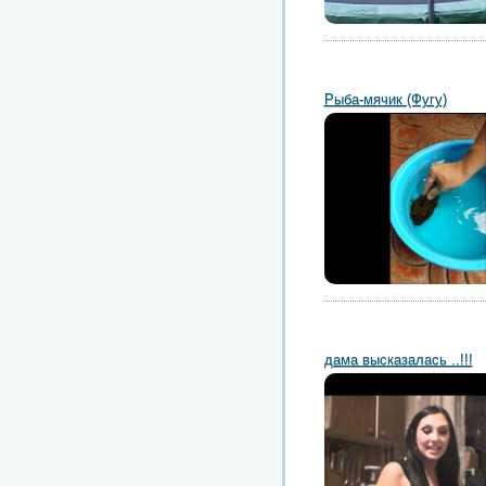
Рыба-мячик (Фугу)
дама высказалась ..!!!