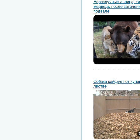
Неразлучные львица, ти
медведь после заточени
подвале
Собака кайфует от купа
листве