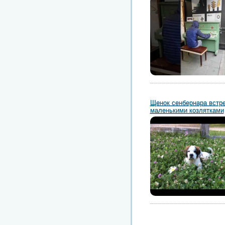
Щенок сенбернара встре
маленькими козлятками