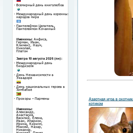
Азартная игра в охотник
котиком