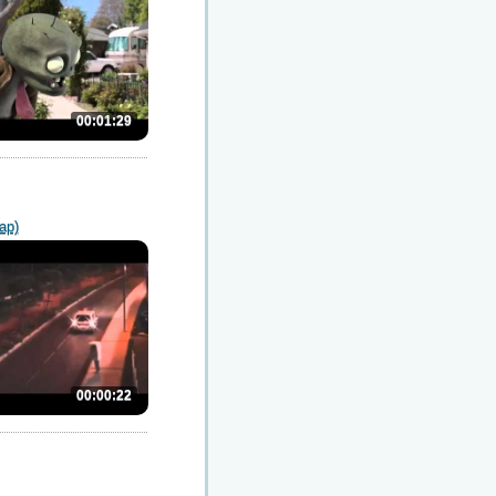
00:01:29
ар)
00:00:22