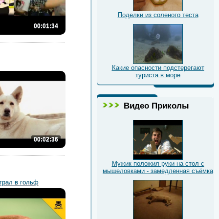
Поделки из соленого теста
00:01:34
Какие опасности подстерегают
туриста в море
Видео Приколы
00:02:36
Мужик положил руки на стол с
мышеловками - замедленная съёмка
грал в гольф