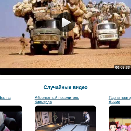
00:03:33
Случайные видео
tep на
Абсолютный повелитель
Парни повто
бильярда
Аниме