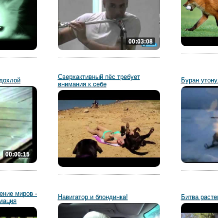
00:03:08
Сверхактивный пёс требует
 дохлой
Буран утону
внимания к себе
00:00:15
ение миров -
Навигатор и блондинка!
Битва расте
мация