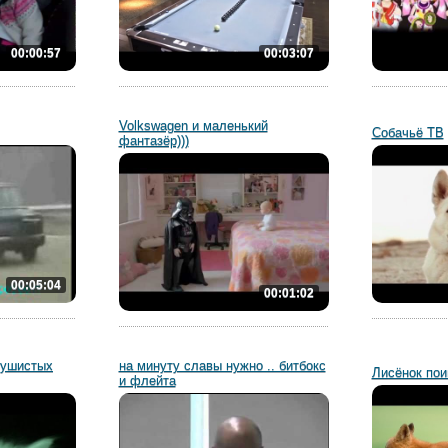
00:00:57
00:03:07
Volkswagen и маленький
Собачьё ТВ
фантазёр)))
00:05:04
00:01:02
пушистых
на минуту славы нужно .. битбокс
Лисёнок пои
и флейта