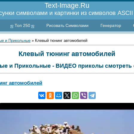
Text-Image.Ru
сунки символами и картинки из символов ASCII 
ஜ Топ 250 ஜ
Рисовать Символами
Генератор
е и Прикольные
» Клевый тюнинг автомобилей
Клевый тюнинг автомобилей
ые и Прикольные - ВИДЕО приколы смотреть 
инг автомобилей