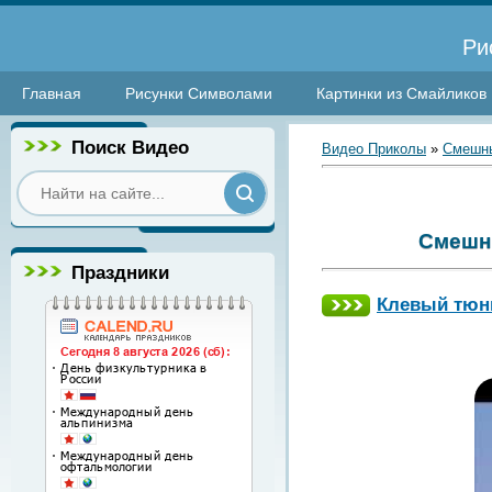
Ри
Главная
Рисунки Символами
Картинки из Смайликов
Поиск Видео
Видео Приколы
»
Смешны
Смешн
Праздники
Клевый тюн