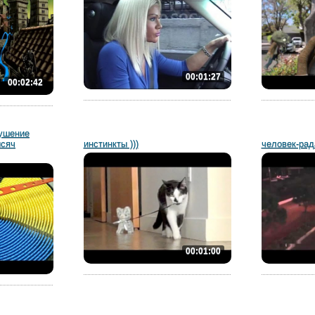
00:01:27
00:02:42
ушение
ысяч
инстинкты )))
человек-рад
00:01:00