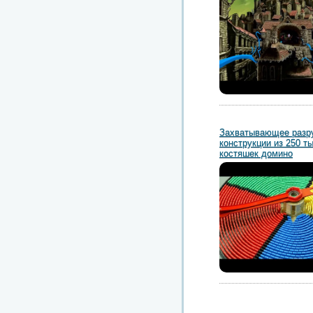
Захватывающее разр
конструкции из 250 т
костяшек домино