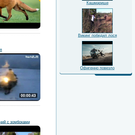
Кашмарище
Викинг победил лося
л
Офигенно повезло
00:00:43
ний с зомбоками