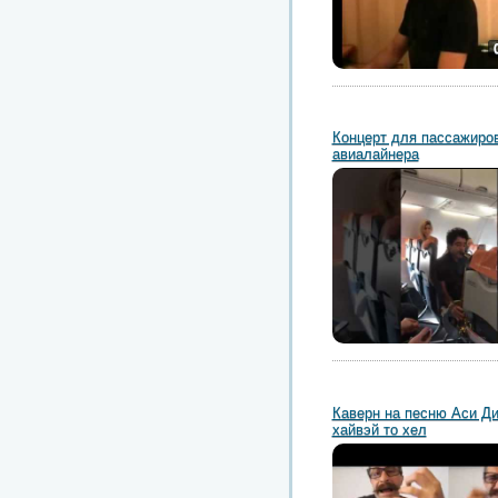
Концерт для пассажиро
авиалайнера
Каверн на песню Аси Ди
хайвэй то хел