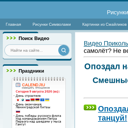
Рисунки
Главная
Рисунки Символами
Картинки из Смайликов
Поиск Видео
Видео Прикол
самолёт? Не в
Опоздал н
Праздники
Смешные
Опоздал
танцуй!