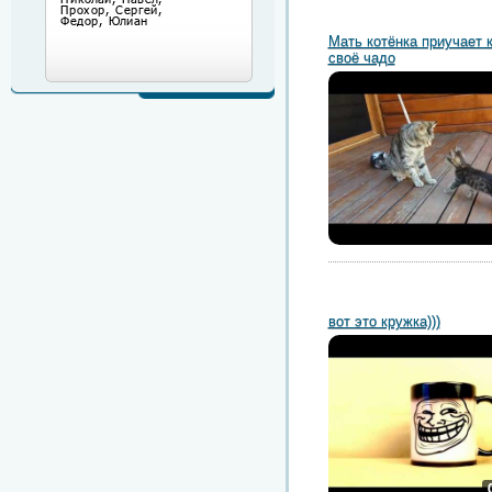
Мать котёнка приучает к
своё чадо
вот это кружка)))