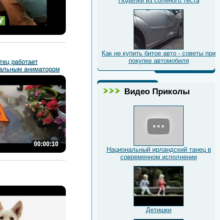
Поделки из соленого теста
Как не купить битое авто - советы при
покупке автомобиля
тец работает
альным аниматором
Видео Приколы
00:00:10
Национальный ирландский танец в
современном исполнении
Детишки