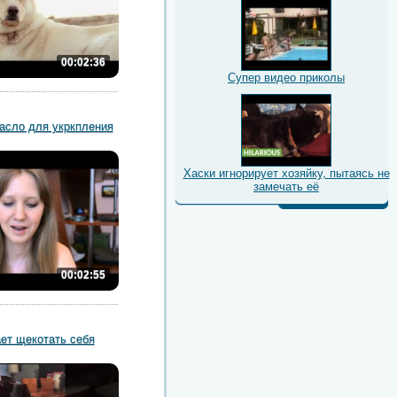
00:02:36
Супер видео приколы
асло для укркпления
Хаски игнорирует хозяйку, пытаясь не
замечать её
00:02:55
ет щекотать себя