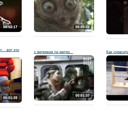
00:02:17
00:00:32
 .. вот это
с ветерком по метро ..
Как скрасит
00:01:37
00:01:35