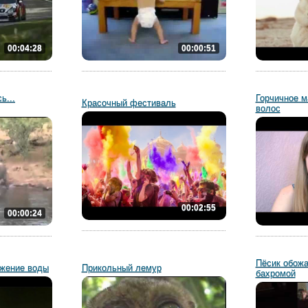
00:04:28
00:00:51
ь...
Горчичное м
Красочный фестиваль
волос
00:02:55
00:00:24
Пёсик обожа
ижение воды
Прикольный лемур
бахромой