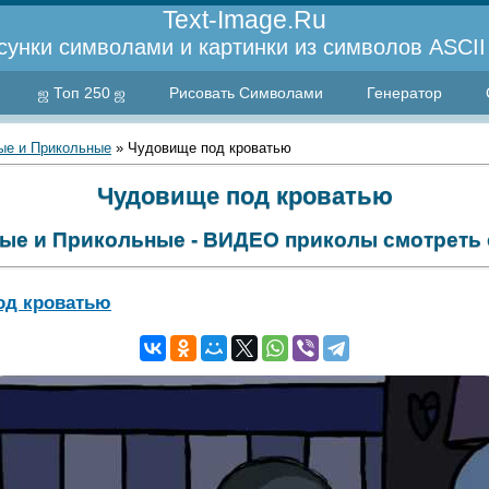
Text-Image.Ru
сунки символами и картинки из символов ASCII 
ஜ Топ 250 ஜ
Рисовать Символами
Генератор
е и Прикольные
» Чудовище под кроватью
Чудовище под кроватью
ые и Прикольные - ВИДЕО приколы смотреть 
од кроватью