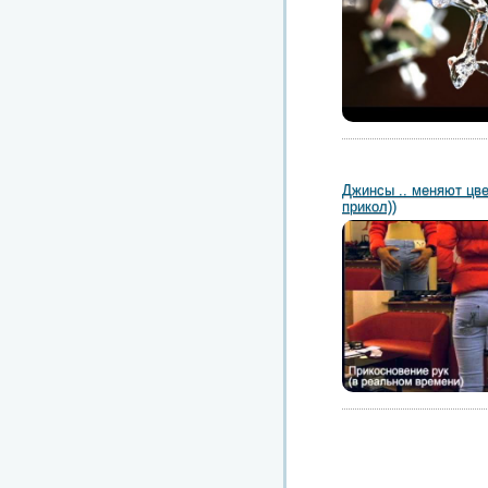
Джинсы .. меняют цвет
прикол))