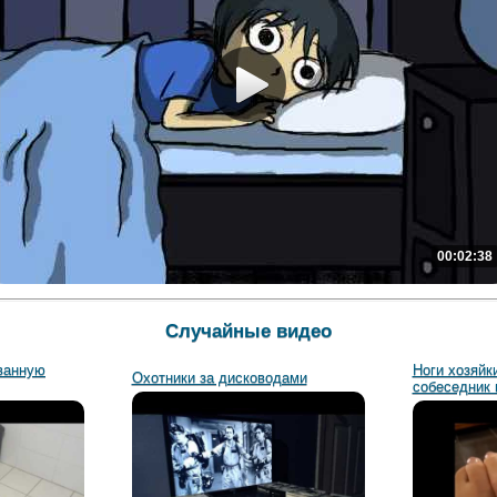
00:02:38
Случайные видео
ванную
Ноги хозяйк
Охотники за дисководами
собеседник 