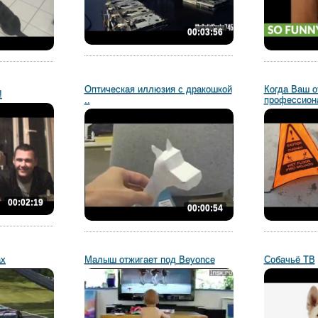
00:03:56
Оптическая иллюзия с дракошкой
Когда Ваш о
!
..
профессион
00:02:19
00:00:54
ах
Малыш отжигает под Beyonce
Собачьё ТВ