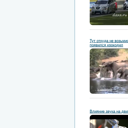
Тут откуда не возьмис
появился крокодил
Влияние звука на дв