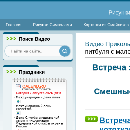
Рисунки
Главная
Рисунки Символами
Картинки из Смайликов
Поиск Видео
Видео Прикол
питбуля с мал
Встреча 
Праздники
Смешные
Встреч
котятк