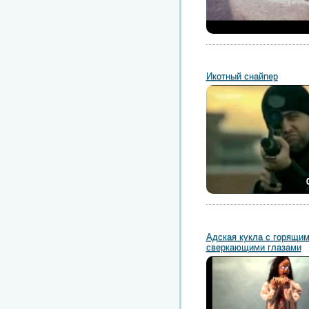
Икотный снайпер
Адская кукла с горящим
сверкающими глазами