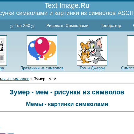
Text-Image.Ru
сунки символами и картинки из символов ASCII 
ஜ Топ 250 ஜ
Рисовать Символами
Генератор
ра
Праздники из символов
Том и Джерри
Симпсо
мы из символов
» Зумер - мем
Зумер - мем - рисунки из символов
Мемы - картинки символами
м