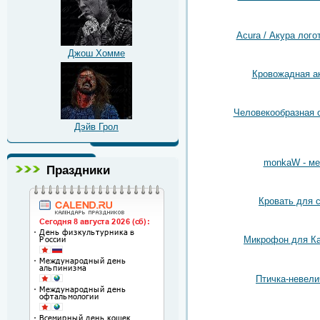
Acura / Акура лого
Джош Хомме
Кровожадная а
Человекообразная 
Дэйв Грол
monkaW - м
Праздники
Кровать для 
Микрофон для К
Птичка-невели