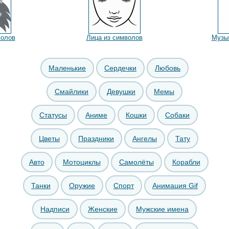
волов
Лица из символов
Музы
Маленькие
Сердечки
Любовь
Смайлики
Девушки
Мемы
Статусы
Аниме
Кошки
Собаки
Цветы
Праздники
Ангелы
Тату
Авто
Мотоциклы
Самолёты
Корабли
Танки
Оружие
Спорт
Анимация Gif
Надписи
Женские
Мужские имена