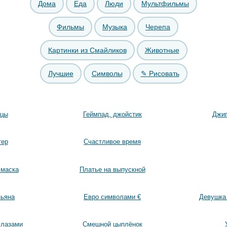
Дома
Еда
Люди
Мультфильмы
Фильмы
Музыка
Черепа
Картинки из Смайликов
Животные
Лучшие
Символы
✎ Рисовать
ицы
Геймпад, джойстик
Джип
тер
Счастливое время
 маска
Платье на выпускной
зьяна
Евро символами €
Девушка 
глазами
Смешной цыплёнок