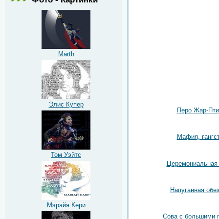
Marth
Элис Купер
Перо Жар-Пт
Мафия, гангс
Том Уэйтс
Церемониальная
Напуганная обе
Мэрайя Кери
Сова с большими 