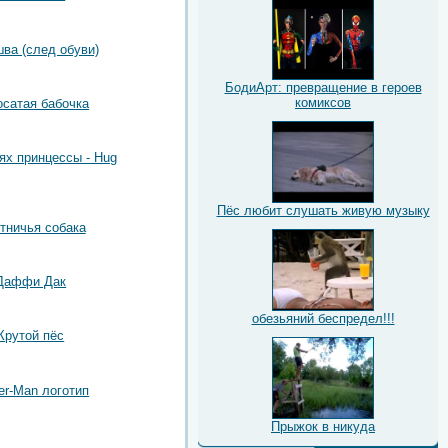
ва (след обуви)
БодиАрт: превращение в героев
комиксов
сатая бабочка
ях принцессы - Hug
Пёс любит слушать живую музыку
тничья собака
Даффи Дак
обезьяний беспредел!!!
Крутой пёс
er-Man логотип
Прыжок в никуда