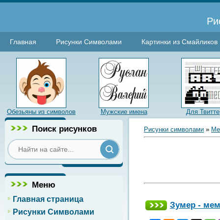
Ри
Главная
Рисунки Символами
Картинки из Смайликов
Обезьяны из символов
Мужские имена
Для Твитте
Поиск рисунков
Рисунки символами
»
Ме
Меню
Главная страница
Зумер - ме
Рисунки Символами