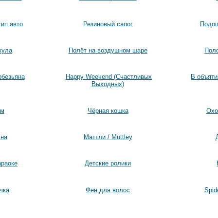
тип авто
Резиновый сапог
Подош
кула
Полёт на воздушном шаре
Поло
обезьяна
Happy Weekend (Счастливых
В объяти
Выходных)
ем
Чёрная кошка
Охо
сна
Маттли / Muttley
араоке
Детские ролики
чка
Фен для волос
Spid