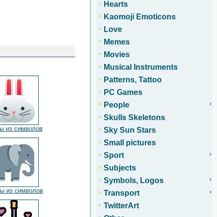
Hearts
Kaomoji Emoticons
Love
Memes
Movies
Musical Instruments
Patterns, Tattoo
PC Games
People
Skulls Skeletons
ы из символов
Sky Sun Stars
Small pictures
Sport
Subjects
Symbols, Logos
ы из символов
Transport
TwitterArt