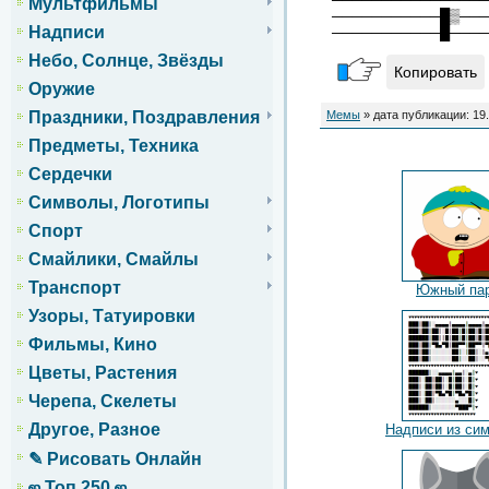
Мультфильмы
───────────█▒───
Надписи
───────────█────
Небо, Солнце, Звёзды
Копировать
Оружие
Мемы
» дата публикации: 19
Праздники, Поздравления
Предметы, Техника
Сердечки
Символы, Логотипы
Спорт
Смайлики, Смайлы
Транспорт
Южный па
Узоры, Татуировки
Фильмы, Кино
Цветы, Растения
Черепа, Скелеты
Другое, Разное
Надписи из си
✎ Рисовать Онлайн
ஜ Топ 250 ஜ