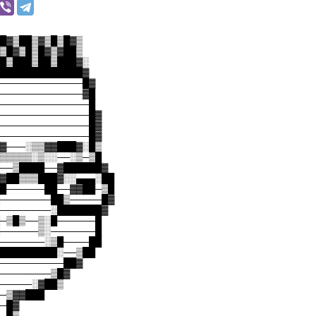
█▓▒██▒▓▒█▒█▓▒
▒█▓▒█▒█▓▒▓██▒
█▒███▒██▒███▓░
█████████████▓
─────────────█▓
─────────────▓█
──────────────█
──────────────█▓
──────────────█▓
──────────────█▓
▓───░▒▒▓▓███▓░█▒
▒▒▒▒▒░▒░░──░▒─▒█
──▒████──▓██████▓
▓██▒▒▒███▓░░▄▄▄░██
█──────██──▓▓██─▒█
────────██▒─────█▓
────────░███████▓
─▒█▒──▒░█──────█
──────▒░───────█
───────░▒█────██
█████████░──▒██
──────────██▓
────────▒█▓
─────░▓██▒
─▒▓▓███
─█▓
─█▒