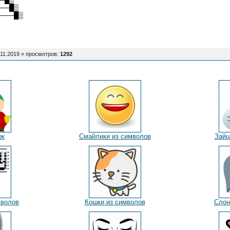
──█▒
───█▒
.11.2019 »
просмотров
:
1292
рк
Смайлики из символов
Зайц
мволов
Кошки из символов
Слон