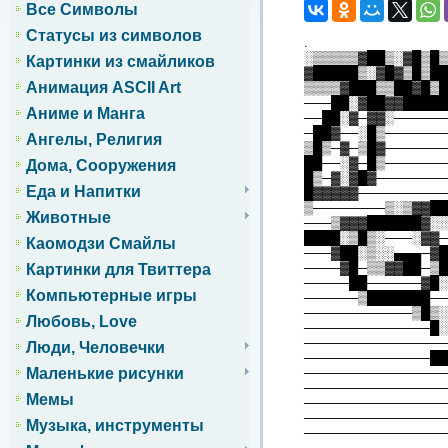
Все Символы
Статусы из символов
.
░▒▒▒▒▒▓██▒░▓█▒█▒
Картинки из смайликов
▓█████▒░▓█▓▒█▒██
Анимация ASCII Art
▒▒▒▒▓███▒▒██▓█▒█
───██░▓██▓▓█████
Аниме и Манга
──██░▓─▓▓░──────
─██▓──░█▒───────
Ангелы, Религия
▒█▒─▓─▒█▓───────
██──░▓─█▒───────
Дома, Сооружения
█▒─▓░▓█▓────────
Еда и Напитки
█▓▓▓▓▓──────────
▒────────▒░▒▓▓██
Животные
───▒▓▓▓██████▓░░
████░▒█▒░───░▓▓─
Каомодзи Смайлы
───▓██░▒░░▄▄▄─▓█
────▓█─▒▒▓▓██─▒█
Картинки для Твиттера
─────██──────▓█░
Компьютерные игры
──────▒███████──
────────────▒█▒░
Любовь, Love
──────────────█░
────────────────
Люди, Человечки
──────────────██
────────────────
Маленькие рисунки
────────────────
Мемы
────────────────
────────────────
Музыка, инструменты
────────────────
────────────────