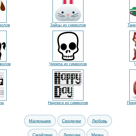
волов
Зайцы из символов
Танк
волов
Черепа из символов
ра
Надписи из символов
Пред
Маленькие
Сердечки
Любовь
Смайлики
Девушки
Мемы