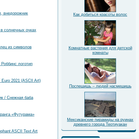
, внедорожник
Как добиться красоты волос
в солнечных очках
лец из символов
Комнатные растения для детской
комнаты
 Роббинс логотип
 Euro 2021 (ASCII Art)
Поспешишь – людей насмешишь
ик / Снежная баба
ранга «Футурама»
Мексиканские пирамиды на руинах
древнего города Теотиуакан
ephant ASCII Text Art