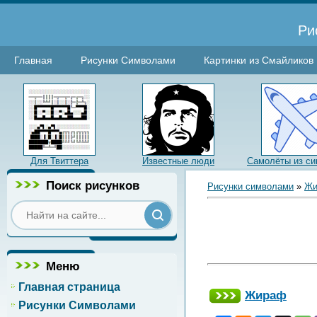
Ри
Главная
Рисунки Символами
Картинки из Смайликов
Для Твиттера
Известные люди
Самолёты из с
Поиск рисунков
Рисунки символами
»
Жи
Меню
Главная страница
Жираф
Рисунки Символами