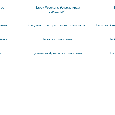
тер
Happy Weekend (Счастливых
Выходных)
ишка
Сердечко Белоруссии из смайликов
Капитан Аме
бёнка
Пёсик из смайликов
Нео
ос
Русалочка Ариэль из смайликов
Кр