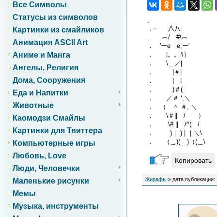
Все Символы
Статусы из символов
.
．- 八八
Картинки из смайликов
. ︹/ #\︹
Анимация ASCII Art
． 'ーe e;ー'
． |。。#）
Аниме и Манга
． \＿／|
Ангелы, Религия
． |＃|
Дома, Сооружения
． | |
． )＃(
Еда и Напитки
． ／＃ ‘,＼
Животные
． （ ＾ ＃, ＼
． \＃|| / ）
Каомодзи Смайлы
． \# || /^( /
Картинки для Твиттера
． )｜ ) | ｜＼\
． （＿)(__)（(＿\
Компьютерные игры
Любовь, Love
Копировать
Люди, Человечки
Жирафы
» дата публикации: 
Маленькие рисунки
Мемы
Музыка, инструменты