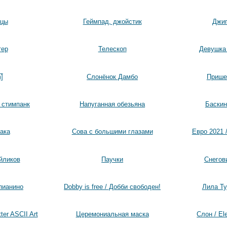
ицы
Геймпад, джойстик
Джип
тер
Телескоп
Девушка 
̲]
Слонёнок Дамбо
Прише
е стимпанк
Напуганная обезьяна
Баскин
ака
Сова с большими глазами
Евро 2021 /
йликов
Паучки
Снегов
пианино
Dobby is free / Добби свободен!
Лила Ту
ter ASCII Art
Церемониальная маска
Слон / El