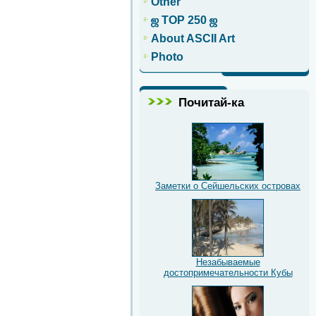
Other
ஜ TOP 250 ஜ
About ASCII Art
Photo
Почитай-ка
Заметки о Сейшельских островах
Незабываемые
достопримечательности Кубы