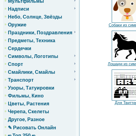
Мультфильмы
Надписи
Небо, Солнце, Звёзды
Оружие
Собаки из сим
Праздники, Поздравления
Предметы, Техника
Сердечки
Символы, Логотипы
Лошади из сим
Спорт
Смайлики, Смайлы
Транспорт
Узоры, Татуировки
Фильмы, Кино
Для Твитте
Цветы, Растения
Черепа, Скелеты
Другое, Разное
✎ Рисовать Онлайн
ஜ Топ 250 ஜ