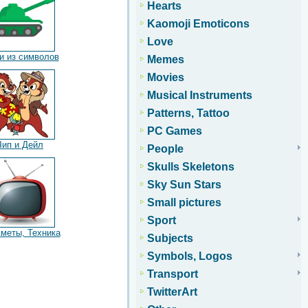
Hearts
Kaomoji Emoticons
Love
и из символов
Memes
Movies
Musical Instruments
Patterns, Tattoo
PC Games
Чип и Дейл
People
Skulls Skeletons
Sky Sun Stars
Small pictures
Sport
меты, Техника
Subjects
Symbols, Logos
Transport
TwitterArt