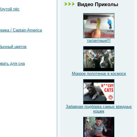
Видео Приколы
Крутой пёс
рика / Captain America
талантище!!!
бычный цветок
овать для сна
Мокрое полотенце в космосе
Забавная подборка самых вредных
кошек