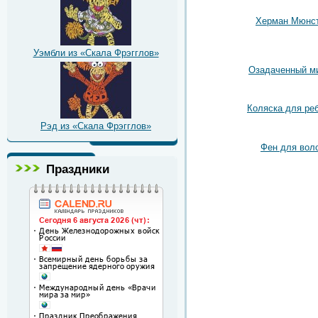
Херман Мюнс
Уэмбли из «Скала Фрэгглов»
Озадаченный м
Коляска для ре
Рэд из «Скала Фрэгглов»
Фен для вол
Праздники