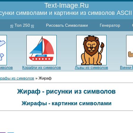
Text-Image.Ru
сунки символами и картинки из символов ASCII 
ஜ Топ 250 ஜ
Рисовать Символами
Генератор
имволов
Корабли из символов
Львы из символов
Винни-
рафы из символов
» Жираф
Жираф - рисунки из символов
Жирафы - картинки символами