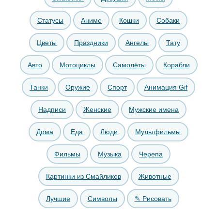
Статусы
Аниме
Кошки
Собаки
Цветы
Праздники
Ангелы
Тату
Авто
Мотоциклы
Самолёты
Корабли
Танки
Оружие
Спорт
Анимация Gif
Надписи
Женские
Мужские имена
Дома
Еда
Люди
Мультфильмы
Фильмы
Музыка
Черепа
Картинки из Смайликов
Животные
Лучшие
Символы
✎ Рисовать