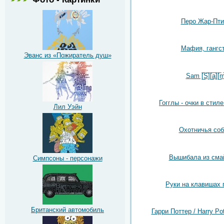
Перо Жар-Пт
Мафия, гангс
Эванс из «Пожиратель душ»
Sam [̲̅S̲̅][̲̅a̲̅][̲̅m̅
Гогглы - очки в стил
Лил Уэйн
Охотничья соб
Вышибала из сма
Симпсоны - персонажи
Руки на клавишах 
Британский автомобиль
Гарри Поттер / Harry Pot