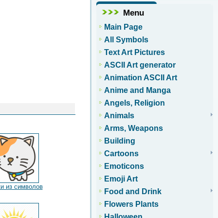
Menu
Main Page
All Symbols
Text Art Pictures
ASCII Art generator
Animation ASCII Art
Anime and Manga
Angels, Religion
Animals
Arms, Weapons
Building
Cartoons
Emoticons
Emoji Art
и из символов
Food and Drink
Flowers Plants
Halloween