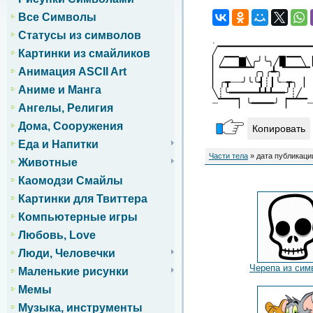
Все Символы
Статусы из символов
.
╱▔▔▔▔▔▔▔▔▔▔▔▔▔
Картинки из смайликов
▏╱▔▔▇╲╭╯╰╮╱▉▔▔╲▕
Анимация ASCII Art
▏▔▔▔▔▔╭╮╭┻╮▔▔▔▔
▏╭┳┈┈╯╰╰┫┊┃╰┈┳╮▕
Аниме и Манга
╲┊╰━━━━━┻┻┻━━╯┊╱
┈▔▔▔▏╰━━━━╯▕▔▔▔┈
Ангелы, Религия
Дома, Сооружения
Копировать
Еда и Напитки
Части тела
» дата публикации
Животные
Каомодзи Смайлы
Картинки для Твиттера
Компьютерные игры
Любовь, Love
Люди, Человечки
Черепа из сим
Маленькие рисунки
Мемы
Музыка, инструменты