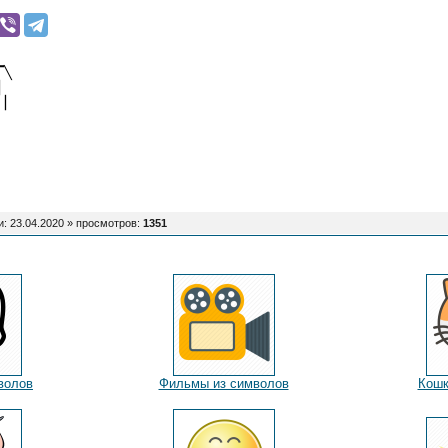
▔╲
▕
: 23.04.2020 »
просмотров
:
1351
волов
Фильмы из символов
Кошк