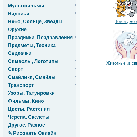
Мультфильмы
Надписи
Небо, Солнце, Звёзды
Том и Джер
Оружие
Праздники, Поздравления
Предметы, Техника
Сердечки
Символы, Логотипы
Животные из си
Спорт
Смайлики, Смайлы
Транспорт
Узоры, Татуировки
Фильмы, Кино
Цветы, Растения
Черепа, Скелеты
Другое, Разное
✎ Рисовать Онлайн