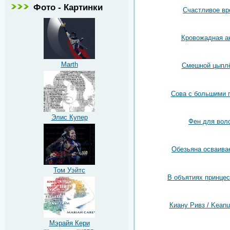
Фото - Картинки
Счастливое вр
Кровожадная а
Marth
Смешной цыпл
Сова с большими 
Элис Купер
Фен для вол
Обезьяна осваива
Том Уэйтс
В объятиях принцес
Киану Ривз / Kean
Мэрайя Кери