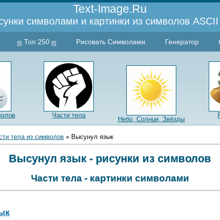
Text-Image.Ru
сунки символами и картинки из символов ASCII 
ஜ Топ 250 ஜ
Рисовать Символами
Генератор
волов
Части тела
Небо, Солнце, Звёзды
сти тела из символов
» Высунул язык
Высунул язык - рисунки из символов
Части тела - картинки символами
ык