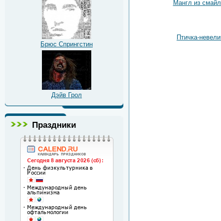
Мангл из смайл
Птичка-невели
Брюс Спрингстин
Дэйв Грол
Праздники