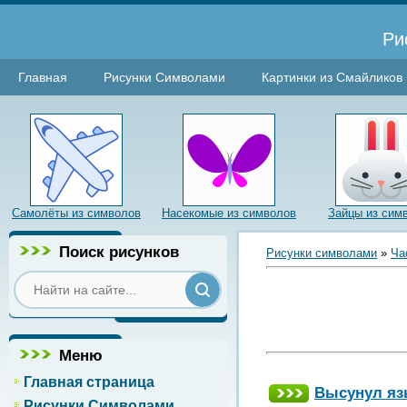
Ри
Главная
Рисунки Символами
Картинки из Смайликов
Самолёты из символов
Насекомые из символов
Зайцы из сим
Поиск рисунков
Рисунки символами
»
Ча
Меню
Главная страница
Высунул яз
Рисунки Символами