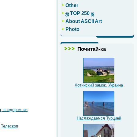
Other
ஜ TOP 250 ஜ
About ASCII Art
Photo
Почитай-ка
Хотинский замок. Украина
, внедорожник
Наслаждаемся Турцией
Телескоп