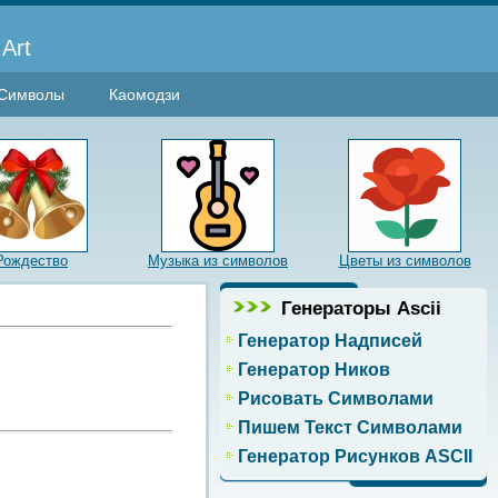
Art
Символы
Каомодзи
Рождество
Музыка из символов
Цветы из символов
Генераторы Ascii
Генератор Надписей
Генератор Ников
Рисовать Символами
Пишем Текст Символами
Генератор Рисунков ASCII