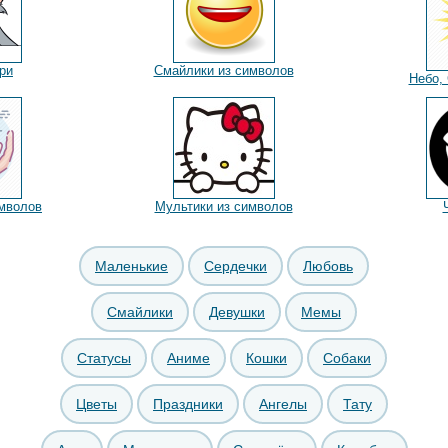
ри
Смайлики из символов
Небо,
мволов
Мультики из символов
Маленькие
Сердечки
Любовь
Смайлики
Девушки
Мемы
Статусы
Аниме
Кошки
Собаки
Цветы
Праздники
Ангелы
Тату