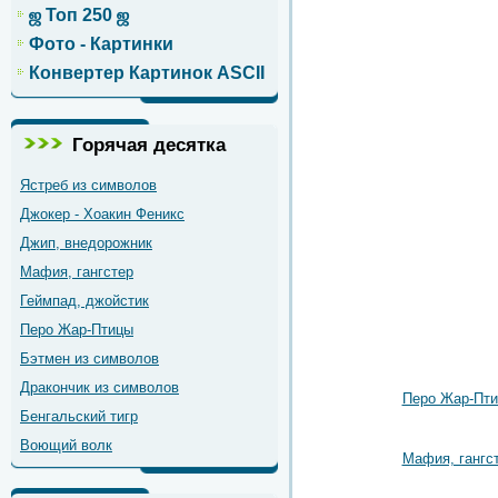
ஜ Топ 250 ஜ
Фото - Картинки
Конвертер Картинок ASCII
Горячая десятка
Ястреб из символов
Джокер - Хоакин Феникс
Джип, внедорожник
Мафия, гангстер
Геймпад, джойстик
Перо Жар-Птицы
Бэтмен из символов
Дракончик из символов
Перо Жар-Пт
Бенгальский тигр
Воющий волк
Мафия, гангс