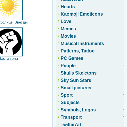
Hearts
Kaomoji Emoticons
Love
 Солнце, Звёзды
Memes
Movies
Musical Instruments
Patterns, Tattoo
PC Games
Части тела
People
Skulls Skeletons
Sky Sun Stars
Small pictures
Sport
Subjects
Symbols, Logos
Transport
TwitterArt