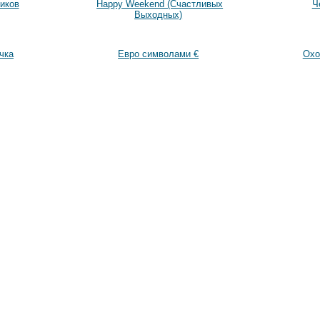
иков
Happy Weekend (Счастливых
Ч
Выходных)
чка
Евро символами €
Охо