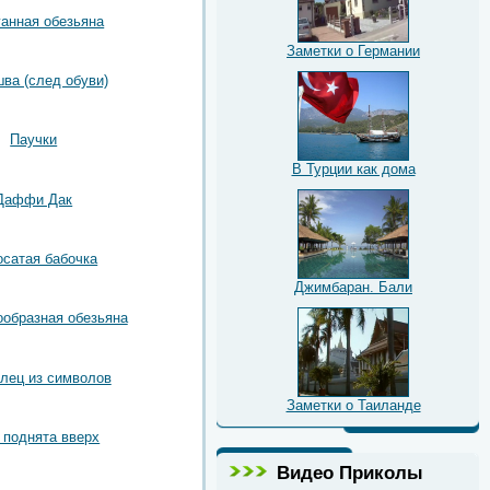
ганная обезьяна
Заметки о Германии
ва (след обуви)
Паучки
В Турции как дома
Даффи Дак
сатая бабочка
Джимбаран. Бали
образная обезьяна
лец из символов
Заметки о Таиланде
 поднята вверх
Видео Приколы