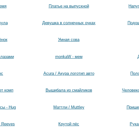
емя
Платье на выпускной
Напу
кула
Девушка в солнечных очках
Подош
ёнок
Умная сова
глазами
monkaW - мем
ос
Acura / Акура логотип авто
Поло
ет комп
Вышибала из смайликов
Человеко
сы - Hug
Маттли / Muttley
Прише
u Reeves
Крутой пёс
Рука