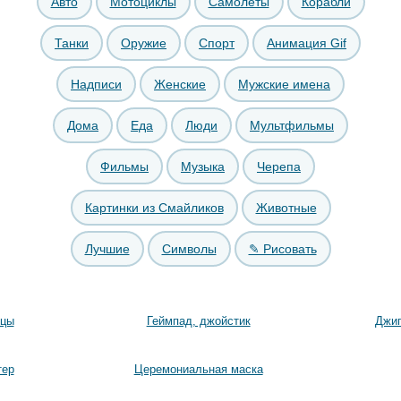
Авто
Мотоциклы
Самолёты
Корабли
Танки
Оружие
Спорт
Анимация Gif
Надписи
Женские
Мужские имена
Дома
Еда
Люди
Мультфильмы
Фильмы
Музыка
Черепа
Картинки из Смайликов
Животные
Лучшие
Символы
✎ Рисовать
ицы
Геймпад, джойстик
Джип
тер
Церемониальная маска