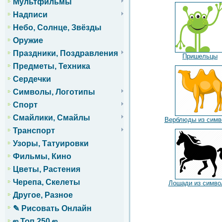
Мультфильмы
Надписи
Небо, Солнце, Звёзды
Оружие
Праздники, Поздравления
Пришельцы
Предметы, Техника
Сердечки
Символы, Логотипы
Спорт
Смайлики, Смайлы
Верблюды из симв
Транспорт
Узоры, Татуировки
Фильмы, Кино
Цветы, Растения
Черепа, Скелеты
Лошади из симво
Другое, Разное
✎ Рисовать Онлайн
ஜ Топ 250 ஜ