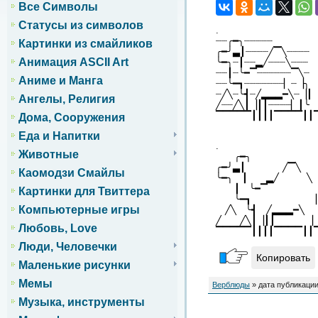
Все Символы
Статусы из символов
.
┈┈╭━╮┈┈┈┈┈
Картинки из смайликов
╭━╯▃┃┈┈┈┈╱▔╲┈┈┈┈
Анимация ASCII Art
╰━╮┈┃┈┈▂╱┈┈┈╲┈┈┈
┈┈┃┈╰━▔┈┈┈┈┈┈▔╲┈
Аниме и Манга
┈┈╰━┓┈┈┈┈┈┈┈▏┈▕╮
┈╱╲┈╰┫┈╱▂▂▂━╲┈▕┃
Ангелы, Религия
╱┈┈╱╲┃▕┃┃┈┈┈┈▏┃╰
▔▔▔▔▔┃┃┃┃▔▔▔▔┃┃
Дома, Сооружения
Еда и Напитки
.
Животные
╭━╮
╭━╯▃┃ ╱
Каомодзи Смайлы
╰━╮ ┃ ▂╱
┃ ╰━▔ 
Картинки для Твиттера
╰━┓ ▏ 
Компьютерные игры
╱╲ ╰┫ ╱▂▂▂━╲ 
╱ ╱╲┃▕┃┃ ▏
Любовь, Love
▔▔▔▔▔┃┃┃┃▔▔▔▔┃┃
Люди, Человечки
Копировать
Маленькие рисунки
Мемы
Верблюды
» дата публикации
Музыка, инструменты