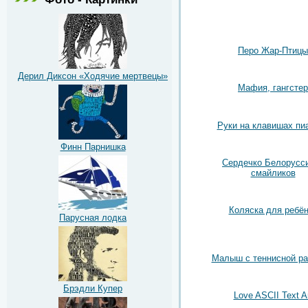
Перо Жар-Птицы
Дерил Диксон «Ходячие мертвецы»
Мафия, гангстер
Руки на клавишах пи
Финн Парнишка
Сердечко Белорусси
смайликов
Коляска для ребён
Парусная лодка
Малыш с теннисной ра
Брэдли Купер
Love ASCII Text A