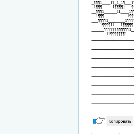
_¶¶¶1____1¶_1_1¶___1
_1¶¶¶_____1¶¶¶¶1___¶
__¶¶¶1______11____1¶
__1¶¶¶___________1¶¶
___¶¶¶¶1________1¶¶¶
____1¶¶¶¶11___1¶¶¶¶¶
______¶¶¶¶¶¶¶¶¶¶¶¶1_
_______11¶¶¶¶¶¶¶1___
____________________
____________________
____________________
____________________
____________________
____________________
____________________
____________________
____________________
____________________
____________________
____________________
____________________
____________________
____________________
____________________
Копировать