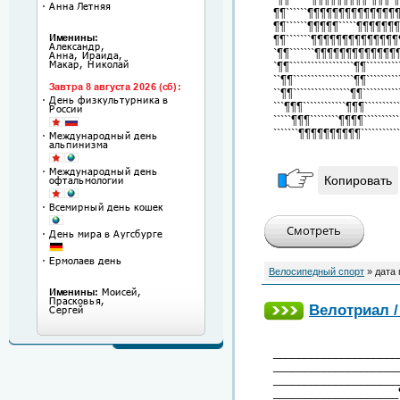
¶¶``````¶¶¶¶¶¶¶¶¶¶¶¶¶¶¶¶¶
¶¶``````¶¶¶¶¶`````¶¶¶¶¶¶¶¶
¶¶```````¶¶¶¶¶¶¶¶¶¶¶¶¶¶¶`¶
`¶¶```````¶¶¶¶¶¶¶¶¶¶¶¶¶¶¶¶
`¶¶``````````````````¶¶````````
``¶¶`````````````````¶¶````````
``¶¶````````````````¶¶`````````
```¶¶¶````````````¶¶¶````````
`````¶¶¶````````¶¶¶¶```````
```````¶¶¶¶¶¶¶¶¶¶`````````
Копировать
Велосипедный спорт
» дата
Велотриал / 
____________________
____________________
____________________
____________________