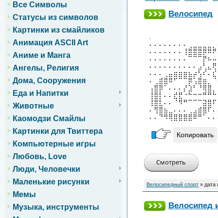
Все Символы
Велосипед
Статусы из символов
Картинки из смайликов
.
Анимация ASCII Art
⠄⠄⠄⠄⠄⠄⠄⠄⢀⣀⣀⣀⣀⡀
⠄⠄⠄⠄⠄⠄⠄⢸⣿⣿⣿⡿⠿⠟
Аниме и Манга
⠄⠄⠄⠄⠄⠄⠄⠄⠉⠉⠉⡟⠦⠤
⠄⠄⠄⠄⠄⠄⠄⠄⠄⠄⣠⢃⣄⢟
Ангелы, Религия
⠄⠄⠄⢀⣤⣶⣶⣶⣦⡴⢣⠎⠄⣎
Дома, Сооружения
⠄⢀⣾⣿⠿⠋⠉⠉⡿⢡⣿⣶⡀⠈
⢠⣿⡿⠁⠄⠄⠄⡜⣱⠃⠘⢿⣿⡀
Еда и Напитки
⢸⣿⡇⠄⠄⣞⣟⠐⠓⠒⠒⠛⠛⠓
⢸⣿⣇⠄⠄⠈⠻⠛⠉⠉⠉⣽⣿⠏
Животные
⠄⢻⣿⣦⣀⠄⠄⠄⢀⣠⣾⣿⠏⠄
⠄⠄⠙⠻⢿⣿⣿⣿⣿⠿⠛⠁⠄⠄
Каомодзи Смайлы
Картинки для Твиттера
Копировать
Компьютерные игры
Любовь, Love
Люди, Человечки
Маленькие рисунки
Велосипедный спорт
» дата
Мемы
Велосипед 
Музыка, инструменты