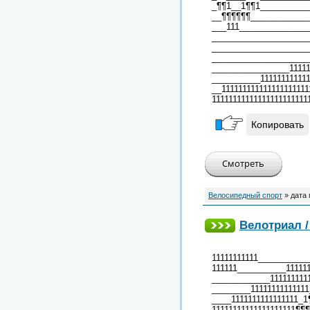
_¶¶1__1¶¶1__________
__¶¶¶¶¶¶____________
___111______________
____________________
_____________________
_____________________
________________111111
__________111111111111
__111111111111111111111
11111111111111111111111
Копировать
Велосипедный спорт
» дата
Велотриал / 
11111111111__________
111111__________11111
____________111111111
________1111111111111
____1111111111111111_1
11111111111111111111¶¶