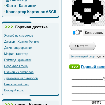
░████▄▄▄▄▄████░
Фото - Картинки
███████████████
██████░░░██████
Конвертер Картинок ASCII
█░░▀███████▀░▀█
░▀▄░░█████░░▄▀░
░░▀▀███████▀▀░░
░░░░░░▀▀▀░░░░░░
Горячая десятка
Копировать
Ястреб из символов
Джокер - Хоакин Феникс
Джип, внедорожник
Мафия, гангстер
Велосипедный спорт
» дата
Геймпад, джойстик
Перо Жар-Птицы
Горный вел
Бэтмен из символов
____________________
___________________8
Дракончик из символов
____________________
Бенгальский тигр
____________________
____________________
Воющий волк
____________________
____________________
____________________
____________88¶¶¶8__
Фото - Картинки