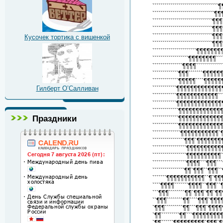
``````````````````````
``````````````````````
````````````````````````
``````````````````````
``````````````````````
Кусочек тортика с вишенкой
``````````````````````
````````````````````
``````````````````¶¶¶
```````````````¶¶¶¶```
`````````````¶¶¶````
`````````````¶¶¶¶¶`
Гилберт О’Салливан
````````````¶¶¶¶¶¶
````````````¶¶¶¶¶¶
````````````¶¶¶¶¶
`````````````¶¶¶¶¶
Праздники
`````````````¶¶¶¶¶
`````````````¶¶¶¶¶¶¶¶
``````````````¶¶¶¶¶¶¶¶¶
````````````````¶¶¶`¶¶
`````````````````¶¶¶¶¶
`````````````````¶¶¶¶¶
`````````````````¶¶¶¶`
````````````````¶¶`¶¶¶
```````¶¶¶¶¶¶¶¶¶¶¶``¶`
````¶¶¶¶```````¶¶¶¶``¶¶¶
```¶¶¶````````¶¶`¶¶¶`¶¶`¶
``¶¶¶````````¶¶````¶¶¶`¶¶¶
`¶¶¶`````````¶¶```¶¶¶`¶¶¶¶
`¶¶`````````¶¶```¶¶¶¶¶¶¶¶¶¶
`¶¶``````¶¶¶¶¶¶¶¶¶`¶¶¶`¶¶¶