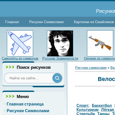
Рисунки
Главная
Рисунки Символами
Картинки из Смайликов
Самолёты из символов
Русские Знаменитости
Оружие из символо
Поиск рисунков
Рисунки символами
»
Ве
Велос
Меню
Главная страница
Спорт:
Баскетбол
Культуризм
Лёгкая
Рисунки Символами
Стрельба
Танцы
Т