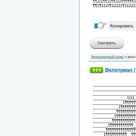
¶¶111¶¶11¶¶111¶¶¶¶¶¶1
¶¶1¶1111¶111111¶11111
Копировать
Велосипедный спорт
» дата
Велотриал / 
____________________
____________________
____________________
________________1111
______________1¶¶¶¶¶
____________1¶¶¶¶¶¶¶
___________¶¶¶¶¶¶¶¶¶
__________1¶¶¶¶¶¶¶¶¶
_________¶¶¶¶¶¶¶¶¶¶¶
_______1¶¶¶¶¶¶¶¶¶¶¶_
______¶¶¶¶¶¶¶¶¶¶¶¶¶¶
_____1¶¶¶¶¶¶¶¶¶¶__¶¶