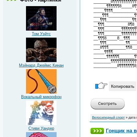
________8¶¶¶¶¶¶¶¶¶¶¶
______¶¶¶¶¶¶8_____8¶
_____¶¶¶¶___________
____¶¶¶____________¶
___¶¶¶____________¶¶
__¶¶¶___________8¶8_
__¶¶¶________¶¶¶¶¶¶¶
__¶¶¶________¶¶¶¶¶¶¶
Том Уэйтс
__¶¶¶8_____8__¶¶¶___
___¶¶¶_________¶¶___
___8¶¶¶________¶¶8__
_____¶¶¶¶___________
______¶¶¶¶¶¶_______¶
________¶¶¶¶¶¶¶¶¶¶¶¶
Мэйнард Джеймс Кинан
___________8¶¶¶¶¶¶¶8
Копировать
Вокальный микрофон
Велосипедный спорт
» дата
Стиви Уандер
Гонщик на 