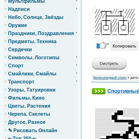
Мультфильмы
.
Надписи
╱╱┏━┳━┓╱╱╭┳╯╱╱╱╱
╱╱╱╱┣━━━━━┻╮╱╱╱╱
Небо, Солнце, Звёзды
╱╱╭━╋━╮╱╱╭━╋━╮╱╱
Оружие
╱╱┃╭┻╮┃╱╱┃╭┻╮┃╱╱
╱╱┃╰━╯┃╱╱┃╰━╯┃╱╱
Праздники, Поздравления
┉┉╰━━━╯┉┉╰━━━╯┉┉
Предметы, Техника
Копировать
Сердечки
Символы, Логотипы
Спорт
Смайлики, Смайлы
Велосипедный спорт
» дата
Транспорт
Узоры, Татуировки
Спортивный
Фильмы, Кино
.
Цветы, Растения
░░░░░░░░▄▄░░░░░
Черепа, Скелеты
░░░░░░▄█▀▀░░░░░
░░░░░░▀█▄▄▄▄▄▄░
Другое, Разное
░░░░░░░░░░░░▀█▄
░░░░░░░░░░░░██░
✎ Рисовать Онлайн
░░░░░░▄▄▄░▄█▀░█
░░▄▄█▀▀▀▀▀██▄░░
ஜ Топ 250 ஜ