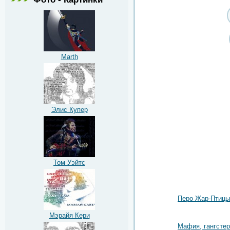
Marth
Элис Купер
Том Уэйтс
Перо Жар-Птицы
Мэрайя Кери
Мафия, гангстер