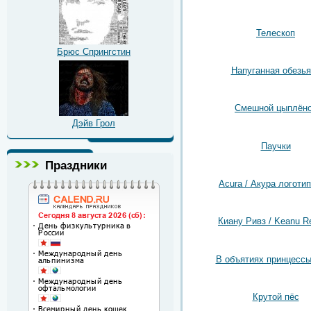
Телескоп
Брюс Спрингстин
Напуганная обезья
Смешной цыплён
Дэйв Грол
Паучки
Праздники
Acura / Акура логотип
Киану Ривз / Keanu R
В объятиях принцессы
Крутой пёс