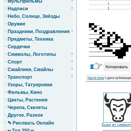
Мультфильмы
……………\………………
……………|…………………
Надписи
Небо, Солнце, Звёзды
.
Оружие
█▀▄─
─▀▄─▀▄
Праздники, Поздравления
────▀▄─▀▄▀▄
───▄▀──█──█▀▄
Предметы, Техника
──█▄▄──█▄▀──▀▄
Сердечки
───▀▄▀▀▀────▄██▀
──────▀▀▀▄████▀
Символы, Логотипы
──────────▀██▀
Спорт
Копировать
Смайлики, Смайлы
Транспорт
Части тела
» дата публикации
Узоры, Татуировки
Фильмы, Кино
Цветы, Растения
Черепа, Скелеты
Другое, Разное
✎ Рисовать Онлайн
Быки из символ
ஜ Топ 250 ஜ