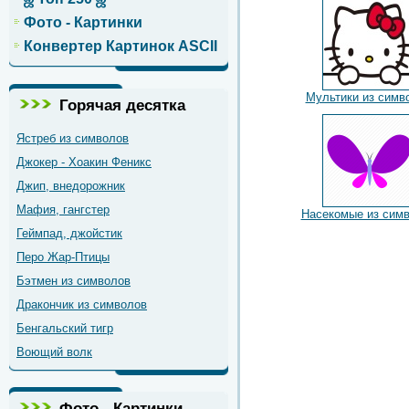
Фото - Картинки
Конвертер Картинок ASCII
Мультики из симв
Горячая десятка
Ястреб из символов
Джокер - Хоакин Феникс
Джип, внедорожник
Мафия, гангстер
Насекомые из сим
Геймпад, джойстик
Перо Жар-Птицы
Бэтмен из символов
Дракончик из символов
Бенгальский тигр
Воющий волк
Фото - Картинки