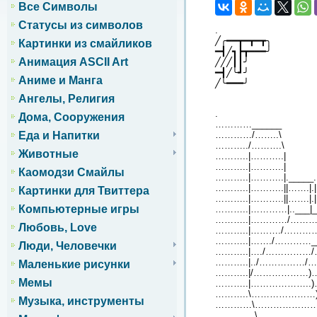
Все Символы
Статусы из символов
.
╱╭━━┳━┳━┳╮
Картинки из смайликов
━┫╱┓┣┳━━━╯
Анимация ASCII Art
╱╱╱┃┃╯
━┫╱╰┛╯
Аниме и Манга
╱╰━━━╯
Ангелы, Религия
.
Дома, Сооружения
…………______
Еда и Напитки
…………/……..\
………../……….\
Животные
………..|………..|
………..|………..|
Каомодзи Смайлы
………..|………..|._____..
………..|………..||…….|.|…
Картинки для Твиттера
………..|………..||…….|.|
Компьютерные игры
………..|…………|..___|_|_
………..|…………/…………….
Любовь, Love
………..|………./………………|
………..|……./…………____
Люди, Человечки
………..|…./……………
………..|../……………
Маленькие рисунки
………..|/………………)
Мемы
………..|………………..
………..\…………………)
Музыка, инструменты
…………\…………………
………….\…………………