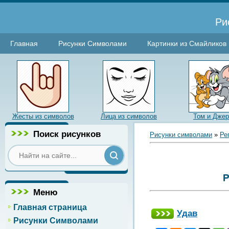
Ри
Главная
Рисунки Символами
Картинки из Смайликов
Жесты из символов
Лица из символов
Том и Джер
Поиск рисунков
Рисунки символами
»
Ре
Р
Меню
Главная страница
Удав
Рисунки Символами