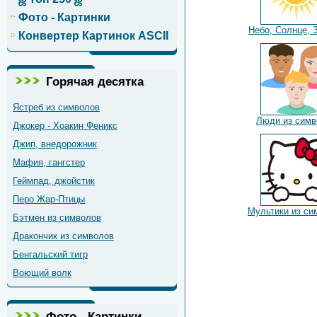
Фото - Картинки
Небо, Солнце, 
Конвертер Картинок ASCII
Горячая десятка
Ястреб из символов
Люди из симв
Джокер - Хоакин Феникс
Джип, внедорожник
Мафия, гангстер
Геймпад, джойстик
Перо Жар-Птицы
Мультики из си
Бэтмен из символов
Дракончик из символов
Бенгальский тигр
Воющий волк
Фото - Картинки