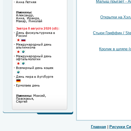
Малыш прыгает - А
Открытки на Хэл
Стьюи Гриффин / Stew
Кролик в шляпе (
Главная
|
Рисунки С