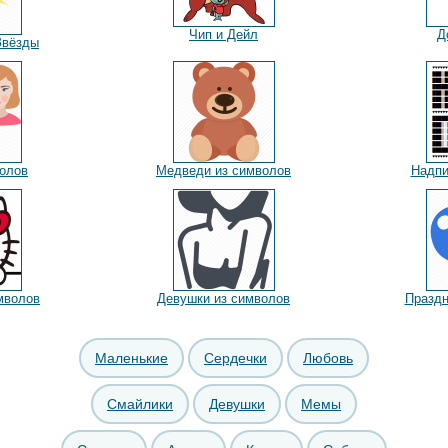
Чип и Дейл
Д
Звёзды
олов
Медведи из символов
Надпи
мволов
Девушки из символов
Праздн
Маленькие
Сердечки
Любовь
Смайлики
Девушки
Мемы