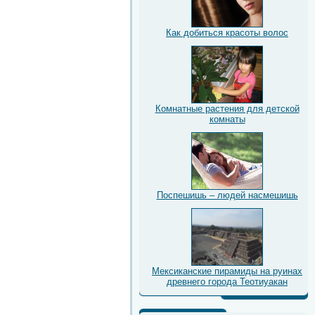
Как добиться красоты волос
Комнатные растения для детской
комнаты
Поспешишь – людей насмешишь
Мексиканские пирамиды на руинах
древнего города Теотиуакан