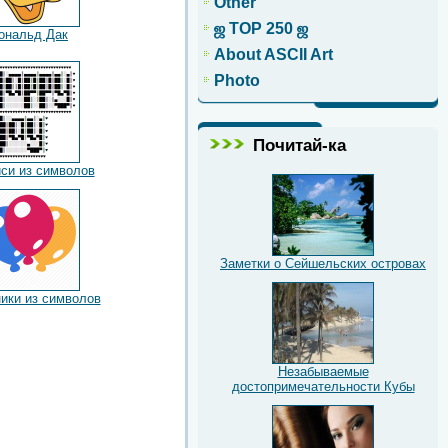
Other
ஜ TOP 250 ஜ
ональд Дак
About ASCII Art
Photo
Почитай-ка
си из символов
Заметки о Сейшельских островах
ики из символов
Незабываемые
достопримечательности Кубы