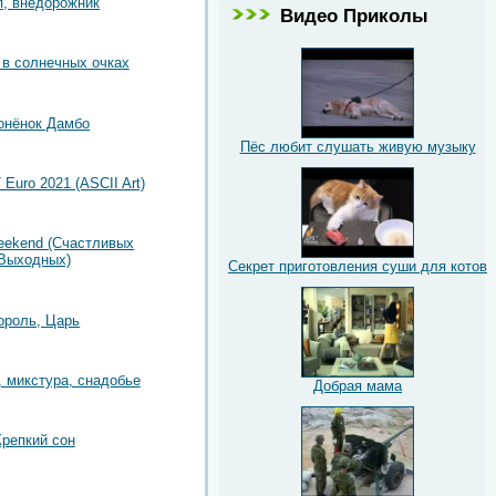
, внедорожник
Видео Приколы
в солнечных очках
онёнок Дамбо
Пёс любит слушать живую музыку
 Euro 2021 (ASCII Art)
eekend (Счастливых
Выходных)
Секрет приготовления суши для котов
ороль, Царь
, микстура, снадобье
Добрая мама
Крепкий сон