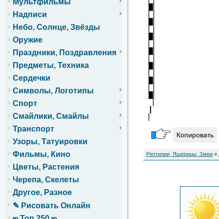
Мультфильмы
▉▏
Надписи
▏▏
▉▏
Небо, Солнце, Звёзды
▏▏
▉▏
Оружие
▏▏
▉▏
Праздники, Поздравления
▏▏
Предметы, Техника
▉▏
▏▏
Сердечки
▉▏
▏▏
Символы, Логотипы
▉▏
▕
Спорт
┃
Смайлики, Смайлы
▏
Транспорт
Копировать
Узоры, Татуировки
Фильмы, Кино
Рептилии, Ящерицы, Змеи
» 
Цветы, Растения
Черепа, Скелеты
Другое, Разное
✎ Рисовать Онлайн
ஜ Топ 250 ஜ