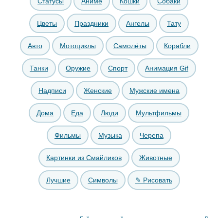
Статусы
Аниме
Кошки
Собаки
Цветы
Праздники
Ангелы
Тату
Авто
Мотоциклы
Самолёты
Корабли
Танки
Оружие
Спорт
Анимация Gif
Надписи
Женские
Мужские имена
Дома
Еда
Люди
Мультфильмы
Фильмы
Музыка
Черепа
Картинки из Смайликов
Животные
Лучшие
Символы
✎ Рисовать