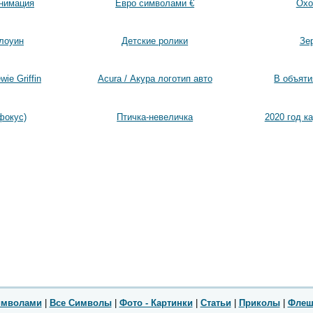
нимация
Евро символами €
Охо
лоуин
Детские ролики
Зе
ie Griffin
Acura / Акура логотип авто
В объяти
фокус)
Птичка-невеличка
2020 год к
имволами
|
Все Символы
|
Фото - Картинки
|
Статьи
|
Приколы
|
Флеш