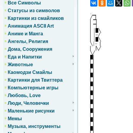
Все Символы
Статусы из символов
.
╱▔▏
Картинки из смайликов
▏▔▏
Анимация ASCII Art
▏▔▏
▏┊▉╲
Аниме и Манга
▏┊┈╱
▏┊▉╲
Ангелы, Религия
╲┊┈▕
▏▕╲╱
Дома, Сооружения
╲╱
Еда и Напитки
▉▏
▏▏
Животные
▉▏
▏▏
Каомодзи Смайлы
▉▏
▏▏
Картинки для Твиттера
▉▏
Компьютерные игры
▏▏
▉▏
Любовь, Love
▏▏
▉▏
Люди, Человечки
▏▏
▉▏
Маленькие рисунки
▏▏
Мемы
▉▏
▏▏
Музыка, инструменты
▉▏
▏▏