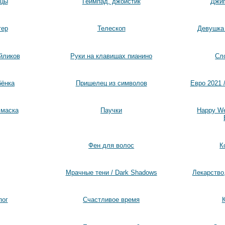
ицы
Геймпад, джойстик
Джип
тер
Телескоп
Девушка 
йликов
Руки на клавишах пианино
Сл
бёнка
Пришелец из символов
Евро 2021 /
 маска
Паучки
Happy W
Фен для волос
К
Мрачные тени / Dark Shadows
Лекарство
пог
Счастливое время