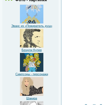
Эванс из «Пожиратель душ»
Брэдли Купер
Симпсоны - персонажи
Шакира