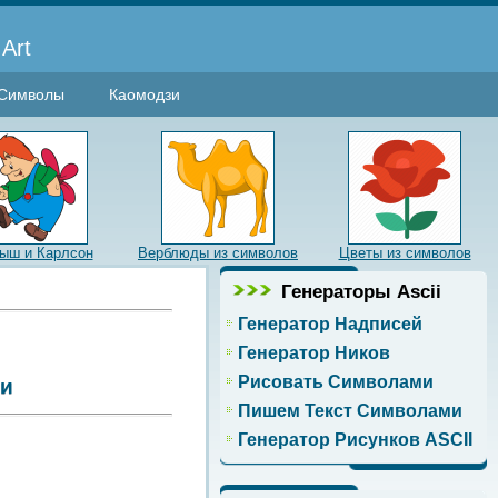
Art
Символы
Каомодзи
ыш и Карлсон
Верблюды из символов
Цветы из символов
Генераторы Ascii
Генератор Надписей
Генератор Ников
Рисовать Символами
ми
Пишем Текст Символами
Генератор Рисунков ASCII