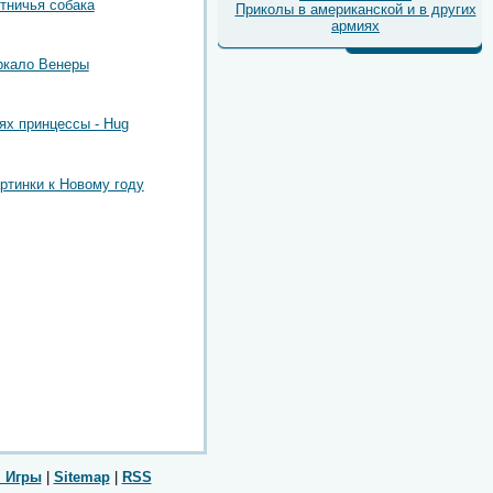
тничья собака
Приколы в американской и в других
армиях
ркало Венеры
ях принцессы - Hug
артинки к Новому году
 Игры
|
Sitemap
|
RSS