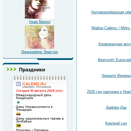
Человекообразная об
Чхве Минхо
Майли Сайрус / Miley
Кровожадная аку
Дженнифер Энистон
Вертолёт Eurocopt
Праздники
Зеркало Венеры
2020 год картинки к Нов
Даффи Дак
Крепкий сон