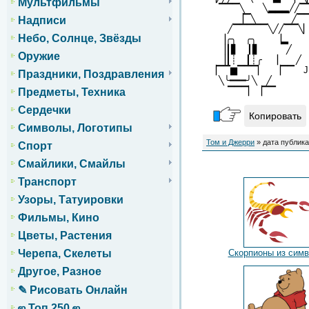
Мультфильмы
▔▔▔╲ ╲▂▂▂╱╱
▕▔╲ ╱▔
Надписи
╱▔▔▔▔▔╲╱╱▔▔
Небо, Солнце, Звёзды
▕╭╮ ╭╮ ▕
▕┃▋ ┃▋ 
Оружие
▕┃┊ ┃┊╭ ▕
▕▔▔▆▔▔▔▏ ▕▔▔ J
Праздники, Поздравления
╲╰━━━╯╲
▔▔▔▏▕
Предметы, Техника
Сердечки
Копировать
Символы, Логотипы
Том и Джерри
» дата публика
Спорт
Смайлики, Смайлы
Транспорт
Узоры, Татуировки
Фильмы, Кино
Цветы, Растения
Скорпионы из сим
Черепа, Скелеты
Другое, Разное
✎ Рисовать Онлайн
ஜ Топ 250 ஜ