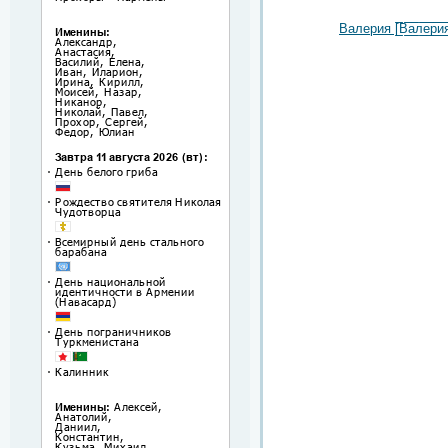
Валерия [̲̲̅̅В̲̲̅̅а̲̲̅̅л̲̲̅̅е̲̲̅̅р̲̲̅̅и̲̲̅̅я̲̅