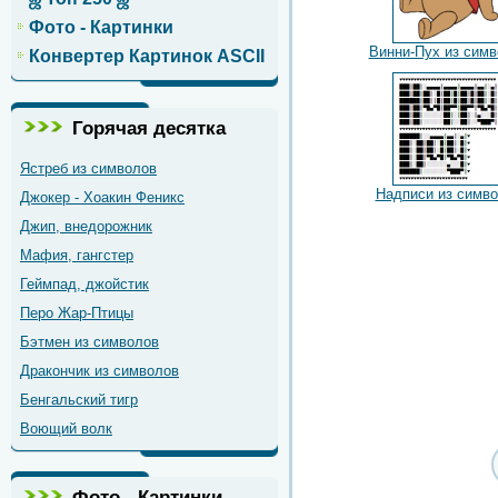
Фото - Картинки
Винни-Пух из сим
Конвертер Картинок ASCII
Горячая десятка
Ястреб из символов
Надписи из симв
Джокер - Хоакин Феникс
Джип, внедорожник
Мафия, гангстер
Геймпад, джойстик
Перо Жар-Птицы
Бэтмен из символов
Дракончик из символов
Бенгальский тигр
Воющий волк
Фото - Картинки