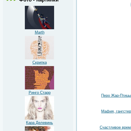
Marth
Скрипка
Ринго Старр
Перо Жар-Птицы
Мафия, гангстер
Кара Делевинь
Счастливое врем