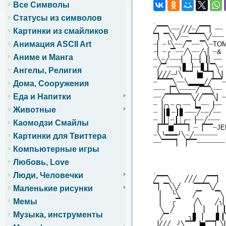
Все Символы
Статусы из символов
.
╱▔▔╲┈┈╱╱╱┈╱▔▔▏┈┈
Картинки из смайликов
▔▏▔╲╲╱┈┈▔▔▔╲╱┈┈┈
Анимация ASCII Art
┈▏┈╰╲┈┈╱▔┈┈▔╲┈TO
┈▏┈╭▔┈┈╱╲┈┈╱╮▏┈&
Аниме и Манга
┈╲┈╱┈┈┈▏▕┈┈▏┃▏┈┈
┈╱▔┈┈┈╮▋▕┈┈▋┃▔╲┈
Ангелы, Религия
▕╱╱╱┈╯╲▔▔▕▆▔▔▏╲
┈▔▔▔╲┈┈╲▂▂▂╱╱▔▔
Дома, Сооружения
┈┈┈▕▔╲┈┈┈┈╱▔▔╲┈┈
Еда и Напитки
┈┈╱▔▔▔▔▔╲╱╱▔▔╲▏
┈▕╭╮┈╭╮┈┈▕▂┈┈▕┈┈
Животные
┈▕┃▋┈┃▋┈┈┈╱┈┈╱┈┈
┈▕┃┊┈┃┊╭┈▕┈┈╱┈┈┈
Каомодзи Смайлы
▕▔▔▆▔▔▔▏┈▕▔▔┈J
┈╲╰━━━╯╲┈╱┈┈┈┈┈┈
Картинки для Твиттера
┈┈▔▔▔▏▕▔▔┈┈┈┈┈┈┈
Компьютерные игры
Любовь, Love
.
Люди, Человечки
╱▔▔╲ ╱╱╱ ╱▔
▔▏▔╲╲╱ ▔▔▔
Маленькие рисунки
▏ ╰╲ ╱▔ ▔╲
Мемы
▏ ╭▔ ╱╲ ╱╮
╲ ╱ ▏▕ 
Музыка, инструменты
╱▔ ╮▋▕ ▋
▕╱╱╱ ╯╲▔▔▕▆▔▔▏