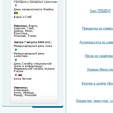
Sam [̲̅S̲̅][̲̅a̲̅][̲̅m̲̅]
Пришелец из симво
Аудиокассета из сим
Пёсик из смайлик
Херман Мюнсте
Кролик в шляпе (фо
Лекарство, микстура, с