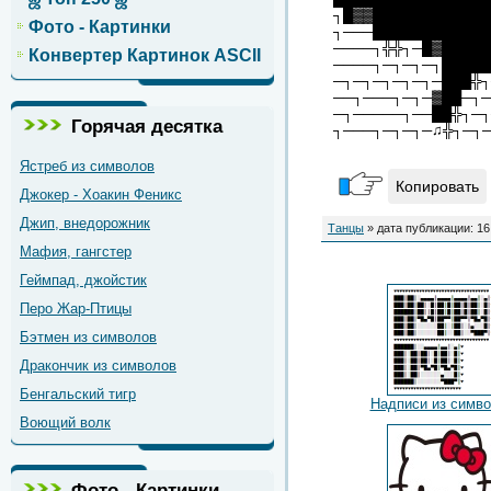
┐█▓▓████████████
Фото - Картинки
┐───███████████
────┐╬╬┐─█▓████
Конвертер Картинок ASCII
────┐─┐─┐─┐█████
─┐─┐─┐─┐─┐─███╬┐
──┐───┐─┐─▓██─┐─
─┐─────┐──██╬┐─┐
Горячая десятка
┐───┐─┐─┐─♫╬┐─┐
Ястреб из символов
Копировать
Джокер - Хоакин Феникс
Джип, внедорожник
Танцы
» дата публикации: 16
Мафия, гангстер
Геймпад, джойстик
Перо Жар-Птицы
Бэтмен из символов
Дракончик из символов
Бенгальский тигр
Надписи из симв
Воющий волк
Фото - Картинки