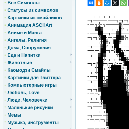
Все Символы
Статусы из символов
┐─┐─┐─┐─┐─┐─┐───
Картинки из смайликов
─┐─────┐───┐─┐─┐
┐─┐┐╬┐┐─────▓╬──
Анимация ASCII Art
───▓█▓───┐─┐█╬─┐
Аниме и Манга
┐───██──┐──▓█───
─┐─┐╬██┐─┐─██▓╬┐
Ангелы, Религия
────┐╬█╬┐─██╬───
─┐───▓█♫─┐██─┐─
Дома, Сооружения
──┐─┐██─┐─╬██┐┐─
─┐──▓█▓┐───╬██♫
Еда и Напитки
┐───██╬─┐─┐─╬██╬
Животные
─┐─♫██─┐─┐♫┐─╬█
┐─┐╬██┐─╬████♫♫
Каомодзи Смайлы
─┐─╬██─┐██████─▓
┐──┐██┐─██████╬╬
Картинки для Твиттера
─┐──██╬▓██████▓╬
┐─┐─██▓▓███████╬
Компьютерные игры
─┐─┐▓██████████╬
Любовь, Love
┐─┐─♫██████████
─┐─┐─███████████
Люди, Человечки
┐───┐╬██████████
─┐───┐▓█████████
Маленькие рисунки
────┐─┐█████████
Мемы
─┐───┐─╬████████
┐─┐─┐─┐╬████████
Музыка, инструменты
───────▓████████
──┐─┐─┐♫███████