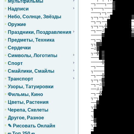
Мультфильмы
─┐───┐──▓███████
┐───┐───▓███████
Надписи
───┐─┐──████████
Небо, Солнце, Звёзды
┐─┐─┐─♫████████
─┐─┐──█████████─
Оружие
┐─┐─┐╬█████████─
─┐──♫██████████
Праздники, Поздравления
────▓██████████▓
─┐─┐████████████
Предметы, Техника
┐┐▓▓███████████
Сердечки
─♫▓████████████
┐─╬█▓███████████
Символы, Логотипы
───█▓███████████
────╬███████████
Спорт
─┐───██████████
┐────███████████
Смайлики, Смайлы
─┐──╬███████████
Транспорт
┐─┐─▓██████████
─┐─♫▓██████████
Узоры, Татуировки
──♫♫███████████
─┐─╬████████████
Фильмы, Кино
┐─┐████████████
Цветы, Растения
──▓█████████████
┐╬██████████████
Черепа, Скелеты
─██████████████
┐███████████████
Другое, Разное
─▓██████████████
┐╬██████████████
✎ Рисовать Онлайн
─███████████████
ஜ Топ 250 ஜ
████████████████