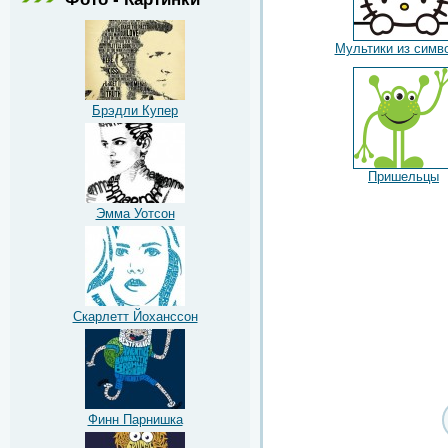
Мультики из симв
Брэдли Купер
Пришельцы
Эмма Уотсон
Скарлетт Йоханссон
Финн Парнишка