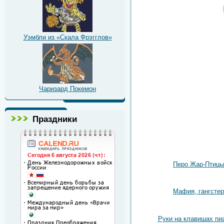
Уэмбли из «Скала Фрэгглов»
Чаризард Покемон
Праздники
Перо Жар-Птицы
Мафия, гангстер
Руки на клавишах пи