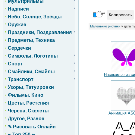
Мультфильмы
Надписи
Копировать
Небо, Солнце, Звёзды
Оружие
Маленькие рисунки
» дата пу
Праздники, Поздравления
Предметы, Техника
Сердечки
Символы, Логотипы
Спорт
Смайлики, Смайлы
Насекомые из с
Транспорт
Узоры, Татуировки
Фильмы, Кино
Цветы, Растения
Черепа, Скелеты
Анимация ASCI
Другое, Разное
✎ Рисовать Онлайн
ஜ Топ 250 ஜ