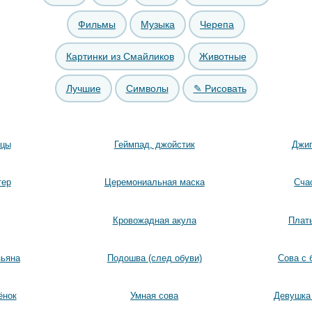
Фильмы
Музыка
Черепа
Картинки из Смайликов
Животные
Лучшие
Символы
✎ Рисовать
ицы
Геймпад, джойстик
Джип
тер
Церемониальная маска
Сча
Кровожадная акула
Плать
зьяна
Подошва (след обуви)
Сова с 
ёнок
Умная сова
Девушка 