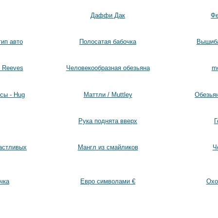
Даффи Дак
Фе
тип авто
Полосатая бабочка
Вышиба
u Reeves
Человекообразная обезьяна
m
сы - Hug
Маттли / Muttley
Обезья
Рука поднята вверх
Г
астливых
Мангл из смайликов
Ч
чка
Евро символами €
Охо