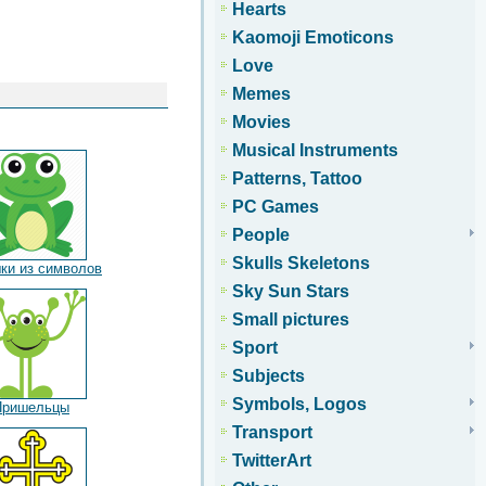
Hearts
Kaomoji Emoticons
Love
Memes
Movies
Musical Instruments
Patterns, Tattoo
PC Games
People
Skulls Skeletons
ки из символов
Sky Sun Stars
Small pictures
Sport
Subjects
Symbols, Logos
Пришельцы
Transport
TwitterArt