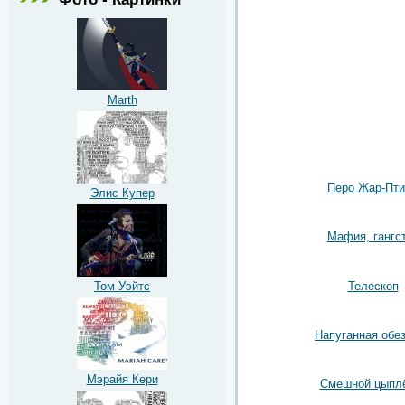
Marth
Перо Жар-Пт
Элис Купер
Мафия, гангс
Телескоп
Том Уэйтс
Напуганная обе
Мэрайя Кери
Смешной цыпл