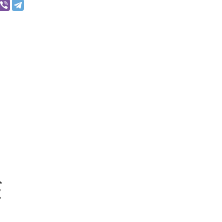
*
*
*