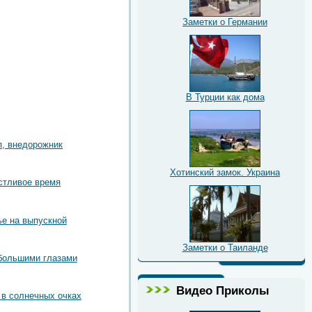
Заметки о Германии
В Турции как дома
, внедорожник
Хотинский замок. Украина
стливое время
е на выпускной
Заметки о Таиланде
большими глазами
Видео Приколы
в солнечных очках