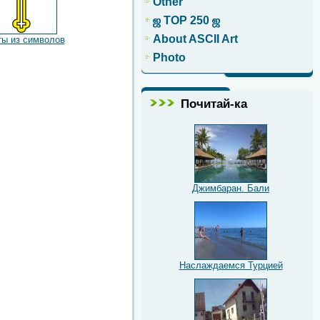
Other
ஜ TOP 250 ஜ
About ASCII Art
ты из символов
Photo
Почитай-ка
Джимбаран. Бали
Наслаждаемся Турцией