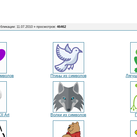
бликации: 11.07.2010 »
просмотров
:
46462
имволов
Птицы из символов
Лягуш
I Art
Волки из символов