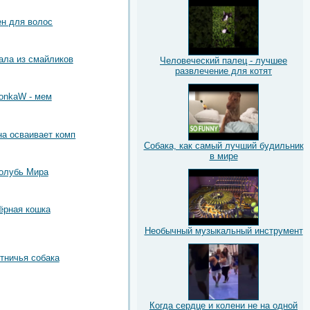
н для волос
ла из смайликов
Человеческий палец - лучшее
развлечение для котят
onkaW - мем
на осваивает комп
Собака, как самый лучший будильник
в мире
олубь Мира
ёрная кошка
Необычный музыкальный инструмент
тничья собака
Когда сердце и колени не на одной