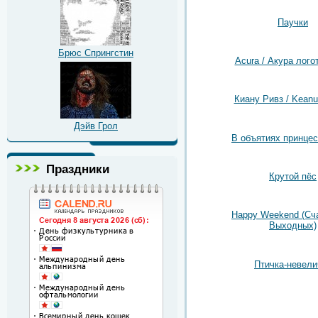
Паучки
Брюс Спрингстин
Acura / Акура лого
Киану Ривз / Kean
Дэйв Грол
В объятиях принцес
Праздники
Крутой пёс
Happy Weekend (Сч
Выходных)
Птичка-невели