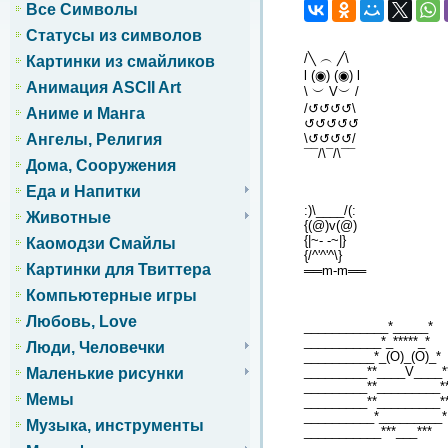
Все Символы
Статусы из символов
/╲ ︵ ╱\
Картинки из смайликов
l (◉) (◉) l
Анимация ASCII Art
\ ︶ V︶ /
/↺↺↺↺\
Аниме и Манга
↺↺↺↺↺
\↺↺↺↺/
Ангелы, Религия
¯¯/\¯/\¯¯
Дома, Сооружения
Еда и Напитки
:)\____/(:
Животные
{(@)v(@)
{|~- -~|}
Каомодзи Смайлы
{/^'^'^\}
Картинки для Твиттера
══m-m══
Компьютерные игры
Любовь, Love
____________*_____*
___________*_*****_*
Люди, Человечки
__________*_(O)_(O)_*
_________**____V____*
Маленькие рисунки
_________**_________*
Мемы
_________**_________*
__________*_________*
Музыка, инструменты
___________***___***