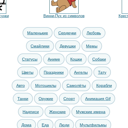
сунки
Винни-Пух из символов
Крес
Маленькие
Сердечки
Любовь
Смайлики
Девушки
Мемы
Статусы
Аниме
Кошки
Собаки
Цветы
Праздники
Ангелы
Тату
Авто
Мотоциклы
Самолёты
Корабли
Танки
Оружие
Спорт
Анимация Gif
Надписи
Женские
Мужские имена
Дома
Еда
Люди
Мультфильмы