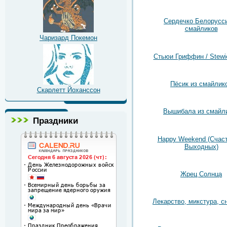
Сердечко Белорусси
смайликов
Чаризард Покемон
Стьюи Гриффин / Stewie 
Пёсик из смайлик
Скарлетт Йоханссон
Вышибала из смайл
Праздники
Happy Weekend (Счас
Выходных)
Жрец Солнца
Лекарство, микстура, с