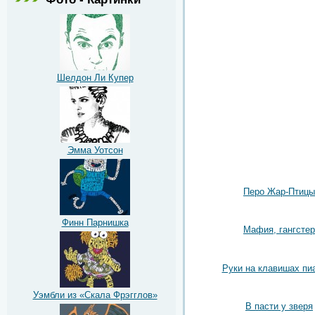
Шелдон Ли Купер
Эмма Уотсон
Перо Жар-Птицы
Финн Парнишка
Мафия, гангстер
Руки на клавишах пи
Уэмбли из «Скала Фрэгглов»
В пасти у зверя