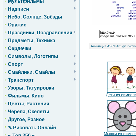
Мультфильмы
Надписи
Небо, Солнце, Звёзды
Оружие
Праздники, Поздравления
Предметы, Техника
Анимация ASCII Art, gif, гифк
Сердечки
Символы, Логотипы
Спорт
Смайлики, Смайлы
Транспорт
Узоры, Татуировки
Дети из символ
Фильмы, Кино
Цветы, Растения
Черепа, Скелеты
Другое, Разное
✎ Рисовать Онлайн
Мышки из симво
ஜ Топ 250 ஜ