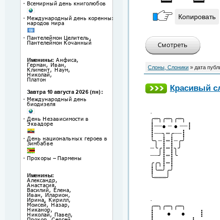
Копировать
Слоны, Слоники
» дата публ
Красивый с
.
╭┉╮╭┉╮╭┉╮
┋┈┈● ┈ ● ┈┈┋
┋┈┈╮┉╭┈┈┋
╰╮┈┋┉┋┈╭╯
┈╰╭┋┉┋╮╯
┈┈╯┋┉┋╰
╭╭╮┋┉┋
┋╰┉╯╭╯
╰┉┉┉╯
.
╭┉╮╭┉╮╭┉╮
┋ ● ● ┋