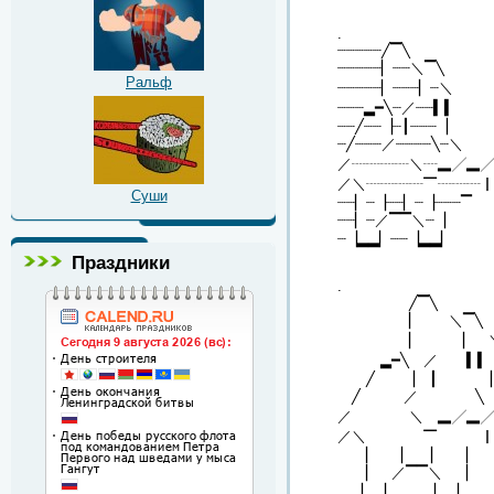
.
┈┈┈┈┈╱▔╲
┈┈┈┈┈▏┈┈＼▔╲
Ральф
┈┈┈┈┈▏┈┈┈▏┈＼
┈┈┈▂━╲┈／┈┈▍▍
┈┈╱┈┈▕┈┃┈┈┈▕
┈╱┈┈┈／┈┈┈┈╲┈＼
／┈┈┈┈＼┈▂╱▂
／＼┈┈┈┈▔┈┈┈
Суши
┈┈▏┈▕┈┈▏┈▕┈┈┈▔
┈┈▏┈／▔▔＼┈▕
┈▕▂▂▏┈┈▕▂▂▏
Праздники
.
╱▔╲
▏ ＼▔╲
▏ ▏ 
▂━╲ ／ ▍▍
╱ ▕ ┃ ▕
╱ ／ ╲ 
／ ＼ ▂╱▂╱
／＼ ▔ ▏ 
▏ ▕ ▏ ▕
▏ ／▔▔＼ ▕
▕▂▂▏ ▕▂▂▏