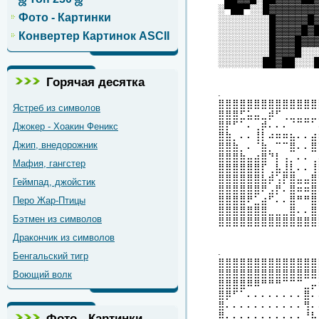
░▀██▀░░█▓▓▓▓▓▓▓
Фото - Картинки
░░░░░░░░█▓▓▓▓▓█
░░░░░░░░█▓▓▓▓█▓
Конвертер Картинок ASCII
░░░░░░░░█▓▓▓█▓▓
░░░░░░░░█▓▓▓█░░
░░░░░░░██▓██░░░
Горячая десятка
.
⣿⣿⣿⣿⣿⣿⣿⣿⣿⣿⣿⣿⣿⣿
Ястреб из символов
⣿⣿⣿⣋⣥⣤⣀⡾⠋⢀⣀⣀⣀⣀
⣿⡟⠋⠁⠄⢀⡾⠄⠄⠄⠈⠉⠉⠁
Джокер - Хоакин Феникс
⣿⣷⡀⠄⠄⢸⡇⠴⠶⠶⣦⠄⠄⣴
Джип, внедорожник
⣿⣿⣷⡀⠄⠈⣷⡀⠉⠉⣿⠄⠄⣿
⣿⣿⣿⣷⣤⣴⣿⠙⡇⢠⡀⠄⠄⢀
Мафия, гангстер
⣿⣿⣿⣿⣿⣿⡏⢀⣧⣸⣇⠄⠄⢸
⣿⣿⣿⣿⣿⣿⣧⡾⢡⡟⣿⣤⣤⣿
Геймпад, джойстик
⣿⣿⣿⣿⣿⣿⠟⣠⡟⠄⣿⠶⠶⣿
⣿⣿⣿⣿⠟⣁⣴⠋⠄⠄⣿⠛⠛⣿
Перо Жар-Птицы
⣿⣿⣿⣿⣿⣿⣿⣀⣀⣀⣿⠄⠄⣿
Бэтмен из символов
⣿⣿⣿⣿⣿⣿⣿⣿⣿⣿⣿⣿⣿⣿
Дракончик из символов
.
Бенгальский тигр
⣿⣿⣿⣿⣿⣿⣿⣿⣿⣿⣿⣿⣿⣿
⣿⣿⣿⣿⣿⣿⣿⣿⣿⣿⣿⣿⣿⣿
Воющий волк
⣿⣿⣿⣿⠿⠿⠛⠛⠛⠉⠉⠉⣀⡤
⣿⡿⠋⠁⠄⠄⠄⠄⠄⠄⠄⠄⣿⠄
⣿⠄⠄⠄⠄⠄⠄⠄⠄⠄⠄⠄⢻⠄
⣿⠄⠄⠄⠄⠄⠄⠄⠄⠄⠄⠄⠘⢧
Фото - Картинки