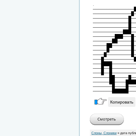
.
───────────────
──────────────█
─────────────█─
─────────────█─
─────────────█─
───────────███─
────────███───█
───────██─────█
─────██───────█
─────█────────█
────█─────────█
───█───────────
───████────────
───█──█────────
───█──█────────
──────██─────█─
──────██────███
───────█────█──
───────██████──
Копировать
Слоны, Слоники
» дата публ