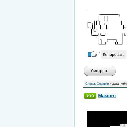
.
╭━━━━━━━━╮
┃ ┃┃ 
┏━╮┃▍┃╰╮ ┃
┗╮┃┃ ┃ ┃ ┣╮
┃╰╯ ┃ ┃ ┃
╰━┳╯╰━╯ ┃╰
┃┓ ┏━━┳┓ ┃
┗┻━┛ ┗┻━
Копировать
Слоны, Слоники
» дата публ
Мамонт
.
███████████████
███████████████
███████████████
█████████▀▀▀▀░░