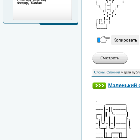
┋ ╮┉╭ ┋
╰╮ ┋┉┋ ╭╯
╰╭┋┉┋╮╯
╯┋┉┋╰
╭╭╮┋┉┋
┋╰┉╯╭╯
╰┉┉┉╯
Копировать
Слоны, Слоники
» дата публ
Маленький 
.
┈┈┈╭━━━━━━━━╮
┈┈┈┃┈┃┃┈┈┈┈┈┃
┏━╮┃▍┃╰╮┈┈┈┈┃
┗╮┃┃┈┃┈┃┈┈┈┈┣╮
┈┃╰╯┈┃┈┃┈┈┈┈┃┃
┈╰━┳╯╰━╯┈┈┈┈┃╰
┈┈┈┃┓┈┏━━┳┓┈┃
┈┈┈┗┻━┛┈┈┗┻━┛