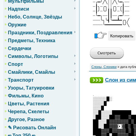
Мультфильмы
┈╭━╯╱╲┊┊╱╲╰━╮┈┈
┈┃╮┈╭╮┊┊╭╮┈╭┃┈┈
Надписи
┈┃╯┈╰╯┃┃╰╯┈╰┃┈┈
┈╰━╮┈┈┃┃┈┈╭━╯┈┈
Небо, Солнце, Звёзды
┈┈┈╰╮╰┫╰━━┻━╭╮╱
Оружие
┈┈┈┈╰━━━━━━━╰╯╲
Праздники, Поздравления
Копировать
Предметы, Техника
Сердечки
Символы, Логотипы
Спорт
Слоны, Слоники
» дата публ
Смайлики, Смайлы
Слон из си
Транспорт
Узоры, Татуировки
.
Фильмы, Кино
░░░░░█░
░░░░█
Цветы, Растения
░░░█
Черепа, Скелеты
░░█░░░░███████
░██░░░██▓▓███▓█
Другое, Разное
██░░░█▓▓▓▓▓▓▓█▓
██░░██▓▓▓(◐)▓█▓█
✎ Рисовать Онлайн
███▓▓▓█▓▓▓▓▓█▓█
▀██▓▓█░██▓▓▓▓██
ஜ Топ 250 ஜ