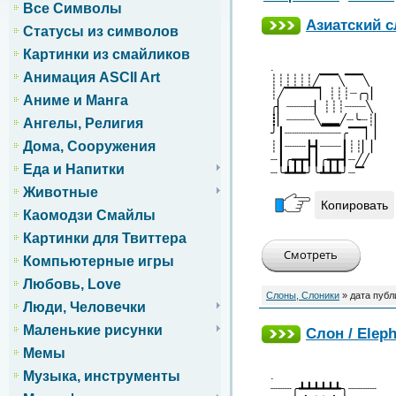
Все Символы
Азиатский 
Статусы из символов
Картинки из смайликов
.
Анимация ASCII Art
┊┊┊┊┊┊╱▔▔╲▔▔╲
┊╱▔▔▔▔▏┊┊┊┈╭╮▏
Аниме и Манга
╭▏┈┈┈┈▏┊┊┊┈┈┈╲
┋▏┈┈┈┈╲▂▂╱┈╰┈┊▏
Ангелы, Религия
╯┃┈┈┈┈┈┈┈┈╭▔▔▏▏
Дома, Сооружения
┊┃┈┈┈┣┫┈┈┈┃┊┊▏▏
┈┃╭┳┳┫┃╭┳┳┫┈╱╱
Еда и Напитки
┈╰┻┻┻╯╰┻┻┻╯┈▔
Животные
Копировать
Каомодзи Смайлы
Картинки для Твиттера
Компьютерные игры
Любовь, Love
Слоны, Слоники
» дата публ
Люди, Человечки
Маленькие рисунки
Слон / Eleph
Мемы
.
Музыка, инструменты
┈┈┈╭┻┻┻┻┻┻╮┈┈┈┈