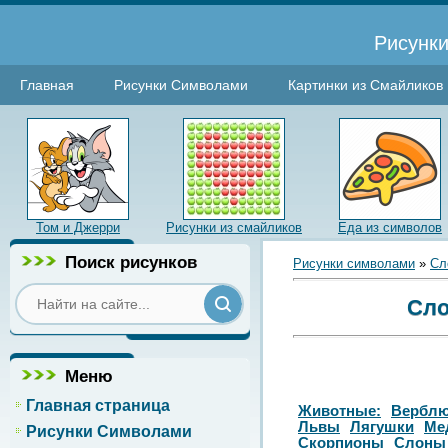
Рисунки
Главная
Рисунки Символами
Картинки из Смайликов
Том и Джерри
Рисунки из смайликов
Еда из символов
Поиск рисунков
Рисунки символами
»
Сл
Сло
Меню
Главная страница
Животные:
Вербл
Львы
Лягушки
Ме
Рисунки Символами
Скорпионы
Слоны