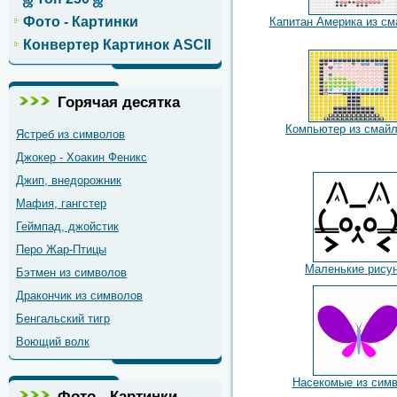
Фото - Картинки
Капитан Америка из см
Конвертер Картинок ASCII
Горячая десятка
Компьютер из смайл
Ястреб из символов
Джокер - Хоакин Феникс
Джип, внедорожник
Мафия, гангстер
Геймпад, джойстик
Перо Жар-Птицы
Маленькие рису
Бэтмен из символов
Дракончик из символов
Бенгальский тигр
Воющий волк
Насекомые из сим
Фото - Картинки