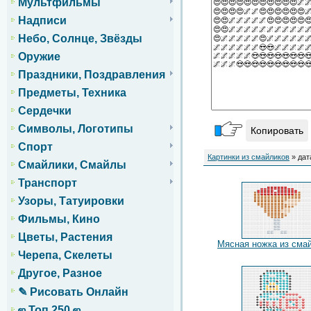
Мультфильмы
Надписи
Небо, Солнце, Звёзды
Оружие
Праздники, Поздравления
Предметы, Техника
Сердечки
Символы, Логотипы
Копировать
Спорт
Картинки из смайликов
» дат
Смайлики, Смайлы
Транспорт
Узоры, Татуировки
Фильмы, Кино
Цветы, Растения
Мясная ножка из сма
Черепа, Скелеты
Другое, Разное
✎ Рисовать Онлайн
ஜ Топ 250 ஜ