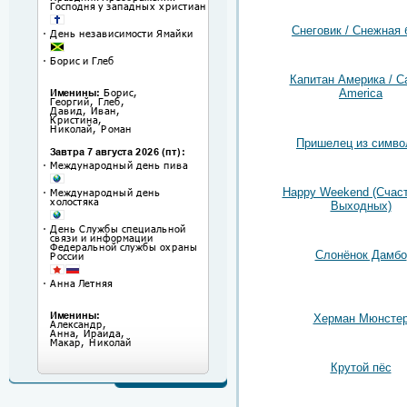
Снеговик / Снежная 
Капитан Америка / Ca
America
Пришелец из симво
Happy Weekend (Счас
Выходных)
Слонёнок Дамбо
Херман Мюнсте
Крутой пёс