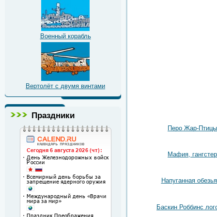
Военный корабль
Вертолёт с двумя винтами
Праздники
Перо Жар-Птицы
Мафия, гангстер
Напуганная обезья
Баскин Роббинс лог