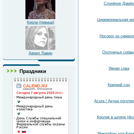
Слонёнок Дамбо
Церемониальная ма
Керли (певица)
Носорог из символ
Охотничья собак
Аврил Лавин
Умная сова
Праздники
Крепкий сон
Acura / Акура логотип
Кролик в шляпе (фо
Микрофон для Кара