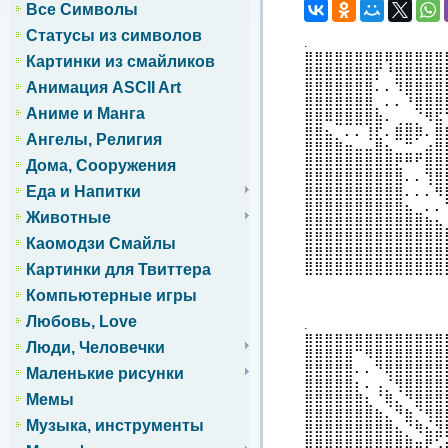
Все Символы
Статусы из символов
.
⣿⣿⣿⣿⣿⣿⣿⣿⢿⣿⣿⣿⣿⣿
Картинки из смайликов
⣿⣿⣿⣿⣿⣿⣿⡏⠘⣿⣿⣿⣿⣿
Анимация ASCII Art
⣿⣿⣿⣿⣿⣿⣿⠄⠄⠹⣿⣿⣿⣿
⣿⣿⣿⣿⣿⣿⣿⡀⠄⠄⠘⣿⣿⣿
Аниме и Манга
⣿⣿⠿⣿⣿⣿⣿⣷⠄⢀⣀⡈⠻⣯
⣿⣿⣦⡀⠄⠄⢸⣏⠄⣿⣿⡿⠄⣿
Ангелы, Религия
⣿⣿⣿⣿⣶⣤⣤⣿⣦⣀⣉⣀⣴⣿
⣿⣿⣿⣿⣿⣿⣿⣿⣿⣟⠛⠋⣿⣿
Дома, Сооружения
⣿⣿⣿⣿⣿⣿⣿⣿⣿⣿⠄⠄⢹⣿
Еда и Напитки
⣿⣿⣿⣿⣿⣿⣿⣿⣿⣿⠄⠄⠄⠻
⣿⣿⣿⣿⣿⣿⣿⣿⣿⣿⣦⣀⠄⠄
Животные
⣿⣿⣿⣿⣿⣿⣿⣿⣿⣿⣿⣿⣷⣦
⣿⣿⣿⣿⣿⣿⣿⣿⣿⣿⣿⣿⣿⣿
Каомодзи Смайлы
⣿⣿⣿⣿⣿⣿⣿⣿⣿⣿⣿⣿⣿⣿
⣿⣿⣿⣿⣿⣿⣿⣿⣿⣿⣿⣿⣿⣿
Картинки для Твиттера
Компьютерные игры
Любовь, Love
.
⣿⣿⣿⣿⣿⣿⣿⣿⣿⣿⣿⣿⣿⣿
Люди, Человечки
⣿⣿⣿⣿⣿⠉⠻⣿⣿⣿⣿⣿⣿⣿
⣿⣿⣿⣿⣿⠄⠄⠙⢿⣿⣿⣿⣿⣿
Маленькие рисунки
⣿⣿⣿⣿⣿⡆⠄⢠⡈⢻⣿⣿⣿⣿
Мемы
⣿⣿⣿⣿⣿⣿⣆⠈⢿⣄⠙⣿⣿⣿
⣿⣿⣿⣿⣿⣿⣿⣷⣄⠙⣷⡈⢻⣿
Музыка, инструменты
⣿⣿⣿⣿⣿⣿⣿⣿⣿⣦⡈⠻⣦⣽
⣿⣿⣿⣿⣿⣿⣿⣿⣿⣿⣿⣶⡟⢡