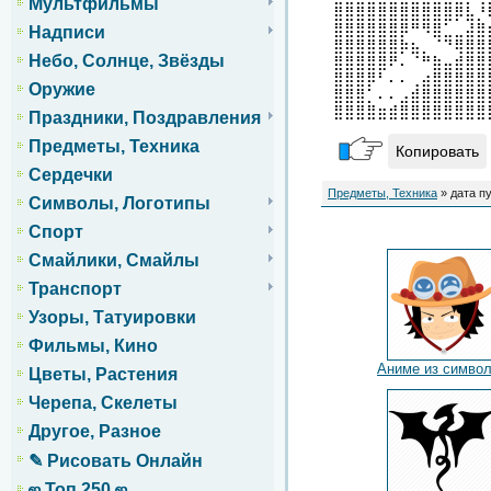
Мультфильмы
⣿⣿⣿⣿⣿⣿⣿⣿⣿⣿⣿⡿⣧⡘
⣿⣿⣿⣿⣿⣿⡿⠛⠻⣿⣁⣀⣼⣿
Надписи
⣿⣿⣿⣿⣿⣿⡷⣦⡀⠈⠙⢿⣿⣿
Небо, Солнце, Звёзды
⣿⣿⣿⣿⣿⠟⠄⠈⠛⣷⣤⣾⣿⣿
⣿⣿⣿⡿⠃⠄⠄⢀⣴⣿⣿⣿⣿⣿
Оружие
⣿⣿⣿⡁⠄⠄⣠⣾⣿⣿⣿⣿⣿⣿
⣿⣿⣿⣿⣶⣾⣿⣿⣿⣿⣿⣿⣿⣿
Праздники, Поздравления
Предметы, Техника
Копировать
Сердечки
Предметы, Техника
» дата п
Символы, Логотипы
Спорт
Смайлики, Смайлы
Транспорт
Узоры, Татуировки
Фильмы, Кино
Аниме из симво
Цветы, Растения
Черепа, Скелеты
Другое, Разное
✎ Рисовать Онлайн
ஜ Топ 250 ஜ