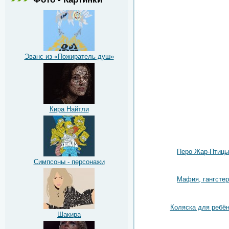
Эванс из «Пожиратель душ»
Кира Найтли
Перо Жар-Птицы
Симпсоны - персонажи
Мафия, гангстер
Коляска для ребён
Шакира