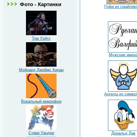
Фото - Картинки
Гуфи из смайлик
Том Уэйтс
Мужские имен
Мэйнард Джеймс Кинан
Ангелы из симво
Вокальный микрофон
Стиви Уандер
Дональд Дак