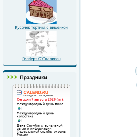
Кусочек тортика с вишенкой
Гилберт О’Салливан
Праздники