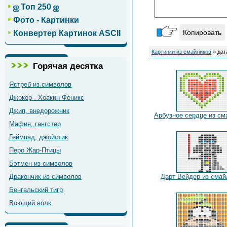
ஜ Топ 250 ஜ
Фото - Картинки
Копировать
Конвертер Картинок ASCII
Картинки из смайликов
» дат
Горячая десятка
Ястреб из символов
Джокер - Хоакин Феникс
Джип, внедорожник
Арбузное сердце из см
Мафия, гангстер
Геймпад, джойстик
Перо Жар-Птицы
Бэтмен из символов
Дракончик из символов
Дарт Вейдер из смай
Бенгальский тигр
Воющий волк