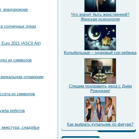
, внедорожник
Что значит быть женственной?
Женская психология
в солнечных очках
 Euro 2021 (ASCII Art)
Колыбельные – здоровый сон ребенка
лец из символов
 зеркальном отражении
Спешим поздравить деда с Днём
Рождения!
ссета из символов
ужба роботов
Как выбрать купальник по фигуре?
, микстура, снадобье