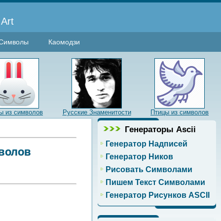
Art
Символы
Каомодзи
ы из символов
Русские Знаменитости
Птицы из символов
Генераторы Ascii
Генератор Надписей
мволов
Генератор Ников
Рисовать Символами
Пишем Текст Символами
Генератор Рисунков ASCII