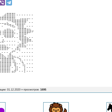
⡄⢀⣴⣿⣿⣿⡇⠄⠄⠄⠄⠄⠄⠄
⣿⣿⣿⣿⣿⣿⣇⣀⣠⣤⣤⡤⠄⠄
⣅⣀⣀⣌⠉⠻⢿⣿⣿⣿⡿⠁⠄⠄
⠄⠄⠉⠙⠻⢶⡌⢻⣿⣿⠁⠄⠄⠄
⣄⢀⣤⣶⣦⣄⠄⠘⣿⣿⣿⣶⣦⣀
⣿⢸⣿⣿⣿⣿⠆⠄⣿⣿⣿⠟⠋⠁
⡃⠄⠻⠿⠿⠟⠄⠄⣿⣿⣶⣄⠄⠄
⣇⣼⠄⠄⠄⠄⠄⢀⠙⣿⣿⡿⠿⠄
⣤⣤⣄⠄⠄⠄⠄⢠⣶⣿⣍⠄⠄⠄
⣿⣿⣿⡷⠂⠄⢠⣿⡍⠉⠉⠄⠄⠄
⣀⠄⠄⠄⣠⠞⠃⠄⠁⠄⠄⠄⠄⠄
⣿⣷⣄⢰⣿⣦⣄⣀⠄⠄⠄⠄⠄⠄
⢟⣿⣿⣿⣿⢻⡄⠈⢳⡀⠄⠄⠄⠄
⢸⣿⣿⣿⣿⠘⣷⠄⠄⢳⡀⠄⠄⠄
⣼⣿⣿⣿⡏⠄⢹⡆⠄⠈⡇⠄⠄⠄
⣻⣿⣿⣿⡇⣤⡾⠃⠄⠄⡇⠄⠄⠄
ации: 01.12.2020 »
просмотров
:
1695