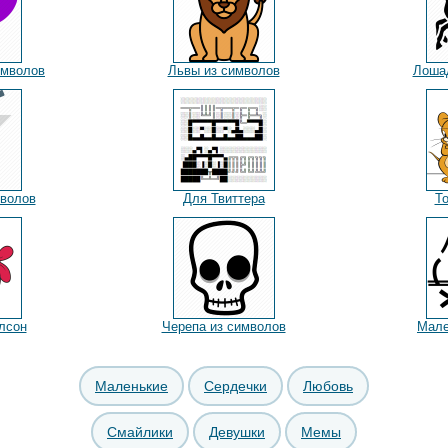
имволов
Львы из символов
Лоша
мволов
Для Твиттера
Т
лсон
Черепа из символов
Мале
Маленькие
Сердечки
Любовь
Смайлики
Девушки
Мемы