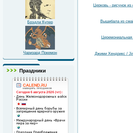
Церковь - рисунок из
Вышибала из сма
Брэдли Купер
Церемониальная
Чаризард Покемон
Джими Хендрикс / Jim
Праздники