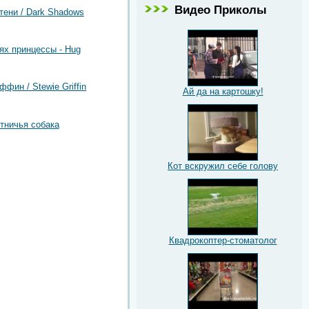
Видео Приколы
тени / Dark Shadows
ях принцессы - Hug
фин / Stewie Griffin
Ай да на картошку!
тничья собака
Кот вскружил себе голову
Квадрокоптер-стоматолог