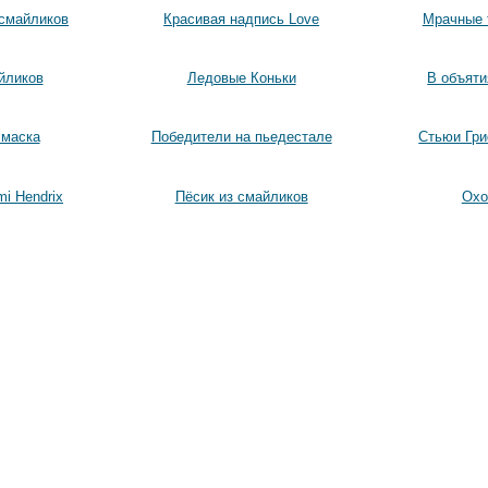
 смайликов
Красивая надпись Love
Мрачные 
йликов
Ледовые Коньки
В объяти
 маска
Победители на пьедестале
Стьюи Гриф
i Hendrix
Пёсик из смайликов
Охо