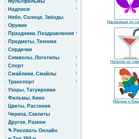
Мультфильмы
Надписи
Небо, Солнце, Звёзды
Насекомые из с
Оружие
Праздники, Поздравления
Предметы, Техника
Сердечки
Символы, Логотипы
Напитки из си
Спорт
Смайлики, Смайлы
Транспорт
Узоры, Татуировки
Фильмы, Кино
Малыш и Кар
Цветы, Растения
Черепа, Скелеты
Другое, Разное
✎ Рисовать Онлайн
ஜ Топ 250 ஜ