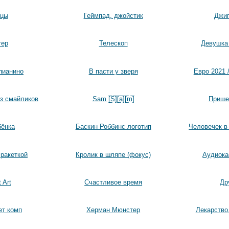
ицы
Геймпад, джойстик
Джип
тер
Телескоп
Девушка 
пианино
В пасти у зверя
Евро 2021 /
з смайликов
Sam [̲̅S̲̅][̲̅a̲̅][̲̅m̲̅]
Прише
бёнка
Баскин Роббинс логотип
Человечек в
ракеткой
Кролик в шляпе (фокус)
Аудиока
 Art
Счастливое время
Др
ет комп
Херман Мюнстер
Лекарство