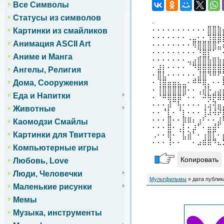
Все Символы
Статусы из символов
.
⠄⠄⠄⠄⠄⠄⠄⠄⠄⠄⠄⣿⣿⣷
Картинки из смайликов
⠄⠄⠄⠄⠄⠄⠄⢀⣀⠄⠄⢻⣿⣿
Анимация ASCII Art
⠄⠄⠄⠄⠄⠄⠄⠄⢿⣿⣿⣿⣿⣋
⠄⠄⠄⠄⠄⠄⠄⠄⠄⠹⣿⡟⠋⠉
Аниме и Манга
⠄⠄⠄⠄⠄⠄⠄⣀⣠⣾⣿⣧⣶⣦
⠄⣰⡆⠄⠄⠄⠄⠈⠻⣿⣿⣿⣿⣿
Ангелы, Религия
⠄⣿⣇⠄⠄⠄⠄⠄⠄⣸⣿⠻⠿⠟
⠄⢹⣿⣤⣤⣄⣀⠄⠾⠿⣿⡀⠄⠄
Дома, Сооружения
⠄⢸⣿⣿⣿⣿⣿⠄⠄⢀⣼⡧⢀⣠
Еда и Напитки
⠄⠘⠿⣿⣿⣿⠋⠄⠄⠈⠽⢷⡿⣿
⠄⠄⠄⣼⠉⢧⠄⠄⠄⠄⢠⣡⢽⣤
Животные
⠄⠄⠘⡇⠄⠘⡆⠄⠄⠄⢸⣸⢼⡽
⠄⠄⠄⣿⠄⠄⣷⣶⡄⢠⠎⠄⠄⣰
Каомодзи Смайлы
⠄⠄⠄⣿⠄⢀⡇⠄⣰⠋⠄⣤⣼⠏
⢀⠄⠄⣿⠄⠈⣇⣵⠃⠄⢠⣿⡏⠄
Картинки для Твиттера
⠄⠄⠄⢸⠄⠄⠉⠉⠄⣠⣾⣿⠻⣄
Компьютерные игры
Копировать
Любовь, Love
Люди, Человечки
Мультфильмы
» дата публик
Маленькие рисунки
Мемы
Музыка, инструменты