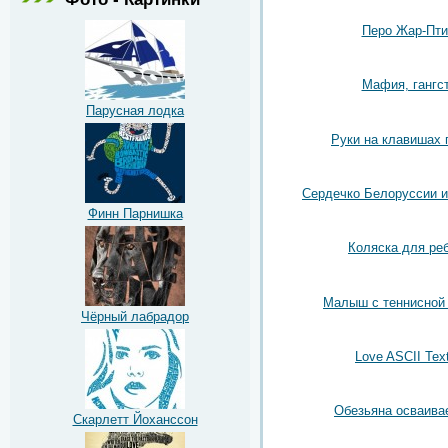
Перо Жар-Пт
Мафия, гангс
Парусная лодка
Руки на клавишах 
Сердечко Белоруссии и
Финн Парнишка
Коляска для ре
Малыш с теннисной 
Чёрный лабрадор
Love ASCII Text
Обезьяна осваива
Скарлетт Йоханссон