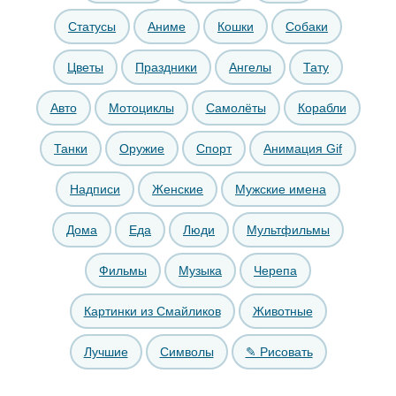
Статусы
Аниме
Кошки
Собаки
Цветы
Праздники
Ангелы
Тату
Авто
Мотоциклы
Самолёты
Корабли
Танки
Оружие
Спорт
Анимация Gif
Надписи
Женские
Мужские имена
Дома
Еда
Люди
Мультфильмы
Фильмы
Музыка
Черепа
Картинки из Смайликов
Животные
Лучшие
Символы
✎ Рисовать