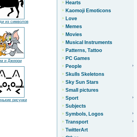
Hearts
Kaomoji Emoticons
Love
ди из символов
Memes
Movies
Musical Instruments
Patterns, Tattoo
PC Games
ом и Джерри
People
Skulls Skeletons
Sky Sun Stars
Small pictures
Sport
нькие рисунки
Subjects
Symbols, Logos
Transport
TwitterArt