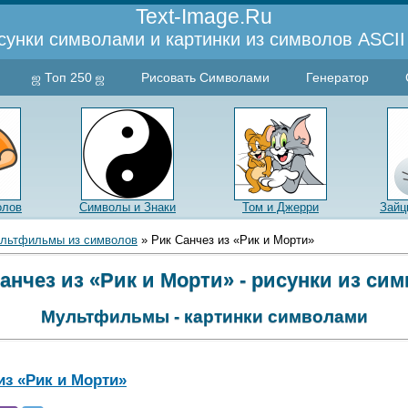
Text-Image.Ru
сунки символами и картинки из символов ASCII 
ஜ Топ 250 ஜ
Рисовать Символами
Генератор
олов
Символы и Знаки
Том и Джерри
Зайц
льтфильмы из символов
» Рик Санчез из «Рик и Морти»
анчез из «Рик и Морти» - рисунки из си
Мультфильмы - картинки символами
из «Рик и Морти»