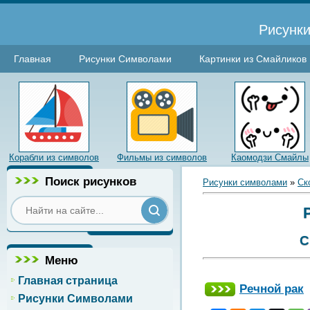
Рисунки
Главная
Рисунки Символами
Картинки из Смайликов
Корабли из символов
Фильмы из символов
Каомодзи Смайлы
Поиск рисунков
Рисунки символами
»
Ск
С
Меню
Главная страница
Речной рак
Рисунки Символами