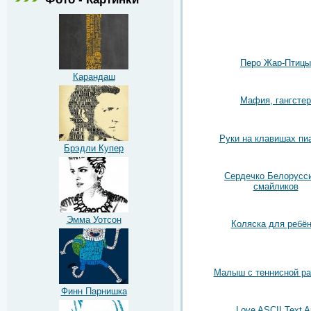
Перо Жар-Птицы
Карандаш
Мафия, гангстер
Руки на клавишах пи
Брэдли Купер
Сердечко Белорусси
смайликов
Эмма Уотсон
Коляска для ребён
Малыш с теннисной ра
Финн Парнишка
Love ASCII Text A