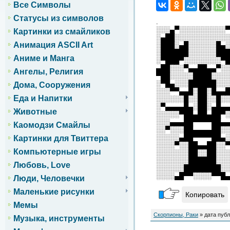
Все Символы
Статусы из символов
.
░░░▄▀░░░░░░░░░░▀
Картинки из смайликов
░▄██░░░░░░░░░░░░
Анимация ASCII Art
░███░▄█░░░░░░█▄░
░██████░░░░░░███
Аниме и Манга
░▀███▀░░░░░░░░▀█
▄██░░░▀▄▄██▄▄▀░░
Ангелы, Религия
▀██░░░░░████░░░░
░▀█▄░░░██████░░░
Дома, Сооружения
░░░▀▀▄▄█░██░█▄▄█
Еда и Напитки
░░░░░░█░░██░░█░░
░▀▄▄▄▄█▄░██░▄█▄▄
Животные
░░░░░▀██▄██▄██▀░
░░░▄▄▄██▀▀▀▀██▄▄
Каомодзи Смайлы
░░▀░░░██▄▄▄▄██░░
░░░░░▄██▀▀▀▀██▄░
Картинки для Твиттера
░░░░▀░░██▄▄██░░▀
Компьютерные игры
░░░░░░░██░░██░░░
░░░░░░░██████░░░
Любовь, Love
░░░░░░████████░░
░░░░▄█▀▀░░░░▀▀█▄
Люди, Человечки
Маленькие рисунки
Копировать
Мемы
Скорпионы, Раки
» дата публ
Музыка, инструменты