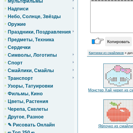
Мультфильмы
Надписи
Небо, Солнце, Звёзды
Оружие
Праздники, Поздравления
Предметы, Техника
Копировать
Сердечки
Картинки из смайликов
» дат
Символы, Логотипы
Спорт
Смайлики, Смайлы
Транспорт
Узоры, Татуировки
Монстер Хай череп из с
Фильмы, Кино
Цветы, Растения
Черепа, Скелеты
Другое, Разное
✎ Рисовать Онлайн
Яблочко из смайли
ஜ Топ 250 ஜ