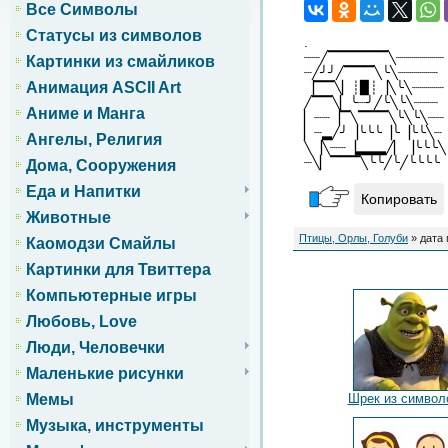
Все Символы
Статусы из символов
.
┈┈╱▔▔▔▔▔▔╲┈┈┈┈┈┈
Картинки из смайликов
┈╱╯╯╱▔▔▔╲╰╲┈┈┈┈┈
Анимация ASCII Art
▕▔▔╲▏┊▉┊▕╲╰╲┈┈┈┈
╱▔▔╲▏╰┈╯╱╰╲╰╲┈┈┈
Аниме и Манга
▏┈┈▕▔╲▔▔▔╲╰╲╰╲┈┈
▏┈▂╱╯▕╰╰╰▕╰▕╰╰╲┈
Ангелы, Религия
╲▕╲┈┈▕▂▂▂╱▏▕╰╰╰╲
┈╲▏▔▔▔╲╰╰╱╰╱╰╰╰╰
Дома, Сооружения
Еда и Напитки
Копировать
Животные
Птицы, Орлы, Голуби
» дата 
Каомодзи Смайлы
Картинки для Твиттера
Компьютерные игры
Любовь, Love
Люди, Человечки
Маленькие рисунки
Шрек из символ
Мемы
Музыка, инструменты