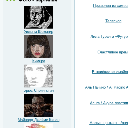
Пришелец из симво
Телескоп
Уильям Шекспир
Лила Туранга «Футу
Счастливое врем
Кимбра
Вышибала из смайл
Аль Пачино / Al Pacino A
Брюс Спрингстин
Acura / Акура логотип
Мэйнард Джеймс Кинан
Малыш прыгает - Ани