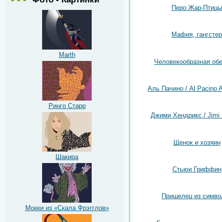
Перо Жар-Птицы
Мафия, гангстер
Marth
Человекообразная об
Аль Пачино / Al Pacino A
Ринго Старр
Джими Хендрикс / Jimi 
Щенок и хозяин
Шакира
Стьюи Гриффин
Пришелец из симво
Мокки из «Скала Фрэгглов»