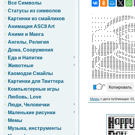
Все Символы
Статусы из символов
.
⠄⠄⠄⠄⠄⠄⠄⣠⣴⣶⣿⣿⡿⠶
Картинки из смайликов
⠄⠄⠄⠄⠄⣠⣾⡿⠟⠋⠁⠄⢀⣀
Анимация ASCII Art
⠄⠄⠄⠄⢰⠟⠁⠄⢀⣤⣶⣿⡿⠿
⠄⠔⠊⠁⠁⠄⠄⢾⡿⣟⡯⣖⠯⠽
Аниме и Манга
⡎⠄⠄⠄⠄⠄⠄⠄⢙⡷⠋⣴⡆⠄
⡇⠄⠄⠄⠄⣀⣀⡀⠄⣿⡓⠮⣅⣀
Ангелы, Религия
⣤⡀⢠⣾⣿⣿⣿⣿⣷⢻⣿⣿⣶⣶
⣿⡗⣼⣿⣿⣿⣿⡿⢋⡘⠿⣿⣿⣷
Дома, Сооружения
⣿⠱⢿⣿⣿⠿⢛⠰⣞⡛⠷⣬⣙⡛
Еда и Напитки
⢡⣾⣷⢠⣶⣿⣿⣷⣌⡛⠷⣦⣍⣛
⣿⡟⣡⣿⣿⣿⣿⣿⣿⣿⣷⣦⣭⣙
Животные
⠿⡐⢬⣛⡻⠿⢿⣿⣿⣿⣿⣿⣿⣿
⣾⣿⣷⣶⣭⣝⣒⣒⠶⠬⠭⠭⠭⠭
Каомодзи Смайлы
⣿⣿⣿⣿⣿⣿⣿⣿⣿⣿⣿⣿⣿⣿
Картинки для Твиттера
Копировать
Компьютерные игры
Любовь, Love
Мемы
» дата публикации: 01
Люди, Человечки
Маленькие рисунки
Мемы
Музыка, инструменты