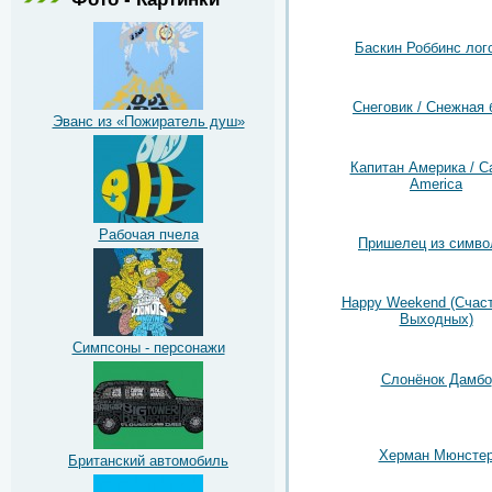
Баскин Роббинс лог
Снеговик / Снежная 
Эванс из «Пожиратель душ»
Капитан Америка / Ca
America
Рабочая пчела
Пришелец из симво
Happy Weekend (Счас
Выходных)
Симпсоны - персонажи
Слонёнок Дамбо
Херман Мюнсте
Британский автомобиль