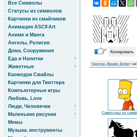
Все Символы
Статусы из символов
.
╲╲╲╲╭━╮╭━╮╱╱╱╱╱
Картинки из смайликов
╲╲╲╲┃┊┃┃┊┃╱╱╱╱
Анимация ASCII Art
╲╲╲╭╰╱╲╱╲╯╮╱╱╱
╲╲╲┃┊┊◒◒┊┊┃╱╱╱
Аниме и Манга
╲╲╲┃╰┫┊┊┣╯┃╱╱╱
╲╲╲┃┊╰◢◣╯┊┣╱╱╱
Ангелы, Религия
Дома, Сооружения
Копировать
Еда и Напитки
Грызуны, Мышки, Белки
» да
Животные
Каомодзи Смайлы
Картинки для Твиттера
Компьютерные игры
Любовь, Love
Люди, Человечки
Симпсоны из симв
Маленькие рисунки
Мемы
Музыка, инструменты