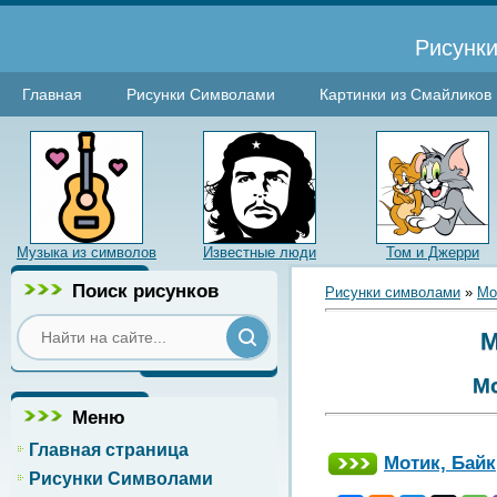
Рисунки
Главная
Рисунки Символами
Картинки из Смайликов
Музыка из символов
Известные люди
Том и Джерри
Поиск рисунков
Рисунки символами
»
Мо
М
Мо
Меню
Главная страница
Мотик, Байк
Рисунки Символами