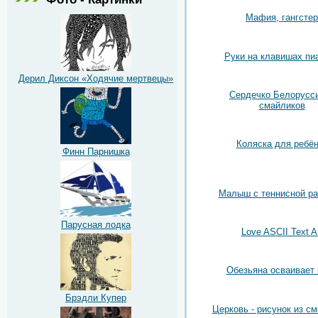
Мафия, гангстер
Руки на клавишах пи
Дерил Диксон «Ходячие мертвецы»
Сердечко Белорусси
смайликов
Коляска для ребён
Финн Парнишка
Малыш с теннисной ра
Парусная лодка
Love ASCII Text A
Обезьяна осваивает
Брэдли Купер
Церковь - рисунок из с