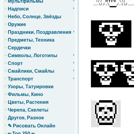
Мультфильмы
┈┈╰╯╯┈╲▂▂╱┈╰╰╯┈
Надписи
Небо, Солнце, Звёзды
.
████▀▀▀▀▀▀▀████
Оружие
███═▄██═██▄═███
███▄▀▀▀▄▀▀▀▄███
Праздники, Поздравления
█████▄═▄═▄█████
Предметы, Техника
█████▌▀═▀▐█████
██████▄▄▄██████
Сердечки
Символы, Логотипы
.
██▀▀▀▀▀▀▀███▀▀▀
Спорт
█═▄██═██▄═█═▐██
Смайлики, Смайлы
█▄▀▀▀▄▀▀▀▄█▄═▀▀
███▄═▄═▄█████▄═▄
Транспорт
███▌▀═▀▐█████▌▀═
████▄▄▄███████▄▄
Узоры, Татуировки
Фильмы, Кино
.
Цветы, Растения
░░▄▀▀▀▀▀▄░░
░▐░▄▄░▄▄░▌░
Черепа, Скелеты
░▐░▀░▄░▀░▌░
░░▌▄░▄░▄▐░░
Другое, Разное
░░▐░▀░▀░▌░░
░░░▀▀▀▀▀░░░
✎ Рисовать Онлайн
ஜ Топ 250 ஜ