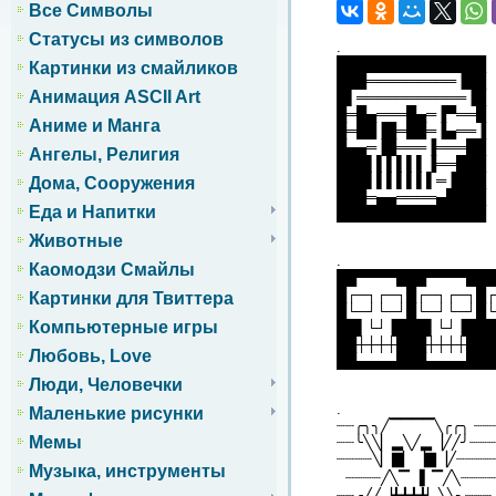
Все Символы
Статусы из символов
.
███████████████
Картинки из смайликов
███═════════▐██
Анимация ASCII Art
█▌═══════════▐█
█═█▄═══█▄═▐▀══█
Аниме и Манга
█═██▐█═██═▐▄══▐
█▄▄═▐█═══▐═══██
Ангелы, Религия
███▌▌▌▌▌▌▐══███
███▌▌▌▌▌▌▌═▐███
Дома, Сооружения
███═▄▄════▄████
Еда и Напитки
███████████████
Животные
.
Каомодзи Смайлы
██▀▀▀▀███▀▀▀▀██
█┌─┐┌─┐█┌─┐┌─┐█
Картинки для Твиттера
█└─┘└─┘█└─┘└─┘█
Компьютерные игры
██▌└┘▐███▌└┘▐██
██┼┼┼┼███┼┼┼┼██
Любовь, Love
██▄▄▄▄███▄▄▄▄███
Люди, Человечки
.
Маленькие рисунки
┈┈╭╮╮╱▔▔▔▔╲╭╭╮ ┈┈
Мемы
┈┈╰╲╲▏▂╲╱▂▕╱╱╯┈┈
┈┈┈┈╲▏▇▏▕▇▕╱┈┈┈┈
Музыка, инструменты
┈┈┈┈╱╲▔▕▍▔╱╲┈┈
┈┈╭╱╱▕╋╋╋╋▏╲╲╮┈┈┈