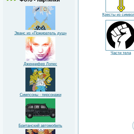
Кресты из симво
Эванс из «Пожиратель душ»
Части тела
Дженнифер Лопес
Симпсоны - персонажи
Британский автомобиль