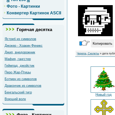
.
Фото - Картинки
████▀▀▀▀▀▀▀████
███═════════▐██
Конвертер Картинок ASCII
██▌▄▄═══▄▄═══▐█
██═█▐═══█▐═▐▀═█
██═█▀▐▐═▀█═══▄█
██▌════════▐███
Горячая десятка
███▌╬╬╬╬╬═▐████
███▄▄▄▄▄▄▄█████
Ястреб из символов
Копировать
Джокер - Хоакин Феникс
Джип, внедорожник
Черепа, Скелеты
» дата публ
Мафия, гангстер
Геймпад, джойстик
Перо Жар-Птицы
Бэтмен из символов
Дракончик из символов
Бенгальский тигр
Новый год
Воющий волк
Фото - Картинки