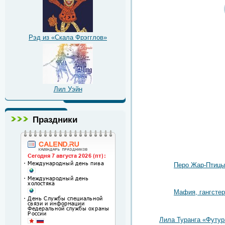
Рэд из «Скала Фрэгглов»
Лил Уэйн
Праздники
Перо Жар-Птицы
Мафия, гангстер
Лила Туранга «Футу