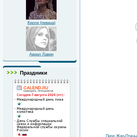
Керли (певица)
Аврил Лавин
Праздники
Перо Жар-Птицы