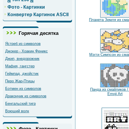
Фото - Картинки
Конвертер Картинок ASCII
Планета Земля из сма
Горячая десятка
Ястреб из символов
Джокер - Хоакин Феникс
Мэгги Симпсон из сма
Джип, внедорожник
Мафия, гангстер
Геймпад, джойстик
Перо Жар-Птицы
Бэтмен из символов
Панда из смайликов /
Emoji Art
Дракончик из символов
Бенгальский тигр
Воющий волк
Фото - Картинки