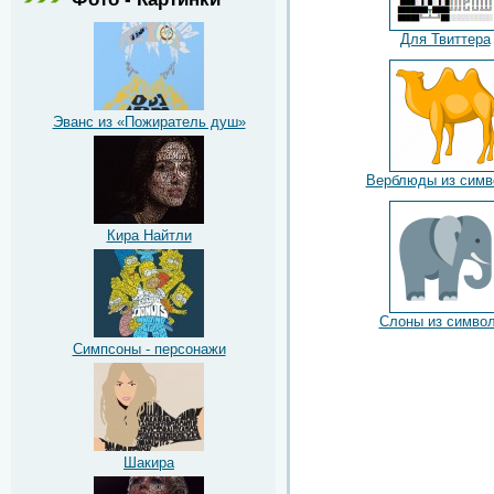
Для Твиттера
Эванс из «Пожиратель душ»
Верблюды из симв
Кира Найтли
Слоны из симво
Симпсоны - персонажи
Шакира