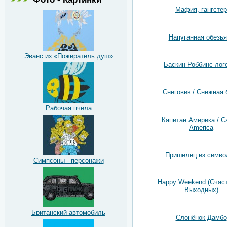
Мафия, гангстер
Напуганная обезья
Эванс из «Пожиратель душ»
Баскин Роббинс лог
Снеговик / Снежная 
Рабочая пчела
Капитан Америка / Ca
America
Пришелец из симво
Симпсоны - персонажи
Happy Weekend (Счас
Выходных)
Британский автомобиль
Слонёнок Дамбо