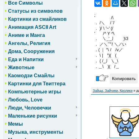
Все Символы
Статусы из символов
.
' /\
Картинки из смайликов
． /＼ / '/
Анимация ASCII Art
． )/ \ '~' (/
' /^ Y ^\
Аниме и Манга
． ㇏_'_丿 )\3
Ангелы, Религия
． ／＼乛/ ＼／い
．( ｜ °\ / /v／
Дома, Сооружения
． \ | °)( (
Еда и Напитки
． ( /_丿 ㇏_\
．＿\ )( /＿
Животные
Каомодзи Смайлы
Копировать
Картинки для Твиттера
Зайцы, Зайчики, Кролики
» д
Компьютерные игры
Любовь, Love
Люди, Человечки
Маленькие рисунки
Мемы
Музыка, инструменты