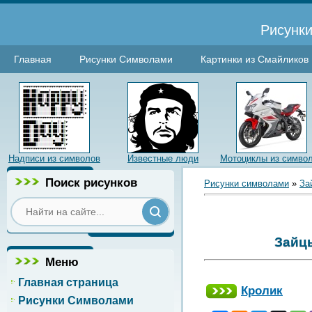
Рисунки
Главная
Рисунки Символами
Картинки из Смайликов
Надписи из символов
Известные люди
Мотоциклы из симво
Поиск рисунков
Рисунки символами
»
За
Зайцы
Меню
Главная страница
Кролик
Рисунки Символами