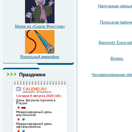
Напуганная обезья
Полосатая бабоч
Мокки из «Скала Фрэгглов»
Вертолёт Eurocopt
Вокальный микрофон
Вопрос
Праздники
Человекообразная об