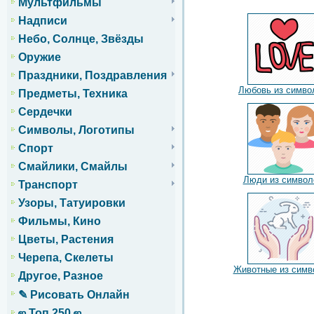
Мультфильмы
Надписи
Небо, Солнце, Звёзды
Оружие
Праздники, Поздравления
Любовь из симво
Предметы, Техника
Сердечки
Символы, Логотипы
Спорт
Смайлики, Смайлы
Люди из символ
Транспорт
Узоры, Татуировки
Фильмы, Кино
Цветы, Растения
Черепа, Скелеты
Животные из симв
Другое, Разное
✎ Рисовать Онлайн
ஜ Топ 250 ஜ