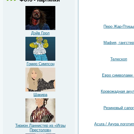
Перо Жар-Птицы
Дэйв Грол
Мафия, гангстер
Телескоп
Гомер Симпсон
Евро символами 
Кровожадная аку
Шакира
Резиновый сапог
Acura / Акура логотип
Тирион Ланнистер из «Игры
Престолов»