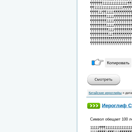
¶¶¶¶¶¶11111111111111¶
¶¶1111111111111111¶¶¶
¶¶¶¶11¶¶1111¶¶¶¶¶¶¶¶
¶¶¶¶¶¶¶¶1111¶¶¶¶¶¶¶¶
¶¶¶¶¶¶¶¶1111¶¶¶¶¶¶¶¶
¶¶¶¶¶¶¶¶1111¶¶¶¶¶¶¶¶
¶¶¶¶¶¶¶¶¶111¶¶¶¶¶¶¶¶¶
¶¶¶¶¶¶¶¶¶11¶¶¶¶¶¶¶¶¶¶
¶¶¶¶¶¶¶¶¶¶¶¶¶¶¶¶¶¶¶¶¶
¶¶¶¶¶¶¶¶¶¶¶¶¶¶¶¶¶¶¶¶
Копировать
Китайские иероглифы
» дата
Иероглиф Сч
Символ обещает 100 ле
11111¶¶¶111111111111111