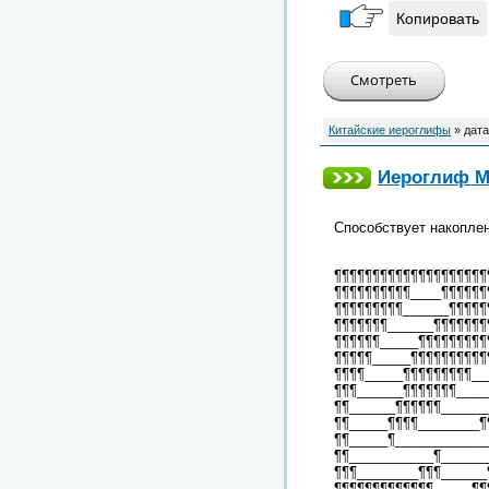
Копировать
Китайские иероглифы
» дата
Иероглиф М
Способствует накоплен
¶¶¶¶¶¶¶¶¶¶¶¶¶¶¶¶¶¶¶¶
¶¶¶¶¶¶¶¶¶¶____¶¶¶¶¶¶
¶¶¶¶¶¶¶¶¶______¶¶¶¶¶
¶¶¶¶¶¶¶______¶¶¶¶¶¶¶
¶¶¶¶¶¶_____¶¶¶¶¶¶¶¶¶
¶¶¶¶¶_____¶¶¶¶¶¶¶¶¶¶
¶¶¶¶_____¶¶¶¶¶¶¶¶¶__
¶¶¶______¶¶¶¶¶¶¶____
¶¶______¶¶¶¶¶¶______
¶¶_____¶¶¶¶________¶
¶¶_____¶____________
¶¶___________¶______
¶¶¶________¶¶¶______
¶¶¶¶¶¶¶¶¶¶¶¶¶_____¶¶