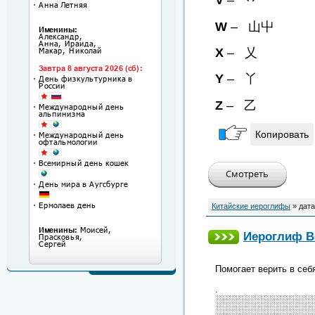
V
– 丷
W
– 山屮
X
– 乂
Y
– 丫
Z
– 乙
Копировать
Китайские иероглифы
» дата
Иероглиф В
Помогает верить в себ
.
░░░░░░░░░░░░░░░
░░░░░░░░░░░░░░░