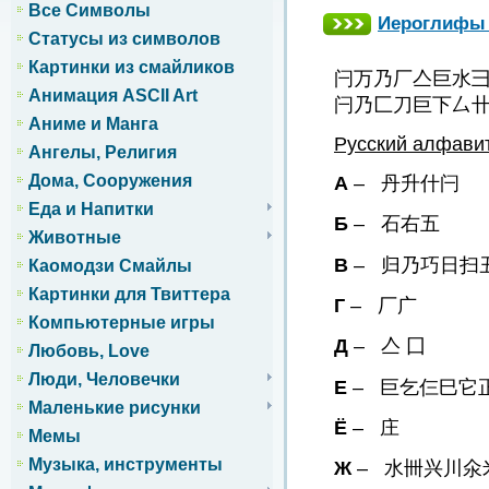
Все Символы
Иероглифы 
Статусы из символов
Картинки из смайликов
闩万乃厂亼巨水
Анимация ASCII Art
闩乃匚刀巨下厶
Аниме и Манга
Русский алфави
Ангелы, Религия
Дома, Сооружения
А
– 丹升什闩
Еда и Напитки
Б
– 石右五
Животные
В
– 归乃巧日扫
Каомодзи Смайлы
Картинки для Твиттера
Г
– 厂广
Компьютерные игры
Д
– 亼 囗
Любовь, Love
Люди, Человечки
Е
– 巨乞仨巳它
Маленькие рисунки
Ё
– 庄
Мемы
Музыка, инструменты
Ж
– 水卌兴川氽