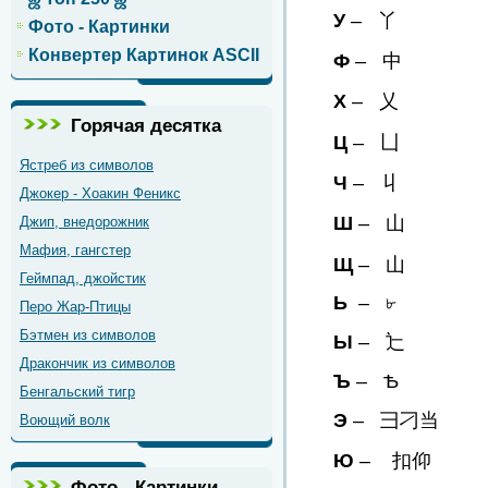
У
– 丫
Фото - Картинки
Конвертер Картинок ASCII
Ф
– 中
Х
– 乂
Горячая десятка
Ц
– 凵
Ястреб из символов
Ч
– 丩
Джокер - Хоакин Феникс
Ш
– 山
Джип, внедорожник
Мафия, гангстер
Щ
– 山
Геймпад, джойстик
Ь
– ৮
Перо Жар-Птицы
Бэтмен из символов
Ы
– 辷
Дракончик из символов
Ъ
– Ѣ
Бенгальский тигр
Э
– 彐刁当
Воющий волк
Ю
– 扣仰
Фото - Картинки