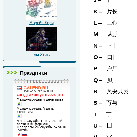
J
– 亅
K
– 片长
L
– 乚心
Мэрайя Кери
M
– 从册
N
– 卜丨
Том Уэйтс
O
– 口囗
P
– 户尸
Праздники
Q
– 贝
R
– 尺夬只艮
S
– 丂与
T
– 丁
U
– 凵