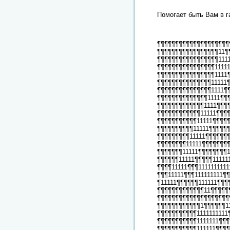
Помогает быть Вам в г
¶¶¶¶¶¶¶¶¶¶¶¶¶¶¶¶¶¶¶¶
¶¶¶¶¶¶¶¶¶¶¶¶¶¶¶¶¶11¶
¶¶¶¶¶¶¶¶¶¶¶¶¶¶¶¶¶111
¶¶¶¶¶¶¶¶¶¶¶¶¶¶¶¶1111
¶¶¶¶¶¶¶¶¶¶¶¶¶¶¶¶1111
¶¶¶¶¶¶¶¶¶¶¶¶¶¶¶11111
¶¶¶¶¶¶¶¶¶¶¶¶¶¶¶1111¶
¶¶¶¶¶¶¶¶¶¶¶¶¶¶1111¶¶
¶¶¶¶¶¶¶¶¶¶¶¶¶1111¶¶¶
¶¶¶¶¶¶¶¶¶¶¶¶11111¶¶¶¶
¶¶¶¶¶¶¶¶¶¶¶11111¶¶¶¶¶
¶¶¶¶¶¶¶¶¶¶11111¶¶¶¶¶¶
¶¶¶¶¶¶¶¶¶11111¶¶¶¶¶¶¶
¶¶¶¶¶¶¶¶11111¶¶¶¶¶¶¶¶
¶¶¶¶¶¶¶11111¶¶¶¶¶¶¶¶1
¶¶¶¶¶¶11111¶¶¶¶¶111111
¶¶¶¶11111¶¶¶1111111111
¶¶¶11111¶¶¶111111111¶
¶11111¶¶¶¶¶¶111111¶¶
¶¶¶¶¶¶¶¶¶¶¶¶¶11¶¶¶¶¶
¶¶¶¶¶¶¶¶¶¶¶¶¶¶¶¶¶¶¶¶
¶¶¶¶¶¶¶¶¶¶¶¶1¶¶¶¶¶¶1
¶¶¶¶¶¶¶¶¶¶¶1111111111
¶¶¶¶¶¶¶¶¶¶¶1111111¶¶
¶¶¶¶¶¶¶¶¶¶¶111111¶¶¶