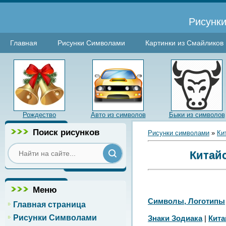
Рисунки
Главная
Рисунки Символами
Картинки из Смайликов
Рождество
Авто из символов
Быки из символов
Поиск рисунков
Рисунки символами
»
Ки
Китай
Меню
Символы, Логотипы
Главная страница
Рисунки Символами
Знаки Зодиака
|
Кита