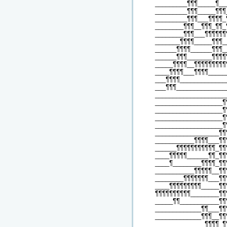
_________¶¶¶_____¶__
_________¶¶¶_____¶¶¶
_________¶¶¶___¶¶¶¶_
________¶¶¶__¶¶¶_¶¶_
________¶¶¶___¶¶¶¶¶¶
_______¶¶¶¶_____¶¶¶_
______¶¶¶¶______¶¶¶_
______¶¶¶_______¶¶¶¶
_____¶¶¶¶__¶¶¶¶¶¶¶¶¶
____¶¶¶¶___¶¶¶¶_____
___¶¶¶¶_____________
___¶¶¶______________
____________________
___________________¶
___________________¶
___________________¶
___________________¶
__________________¶¶
___________¶¶¶¶___¶¶
______¶¶¶¶¶¶¶¶¶¶¶_¶¶
____¶¶¶¶¶______¶¶_¶¶
____¶________¶¶¶¶_¶¶
___________¶¶¶¶¶__¶¶
________¶¶¶¶¶¶¶___¶¶
____¶¶¶¶¶¶¶¶¶_____¶¶
¶¶¶¶¶¶¶¶¶¶________¶¶
_____¶¶___________¶¶
_____________¶¶___¶¶
_____________¶¶¶__¶¶
______________¶¶¶¶_¶