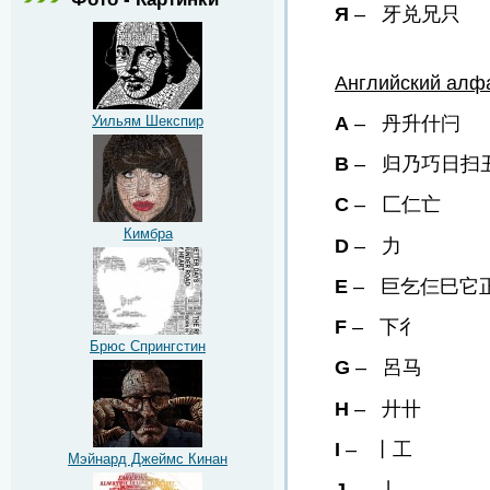
Я
– 牙兑兄只
Английский алф
A
– 丹升什闩
Уильям Шекспир
B
– 归乃巧日扫
C
– 匚仁亡
Кимбра
D
– 力
E
– 巨乞仨巳它
F
– 下彳
Брюс Спрингстин
G
– 呂马
H
– 廾卄
I
– 丨工
Мэйнард Джеймс Кинан