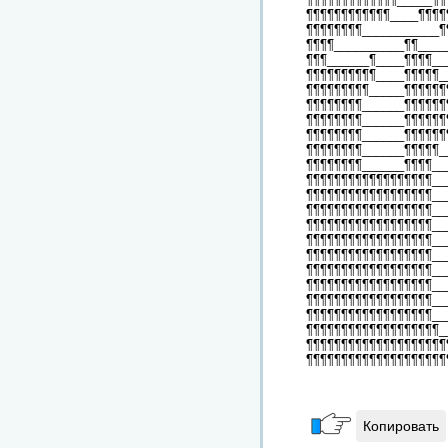
¶¶¶¶¶¶¶¶¶¶¶¶____¶¶¶¶
¶¶¶¶¶¶¶¶___________¶
¶¶¶¶__________¶¶____
¶¶¶______¶____¶¶¶¶__
¶¶¶¶¶¶¶¶¶¶____¶¶¶¶¶_
¶¶¶¶¶¶¶¶¶_____¶¶¶¶¶¶
¶¶¶¶¶¶¶¶______¶¶¶¶¶¶
¶¶¶¶¶¶¶¶______¶¶¶¶¶¶
¶¶¶¶¶¶¶¶______¶¶¶¶¶¶
¶¶¶¶¶¶¶¶______¶¶¶¶¶_
¶¶¶¶¶¶¶¶______¶¶¶¶__
¶¶¶¶¶¶¶¶¶¶¶¶¶¶¶¶¶¶__
¶¶¶¶¶¶¶¶¶¶¶¶¶¶¶¶¶¶__
¶¶¶¶¶¶¶¶¶¶¶¶¶¶¶¶¶¶__
¶¶¶¶¶¶¶¶¶¶¶¶¶¶¶¶¶¶__
¶¶¶¶¶¶¶¶¶¶¶¶¶¶¶¶¶¶__
¶¶¶¶¶¶¶¶¶¶¶¶¶¶¶¶¶¶__
¶¶¶¶¶¶¶¶¶¶¶¶¶¶¶¶¶¶__
¶¶¶¶¶¶¶¶¶¶¶¶¶¶¶¶¶¶__
¶¶¶¶¶¶¶¶¶¶¶¶¶¶¶¶¶¶__
¶¶¶¶¶¶¶¶¶¶¶¶¶¶¶¶¶¶__
¶¶¶¶¶¶¶¶¶¶¶¶¶¶¶¶¶¶¶_
¶¶¶¶¶¶¶¶¶¶¶¶¶¶¶¶¶¶¶¶
¶¶¶¶¶¶¶¶¶¶¶¶¶¶¶¶¶¶¶¶
Копировать