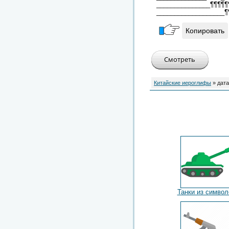
_______________¶¶¶¶¶
___________________¶
Копировать
Китайские иероглифы
» дата
Танки из символ