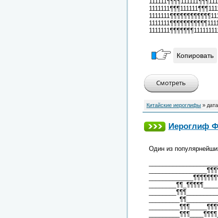
111111¶¶¶¶111111¶¶¶111
1111111¶¶¶111111¶¶¶111
1111111¶¶¶¶¶¶¶¶¶¶¶¶111
1111111¶¶¶¶¶¶¶¶¶¶¶1111
1111111¶¶¶¶¶¶¶11111111
Копировать
Китайские иероглифы
» дата
Иероглиф Ф
Один из популярнейши
____________________
_________________¶¶¶
_____________¶¶¶¶¶¶¶
________¶¶_¶¶¶¶¶____
________¶¶¶_________
_________¶¶_________
_________¶¶¶_____¶¶¶
_________¶¶¶____¶¶¶¶