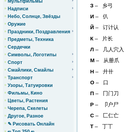
Мультфильмы
З
– 乡弓
Надписи
И
– 仈
Небо, Солнце, Звёзды
Оружие
Й
– 订计认
Праздники, Поздравления
К
– 片长
Предметы, Техника
Сердечки
Л
– 几人穴入
Символы, Логотипы
М
– 从册爪
Спорт
Смайлики, Смайлы
Н
– 廾卄
Транспорт
О
– 口
Узоры, Татуировки
П
– 冂门刀
Фильмы, Кино
Цветы, Растения
Р
– 卩户尸
Черепа, Скелеты
С
– 匚仁亡
Другое, Разное
✎ Рисовать Онлайн
Т
– 丁丅
ஜ Топ 250 ஜ