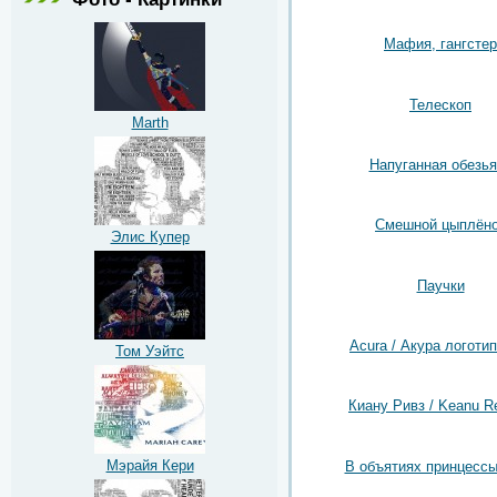
Мафия, гангстер
Телескоп
Marth
Напуганная обезья
Смешной цыплён
Элис Купер
Паучки
Acura / Акура логотип
Том Уэйтс
Киану Ривз / Keanu R
Мэрайя Кери
В объятиях принцессы