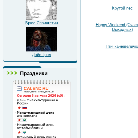
Крутой пёс
Брюс Спрингстин
Happy Weekend (Счас
Выходных)
Птичка-невеличк
Дэйв Грол
Праздники