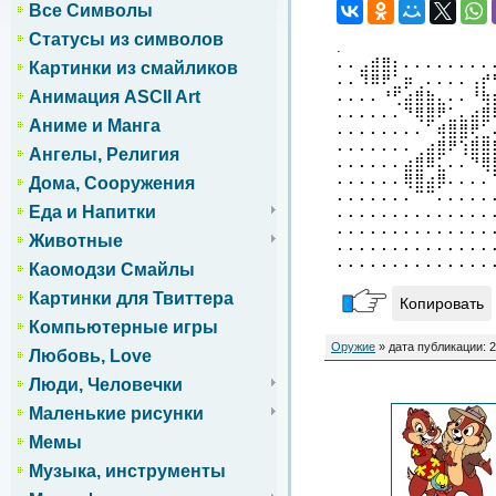
Все Символы
Статусы из символов
.
⠄⠄⣠⣾⣿⡆⠄⠄⠄⠄⠄⠄⠄⠄
Картинки из смайликов
⠄⠄⠹⠿⠟⣁⡶⢀⠄⠄⠄⠄⢠⡞
Анимация ASCII Art
⠄⠄⠄⠄⠘⢋⣴⣿⣷⣄⠄⠄⠘⢷
⠄⠄⠄⠄⠄⠄⠙⢿⣿⠟⣁⣄⣴⣿
Аниме и Манга
⠄⠄⠄⠄⠄⠄⠄⠄⠁⢾⣿⣿⢟⣁
⠄⠄⠄⠄⠄⠄⠄⢀⣴⣿⠟⢱⣿⣿
Ангелы, Религия
⠄⠄⠄⠄⠄⠄⣴⣿⠿⣅⠄⠄⠙⢿
⠄⠄⠄⠄⠄⠄⢿⣿⣴⡿⠄⠄⠄⠄
Дома, Сооружения
⠄⠄⠄⠄⠄⠄⠄⠉⠉⠄⠄⠄⠄⠄
Еда и Напитки
⠄⠄⠄⠄⠄⠄⠄⠄⠄⠄⠄⠄⠄⠄
⠄⠄⠄⠄⠄⠄⠄⠄⠄⠄⠄⠄⠄⠄
Животные
⠄⠄⠄⠄⠄⠄⠄⠄⠄⠄⠄⠄⠄⠄
⠄⠄⠄⠄⠄⠄⠄⠄⠄⠄⠄⠄⠄⠄
Каомодзи Смайлы
Картинки для Твиттера
Копировать
Компьютерные игры
Оружие
» дата публикации: 2
Любовь, Love
Люди, Человечки
Маленькие рисунки
Мемы
Музыка, инструменты