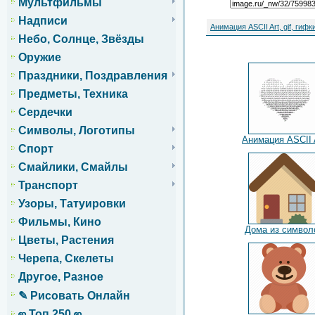
Мультфильмы
Надписи
Анимация ASCII Art, gif, гифк
Небо, Солнце, Звёзды
Оружие
Праздники, Поздравления
Предметы, Техника
Сердечки
Символы, Логотипы
Анимация ASCII 
Спорт
Смайлики, Смайлы
Транспорт
Узоры, Татуировки
Фильмы, Кино
Дома из символ
Цветы, Растения
Черепа, Скелеты
Другое, Разное
✎ Рисовать Онлайн
ஜ Топ 250 ஜ