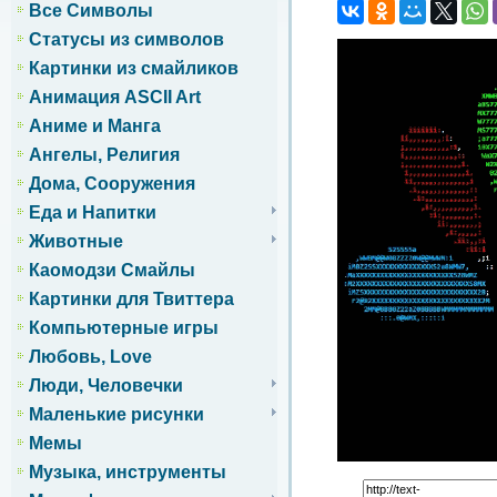
Все Символы
Статусы из символов
Картинки из смайликов
Анимация ASCII Art
Аниме и Манга
Ангелы, Религия
Дома, Сооружения
Еда и Напитки
Животные
Каомодзи Смайлы
Картинки для Твиттера
Компьютерные игры
Любовь, Love
Люди, Человечки
Маленькие рисунки
Мемы
Музыка, инструменты