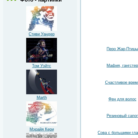
Стиви Уандер
Перо Жар-Птицы
Мафия, гангстер
Том Уэйтс
Счастливое врем
Marth
Фен для волос
Резиновый сапог
Мэрайя Кери
Сова с большими гл