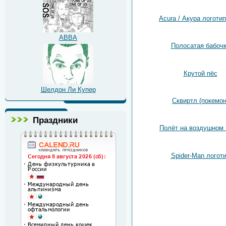
Acura / Акура логотип
ABBA
Полосатая бабоч
Крутой пёс
Шелдон Ли Купер
Сквиртл (покемон
Праздники
Полёт на воздушном
Spider-Man логот