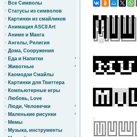
Все Символы
Статусы из символов
.
██░██╗█╗█╗█╗█╗█╗
Картинки из смайликов
█║█░█║█║█║█║█║█║
Анимация ASCII Art
█╚█╔█║█║█║█║█║█║
█╔█╔█║█║█║█║█║█║
Аниме и Манга
█║╚╝█║███║█████║
╚╝░░╚╝╚══╝╚════╝
Ангелы, Религия
Дома, Сооружения
.
Еда и Напитки
████████████████
█▄─▀█▀─▄█▄─██─▄█
Животные
██─█▄█─███─██─██
▀▄▄▄▀▄▄▄▀▀▄▄▄▄▀▀
Каомодзи Смайлы
Картинки для Твиттера
.
█▀▀█▀▀█░░░░░░█▀█
Компьютерные игры
█░▄░▄░█░█░░█░█░█
Любовь, Love
█░█░█░█░█░░█░█░█
█▄█▄█▄█░▀▄▄▀░█▄▄
Люди, Человечки
Маленькие рисунки
.
╔═╦═╗╔╗╔╗╔╗╔╗╔╗╔
Мемы
║║║║║║║║║║║║║║║║
Музыка, инструменты
║║║║║║╚╝║║╚╝╚╝║║
╚╩═╩╝╚══╝╚════╝╚