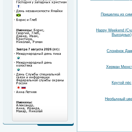
Пришелец из сим
Happy Weekend (Сч
Выходных)
Слонёнок Да
Херман Мюнс
Крутой пёс
Необычный цве