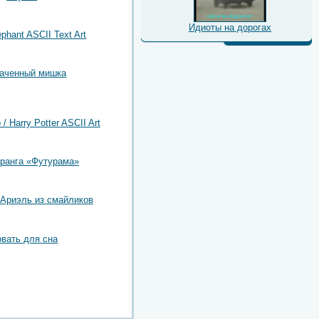
Идиоты на дорогах
ephant ASCII Text Art
аченный мишка
/ Harry Potter ASCII Art
ранга «Футурама»
Ариэль из смайликов
овать для сна