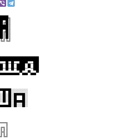
███╗
█╔█║
███║
█╔█║
█║█║
╚╝╚╝
██████████████
▄─█─█─▄██▀▄─██
█─█─█─███─▀─██
▄▄▄▄▄▄▄▀▄▄▀▄▄▀
▀█▀█░░░░░░
░█░█░█▀▀█░
░█░█░█▄▄█░
▄▄▄█░█░░█░
══╗
╔╗║
╠╣║
╝╚╝