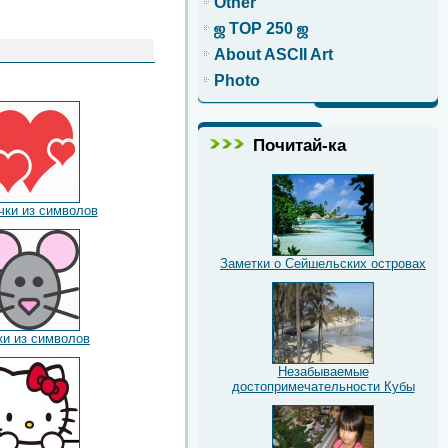
Other
ஜ TOP 250 ஜ
About ASCII Art
Photo
Почитай-ка
чки из символов
Заметки о Сейшельских островах
и из символов
Незабываемые
достопримечательности Кубы