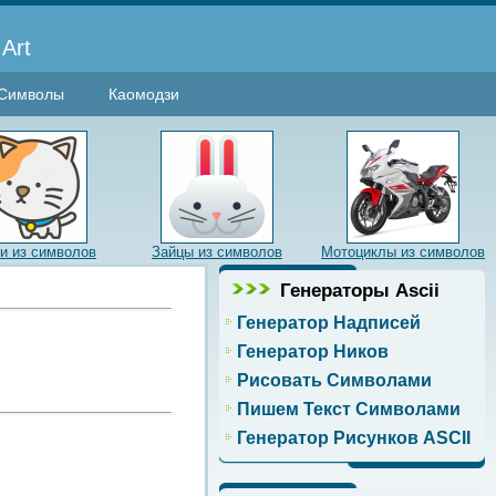
Art
Символы
Каомодзи
и из символов
Зайцы из символов
Мотоциклы из символов
Генераторы Ascii
Генератор Надписей
Генератор Ников
Рисовать Символами
Пишем Текст Символами
Генератор Рисунков ASCII