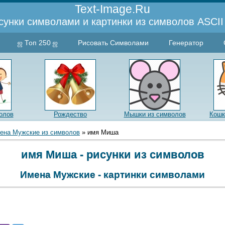
Text-Image.Ru
сунки символами и картинки из символов ASCII 
ஜ Топ 250 ஜ
Рисовать Символами
Генератор
олов
Рождество
Мышки из символов
Кошк
ена Мужские из символов
» имя Миша
имя Миша - рисунки из символов
Имена Мужские - картинки символами