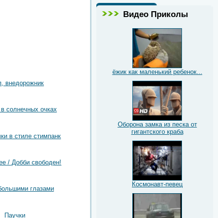
Видео Приколы
ёжик как маленький ребенок...
, внедорожник
в солнечных очках
Оборона замка из песка от
гигантского краба
чки в стиле стимпанк
ree / Добби свободен!
Космонавт-певец
большими глазами
Паучки