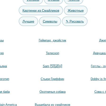
Картинки из Смайликов
Животные
Лучшие
Символы
✎ Рисовать
ицы
Геймпад, джойстик
Джип
тер
Телескоп
Девушка 
зьяна
Sam [̲̅S̲̅][̲̅a̲̅][̲̅m̲̅]
Гогглы - о
оготип
Стьюи Гриффин
Dobby is f
ая баба
Охотничья собака
Сова с 
ain America
Вышибала из смайликов