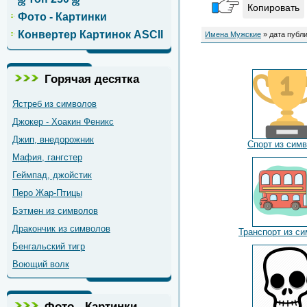
Копировать
Фото - Картинки
Конвертер Картинок ASCII
Имена Мужские
» дата публи
Горячая десятка
Ястреб из символов
Джокер - Хоакин Феникс
Джип, внедорожник
Спорт из сим
Мафия, гангстер
Геймпад, джойстик
Перо Жар-Птицы
Бэтмен из символов
Дракончик из символов
Транспорт из с
Бенгальский тигр
Воющий волк
Фото - Картинки