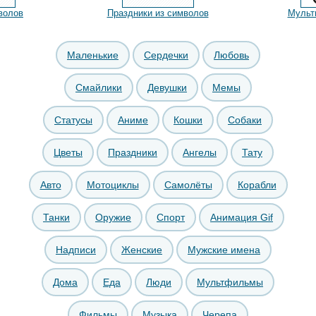
волов
Праздники из символов
Мульт
Маленькие
Сердечки
Любовь
Смайлики
Девушки
Мемы
Статусы
Аниме
Кошки
Собаки
Цветы
Праздники
Ангелы
Тату
Авто
Мотоциклы
Самолёты
Корабли
Танки
Оружие
Спорт
Анимация Gif
Надписи
Женские
Мужские имена
Дома
Еда
Люди
Мультфильмы
Фильмы
Музыка
Черепа