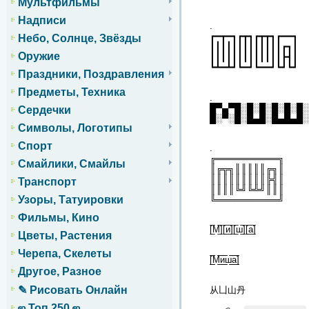
Мультфильмы
Надписи
.
┏━┳━┓┏┳┓┏┳┳┓┏━━┓
Небо, Солнце, Звёзды
┃┃┃┃┃┃┃┃┃┃┃┃┃┏┓┃
Оружие
┃┃┃┃┃┃┃┃┃┃┃┃┃┣┫┃
┗┻━┻┛┗━┛┗━━┛┗┛┗┛
Праздники, Поздравления
Предметы, Техника
.
█▀▄▀█░█░█░█░█░█░
Сердечки
█░▀░█░█▄█░█▄█▄█░
Символы, Логотипы
Спорт
.
╔══════════╗
Смайлики, Смайлы
║╔╦╗║║║║║╔╗║
║║║║║║║║║╠╣║
Транспорт
║║║║╚╝╚╩╝║║║
Узоры, Татуировки
╚══════════╝
Фильмы, Кино
[̲̅М̲̅][̲̅и̲̅][̲̅ш̲̅][̲̅а̲̅]
Цветы, Растения
Черепа, Скелеты
[̲̲̅̅М̲̲̅̅и̲̲̅̅ш̲̲̅̅а̲̲̅̅]
Другое, Разное
✎ Рисовать Онлайн
从凵山丹
ஜ Топ 250 ஜ