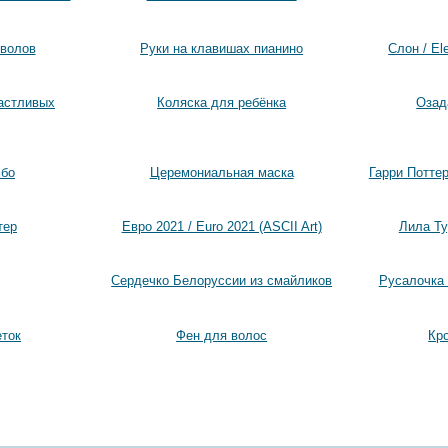
волов
Руки на клавишах пианино
Слон / El
астливых
Коляска для ребёнка
Озад
мбо
Церемониальная маска
Гарри Поттер 
тер
Евро 2021 / Euro 2021 (ASCII Art)
Лила Ту
Сердечко Белоруссии из смайликов
Русалочка 
ток
Фен для волос
Кр