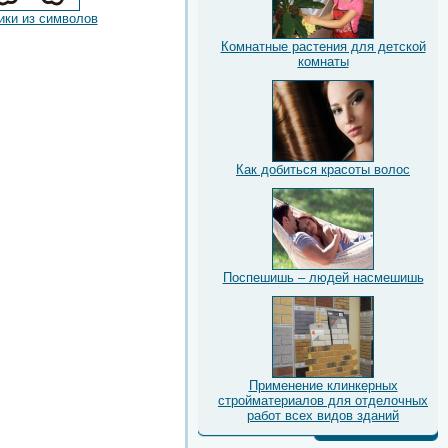
ики из символов
Комнатные растения для детской
комнаты
Как добиться красоты волос
Поспешишь – людей насмешишь
Применение клинкерных
стройматериалов для отделочных
работ всех видов зданий