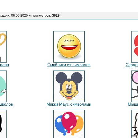
кации: 06.05.2020 »
просмотров
:
3629
волов
Смайлики из символов
Серде
имволов
Микки Маус символами
Мышк