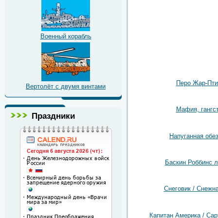
Военный корабль
Перо Жар-Пт
Вертолёт с двумя винтами
Мафия, гангс
Праздники
Напуганная обе
Баскин Роббинс л
Снеговик / Снежн
Капитан Америка / Capt