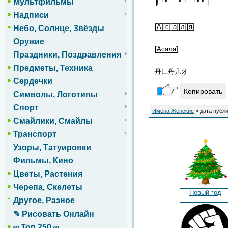
Мультфильмы
╚══════════╝
Надписи
[̲̅А̲̅][̲̅с̲̅][̲̅а̲̅][̲̅л̲̅][̲̅я̲̅]
Небо, Солнце, Звёзды
Оружие
[̲̲̅̅А̲̲̅̅с̲̲̅̅а̲̲̅̅л̲̲̅̅я̲̲̅̅]
Праздники, Поздравления
Предметы, Техника
丹匚丹几牙
Сердечки
Копировать
Символы, Логотипы
Спорт
Имена Женские
» дата публи
Смайлики, Смайлы
Транспорт
Узоры, Татуировки
Фильмы, Кино
Цветы, Растения
Черепа, Скелеты
Новый год
Другое, Разное
✎ Рисовать Онлайн
ஜ Топ 250 ஜ