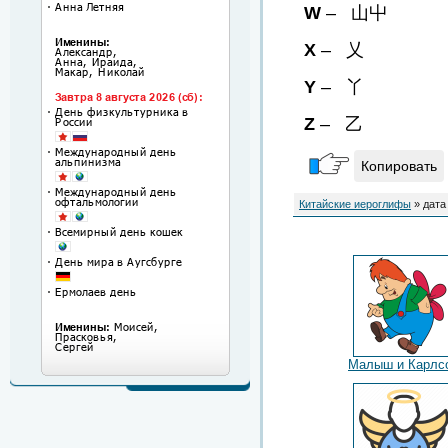
W
– 山屮
X
– 乂
Y
– 丫
Z
– 乙
Копировать
Китайские иероглифы
» дата
Малыш и Карлс