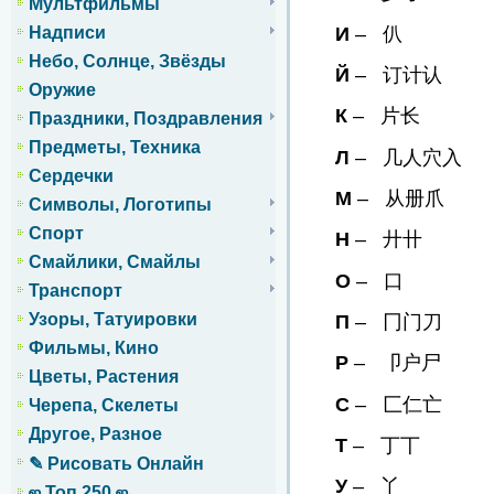
Мультфильмы
И
– 仈
Надписи
Небо, Солнце, Звёзды
Й
– 订计认
Оружие
К
– 片长
Праздники, Поздравления
Предметы, Техника
Л
– 几人穴入
Сердечки
М
– 从册爪
Символы, Логотипы
Спорт
Н
– 廾卄
Смайлики, Смайлы
О
– 口
Транспорт
Узоры, Татуировки
П
– 冂门刀
Фильмы, Кино
Р
– 卩户尸
Цветы, Растения
С
– 匚仁亡
Черепа, Скелеты
Другое, Разное
Т
– 丁丅
✎ Рисовать Онлайн
У
– 丫
ஜ Топ 250 ஜ