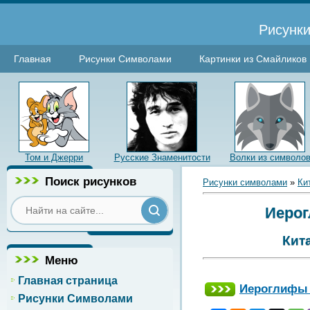
Рисунки
Главная
Рисунки Символами
Картинки из Смайликов
Том и Джерри
Русские Знаменитости
Волки из символо
Поиск рисунков
Рисунки символами
»
Ки
Иерог
Кит
Меню
Главная страница
Иероглифы 
Рисунки Символами