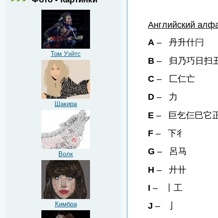
Английский алф
A
– 丹升什闩
Том Уэйтс
B
– 归乃巧日扫
C
– 匚仁亡
D
– 力
Шакира
E
– 巨乞仨巳它
F
– 下彳
G
– 呂马
Волк
H
– 廾卄
I
– 丨工
Кимбра
J
– 亅