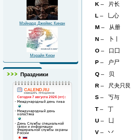
K
– 片长
L
– 乚心
Мэйнард Джеймс Кинан
M
– 从册
N
– 卜丨
O
– 口囗
Мэрайя Кери
P
– 户尸
Q
– 贝
Праздники
R
– 尺夬只艮
S
– 丂与
T
– 丁
U
– 凵
V
– 丷