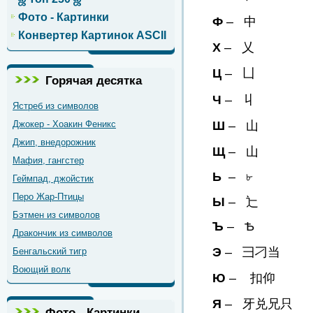
Фото - Картинки
Ф
– 中
Конвертер Картинок ASCII
Х
– 乂
Ц
– 凵
Горячая десятка
Ч
– 丩
Ястреб из символов
Джокер - Хоакин Феникс
Ш
– 山
Джип, внедорожник
Щ
– 山
Мафия, гангстер
Ь
– ৮
Геймпад, джойстик
Перо Жар-Птицы
Ы
– 辷
Бэтмен из символов
Ъ
– Ѣ
Дракончик из символов
Э
– 彐刁当
Бенгальский тигр
Воющий волк
Ю
– 扣仰
Я
– 牙兑兄只
Фото - Картинки