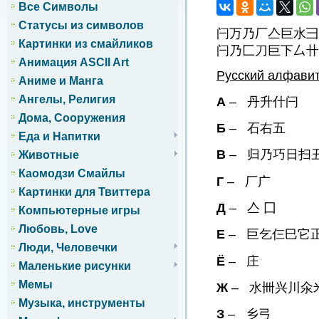
Все Символы
Статусы из символов
闩万乃厂亼巨水彐
Картинки из смайликов
闩乃匚刀巨下厶卄
Анимация ASCII Art
Русский алфави
Аниме и Манга
Ангелы, Религия
А
– 丹升什闩
Дома, Сооружения
Б
– 石右五
Еда и Напитки
В
– 归乃巧日扫
Животные
Каомодзи Смайлы
Г
– 厂广
Картинки для Твиттера
Д
– 亼 囗
Компьютерные игры
Любовь, Love
Е
– 巨乞仨巳它
Люди, Человечки
Ё
– 庄
Маленькие рисунки
Мемы
Ж
– 水卌兴川氽
Музыка, инструменты
З
– 乡弓