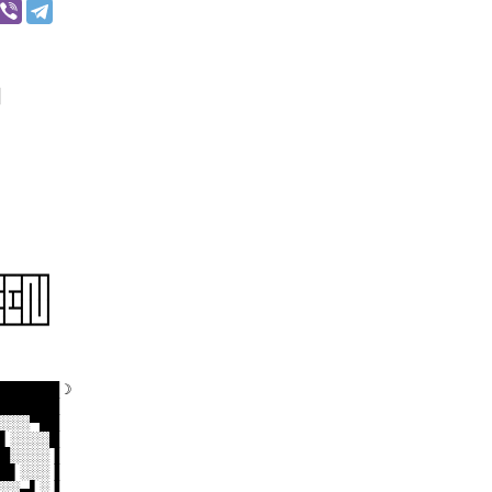
┳━┳━┳┓
┫┳┫┃┃┃
┫┻┫┃┃┃
┻━┻┻━┛
███████☽
██████
░░░▀██
▌░░░░█
█░░░░▐
█▌░░░▐
░░▄▌░▐