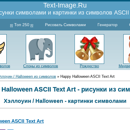
Text-Image.Ru
сунки символами и картинки из символов ASCII 
ஜ Топ 250 ஜ
Рисовать Символами
Генератор
волов
Слоны из символов
Рождество
Медве
ллоуин / Halloween из символов
» Happy Halloween ASCII Text Art
 Halloween ASCII Text Art - рисунки из си
Хэллоуин / Halloween - картинки символами
een ASCII Text Art