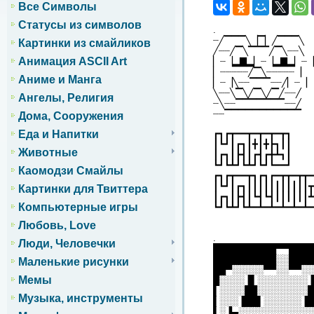
Все Символы
Статусы из символов
.
┈╱▔▔▔╲▕▔▏╱▔▔▔╲
Картинки из смайликов
╱┈┈╱▔╲▔▔▔╱▔╲┈┈╲
Анимация ASCII Art
▏┈▕▂▇▂▏┈▕▂▇▂▏┈▕
▏┈┈┈┈┈╱▔╲┈┈┈┈┈▕
Аниме и Манга
▏┈▕╲┈┈▔▔▔┈┈╱▏┈▕
╲┈┈╲▔╲╱▔╲╱▔╱┈┈╱
Ангелы, Религия
┈╲┈┈▔▔▔▔▔▔▔┈┈╱
┈┈▔▔▔▔▔▔▔▔▔▔▔
Дома, Сооружения
Еда и Напитки
┏┓┏┳━━┳━┳━┳━┳┓
┃┗┛┃┏┓┃╋┃╋┣┓┃┃
Животные
┃┏┓┃┣┫┃┏┫┏╋┻┓┃
┗┛┗┻┛┗┻┛┗┛┗━━┛
Каомодзи Смайлы
┏┓┏┳━━┳┓┏┓┏━┳┳━┳┳━
┃┗┛┃┏┓┃┃┃┃┃┃┃┃┃┃┃┳
Картинки для Твиттера
┃┏┓┃┣┫┃┗┫┗┫┃┃┃┃┃┃┻
Компьютерные игры
┗┛┗┻┛┗┻━┻━┻━┻━┻━┻━
Любовь, Love
.
Люди, Человечки
██████████▀▀███
██████████░░████
Маленькие рисунки
██▀░░░░░▀▀░░▀▀░░
Мемы
█░░░░▐▌░░░░░░░░▐
▌░░░░██░░░░░░░░█
Музыка, инструменты
▌░░░▐██▌░░░░░░▐█
▌░▐▄░░░░░░░░░░░░