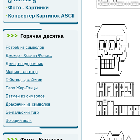
║░░░░░░░░░░░░░░░
Фото - Картинки
╚═══════════════
Конвертер Картинок ASCII
.
┈┈╱▔▔▔▔▔▔▔╲
┈╱┈┈┈┈┈┈┈┈┈╲
Горячая десятка
┈▏┈┈┈┈┈┈╭┈┈▕
▕╭━╮╮╭━╮┣╯┈▕
▕┃▕▋┊┃▕▋╰╮┈┈▏
Ястреб из символов
▕╰━╭╮╰━╯┈╰┈╮▏
▕▂╮┗┛┈╭┳┳┳╯▕
Джокер - Хоакин Феникс
┈▕┳┳┳┳┳┫╰┃▂╱
Джип, внедорожник
┈▕╋╋╋╋┫┃▕╯
┈▕┻┻┻┻┻╯▕
Мафия, гангстер
┈▕▂▂▂▂▂▂╱
Геймпад, джойстик
╔╗╔╦══╦═╦═╦═╦╗
║╚╝║╔╗║╬║╬╠╗║║
Перо Жар-Птицы
║╔╗║╠╣║╔╣╔╬╩╗║
Бэтмен из символов
╚╝╚╩╝╚╩╝╚╝╚══╝
╔╦╗░╔╦╗
Дракончик из символов
║╩╠═╣║╠═╦╦╦╦═╦═╦
║╦║╬║║║╬║║║║╩╣╩╣
Бенгальский тигр
╚╩╩╩╩╩╩═╩══╩═╩═╩
Воющий волк
.
┈┈┈┈┈╱╲▂▂╱╲
┈┈╱╲▕╭┈╮╭┈╮▏╱╲
Фото - Картинки