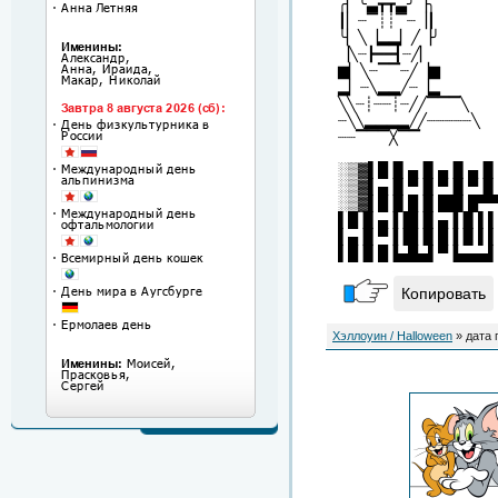
╭▏╰▃┳┳▃╯▕╮
┃▏┈▔┊┊▔┈▕┃
╰▏╲▕▂▂▏╱▕╯
▕╲┈┣━━┫┈╱▏
▆▏╲┈▔▔┈╱▕▆
▂▏┈╲▂▂╱┈▕▂
╲╲┈┊┈┈┊┈╱╱▔▔▔╲
┈╲╲▂▂▂▂╱╱┈┈┈┈┈╲
┈┈▔▔▔╳▔▔
░▒▓▌█▐▌▄▐▌▄▐▌▄▐▌
░▒▓▌▄▐▌▀▐▌▀▐▌▀▐▌
░▒▓▌█▐▌█▐▌██▌█▀▀
▌█▐▌▄▐▐█▐▌▄▐▐▌▌▌
▌▄▐▌▀▐▐█▐▌█▐▐▌▌▌
▌█▐▌█▐▄█▄▌▀▐▄▄▄▌
Копировать
Хэллоуин / Halloween
» дата 