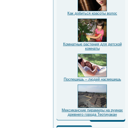
Как добиться красоты волос
Комнатные растения для детской
комнаты
Поспешишь – людей насмешишь
Мексиканские пирамиды на руинах
древнего города Теотиуакан