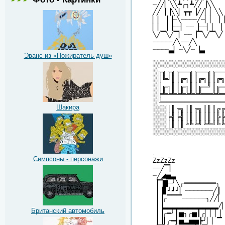
┈╱╱▏╲╲┻╭╮┻╱╱▕╲╲
╱╱▕▕╲╲▏┳┳▕╱╱▏▏╲╲
▏▏▕▕┈╲┈┈┈┈╱┈▏▏▕▕
▏▏▕▕┈┈▏┈┈▕┈┈▏▏▕
╲╱▔╲╱▔▏┈┈▕▔╲╱▔╲╱
┈┈┈┈┈╱╲┈┈╱╲
┈┈┈┈▃▏┈╲╱┈▕▃
Эванс из «Пожиратель душ»
░░░░░░░░░░░░░░░░
░╔╗╔╗╔══╗╔══╗╔══
░║╚╝║║╔╗║║╔╗║║╔╗
░║╔╗║║╔╗║║╔═╝║╔═
░╠╩╩╩╩╩╩╩╩╩══╩╩═
░╚══════════════
Шакира
░░░║║╔╗║║╔╗║║║╔╔
░░░╠╣╠╣║║║║║║║╠╠
░░░║║║║╚╚╚╝╚╩╝╚╚
░░░░░░░░░░░░░░░░
.
Симпсоны - персонажи
ZzZzZz
┈┈╱▔▏
┈╱◢▅▃
▕▔▇┈╯╲╭━━━━━━━━╮
▕▕▋╯┛╯▏┈┈┈┈┈┈┈╱┃
▕▕╭▔▔▔┈┈┈┈┈┈╮╱╱▏
▕▕▂▂▂▂▂▂▂▂▂▂▂╱
Британский автомобиль
▕▕╭━╯┃▅╮╭▅┃╭▏▏▏▏
▕▕┃╭━┫▅▂▅▅┣╯▏▏▔