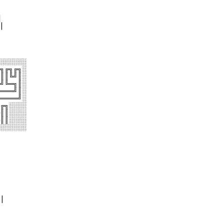
▕
░░░░░░
╗╔╗╔╗░
║║╚╝║░
╝╚═╗║░
═══╝║░
════╝░
╔╗░░░░
║║░░░░
║║░░░░
░░░░░░
▏▏