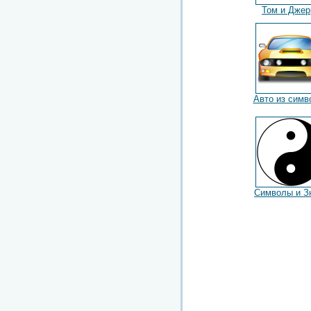
Том и Джер
Авто из симв
Символы и З