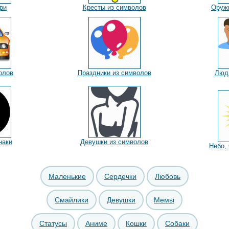
ри
Кресты из символов
Оруж
олов
Праздники из символов
Люди
наки
Девушки из символов
Небо,
Маленькие
Сердечки
Любовь
Смайлики
Девушки
Мемы
Статусы
Аниме
Кошки
Собаки