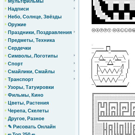
Мультфильмы
▌░░██▄░░▄▄░░▄▄░░
█░░▐██░░██░░██░░
Надписи
█▌░░▀███▀▀██▀▀██
Небо, Солнце, Звёзды
██▄░░░▀█░░██░░█▀
█████▄▄▄▄▄▄▄▄▄▄▄
Оружие
ⒽⒶⓅⓅⓎ ⒽⒶⓁⓁⓄ
Праздники, Поздравления
Предметы, Техника
.
Сердечки
┈┈┈┈┈▕▔▏
┈╱▔▔▔▔┈▔▔▔▔▔╲
Символы, Логотипы
╱┈┈╱╲┈┈┈┈╱╲┈┈╲
▏┈┈▔▔┈╱╲┈▔▔┈┈▕
Спорт
▏▕╲┈┈┈▔▔┈┈┈╱▏▕
▏▕┈╲╱╲╱╲╱╲╱┈▏▕
Смайлики, Смайлы
▏┈╲┈┈┈┈┈┈┈┈╱┈▕
Транспорт
╲┈┈╲╱╲╱╲╱╲╱┈┈╱
┈╲▂▂▂▂▂▂▂▂▂▂╱
Узоры, Татуировки
╔═══════════════
Фильмы, Кино
║░░░░░░░░░░░░░░░
║░╔╗╔╗╔══╗╔══╗╔═
Цветы, Растения
║░║╚╝║║╔╗║║╔╗║║╔
Черепа, Скелеты
║░║╔╗║║╔╗║║╔═╝║╔
║░╠╩╩╩╩╩╩╩╩╩══╩╩
Другое, Разное
║░╚═════════════
║░░░║║╔╗║║╔╗║║║╔
✎ Рисовать Онлайн
║░░░╠╣╠╣║║║║║║║╠
║░░░║║║║╚╚╚╝╚╩╝╚
ஜ Топ 250 ஜ