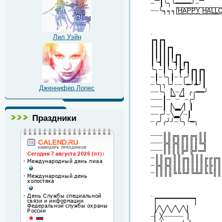
┈▔┃╰╮╰━━━━╯┈▔
┈┈╰╕╕╕[̲̲̅̅H̲̲̅̅A̲̲̅̅P̲̲̅̅P̲̲̅̅Y̲̲̅̅ ̲̲̅̅H̲̲̅̅A̲̲̅̅L̲̲̅̅L̲̲̅̅O̲̲̅̅
.
Лил Уэйн
┏┓┏┓
┃┃┃┃┏┓
┃┃┃┃┃┃┏┓
┃╰┫┃┃╰┫┃┏┓
╰╮┈┃╰╮╯┣╯┃┏┓┏┓
┈┃┈╰╮┃┈╰╭╯┃┃┃┃
┈╰╮╮╰╯┈┈╰━╯┻╯┃
Дженнифер Лопес
┈┈╰╮▕╲┈╱▏╭╭━━╯
┈┈┈┃┈▔┈▔┈╭╯
┈┈┈┃▕╲▂╱▏┃
┈┈╭╯┈╲▂╱┈┃
Праздники
┈╭╯╭╯╯┈╰╮╰━╮
┈┈┈║║╔╗╔╗╔╗║║
┈┈┈╠╣╠╣║║║║╚╣
┈┈┈║║║║╠╝╠╝═╝
┈║║╔╗║║╔╗║║║╔╔╔╗
┈╠╣╠╣║║║║║║║╠╠║║
┈║║║║╚╚╚╝╚╩╝╚╚║║
.
▕▔▔▔▔▔▔▔▔▏
▕╱╲╱╲╱╲╱╲▏
┈▏╳┈┈┈┈┈▕