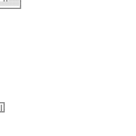
░░░░░░░║
═══════╝
═╗
║║
╩╝