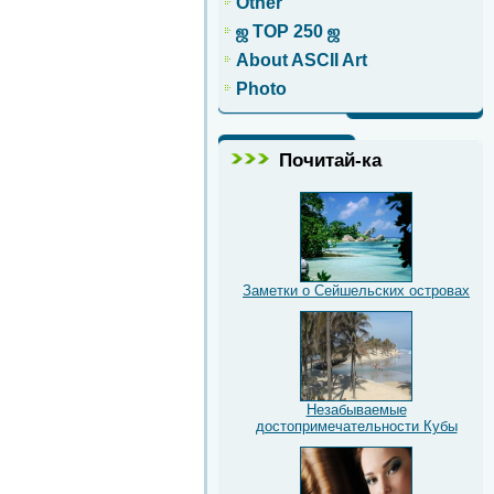
Other
ஜ TOP 250 ஜ
About ASCII Art
Photo
Почитай-ка
Заметки о Сейшельских островах
Незабываемые
достопримечательности Кубы