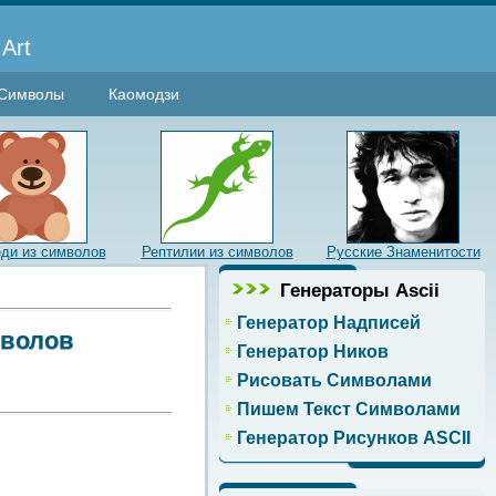
Art
Символы
Каомодзи
ди из символов
Рептилии из символов
Русские Знаменитости
Генераторы Ascii
Генератор Надписей
мволов
Генератор Ников
Рисовать Символами
Пишем Текст Символами
Генератор Рисунков ASCII