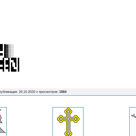
█▐▓▒░
▀▐▓▒░
▀▐▓▒░
▄▌▄▌▀█▐
▀▌▀▌▌▐▐
▀▌▀▌█▄▐
публикации: 26.10.2020 »
просмотров
:
1564