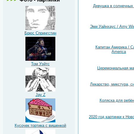
Девушка в солнечных
Эми Уайнхаус / Amy Wi
Брюс Спрингстин
Капитан Америка / Ca
America
Том Уэйтс
Церемониальная ма
Лекарство, микстура, с
Jay Z
Коляска для ребён
2020 год картинки к Нов
Кусочек тортика с вишенкой