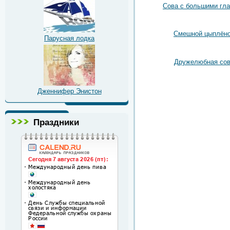
Сова с большими гл
Смешной цыплён
Парусная лодка
Дружелюбная со
Дженнифер Энистон
Праздники