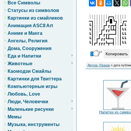
Все Символы
Статусы из символов
.
┊┊┊┊┊┊┊┊┏━┓┊┊┊┊┊
Картинки из смайликов
━┓┊┊┊┊┊┏┛▊┗┓┊┊┏━
Анимация ASCII Art
┗┃┊┊┊┊┏┛┏┏┳┫┊┏┛┗
┗┃┊┊┊┏┛┏┏┗┻┫┊┃┗┗
Аниме и Манга
┗┃┊┊┏┛┏┏┏━━┛┊┃┗┗
┗┃┊┏┛┏┏┗┻━┓┊┊┃┗┗
Ангелы, Религия
┗┃┏┛┏┏┏┗┳━┫┊┊┃┗┗
Дома, Сооружения
Копировать
Еда и Напитки
Животные
Другое, Разное
» дата публик
Каомодзи Смайлы
Картинки для Твиттера
Компьютерные игры
Любовь, Love
Люди, Человечки
Маленькие рисунки
Напитки из симво
Мемы
Музыка, инструменты