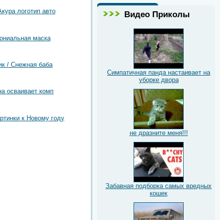
Акура логотип авто
Видео Приколы
ониальная маска
ик / Снежная баба
Симпатичная панда настаивает на
уборке двора
на осваивает комп
артинки к Новому году
не дразните меня!!!
Забавная подборка самых вредных
кошек