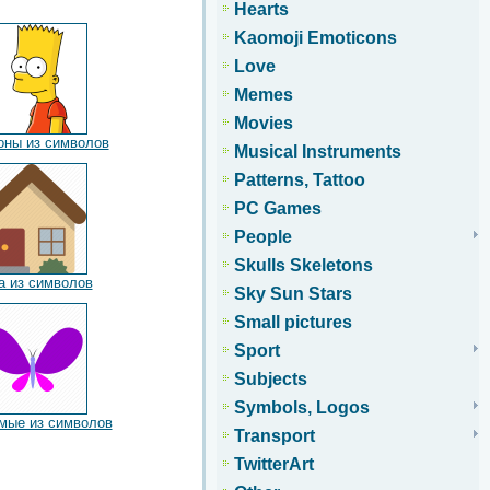
Hearts
Kaomoji Emoticons
Love
Memes
Movies
оны из символов
Musical Instruments
Patterns, Tattoo
PC Games
People
Skulls Skeletons
а из символов
Sky Sun Stars
Small pictures
Sport
Subjects
Symbols, Logos
мые из символов
Transport
TwitterArt