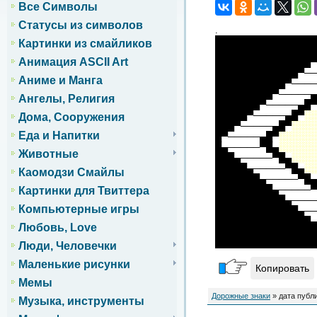
Все Символы
Статусы из символов
.
████████████████
Картинки из смайликов
████████████████
Анимация ASCII Art
███████████████▀
█████████████▀──
Аниме и Манга
███████████▀────
█████████▀─────▄
Ангелы, Религия
███████▀─────▄█▀
█████▀─────▄█▀
░░
Дома, Сооружения
███▀─────▄█▀
░░░░
Еда и Напитки
█▀─────▄█▀
░░░░░░
█▄─────▀█▄
░░░░░░
Животные
███▄─────▀█▄
░░░░
█████▄─────▀█▄
░░
Каомодзи Смайлы
███████▄─────▀█▄
█████████▄─────▀
Картинки для Твиттера
███████████▄────
Компьютерные игры
█████████████▄──
███████████████▄
Любовь, Love
████████████████
████████████████
Люди, Человечки
Маленькие рисунки
Копировать
Мемы
Дорожные знаки
» дата публи
Музыка, инструменты