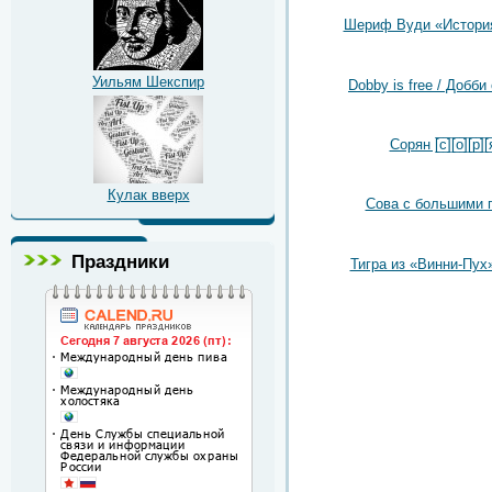
Шериф Вуди «Истори
Уильям Шекспир
Dobby is free / Добби
Сорян [̲̅с̲̅][̲̅о̲̅][̲̅р̲̅][̲̅я̲̅
Кулак вверх
Сова с большими 
Праздники
Тигра из «Винни-Пух