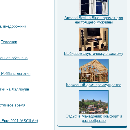
Armand Basi In Blue - аромат для
настоящего мужчины
, внедорожник
Телескоп
Выбираем акустическую систему
ганная обезьяна
 Роббинс логотип
Каркасный дом: преимущества
тки на Хэллоуин
стливое время
Отдых в Македонии: комфорт и
разнообразие
 Euro 2021 (ASCII Art)