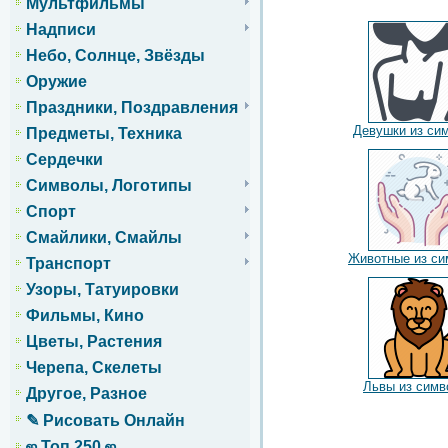
Мультфильмы
Надписи
Небо, Солнце, Звёзды
Оружие
Праздники, Поздравления
Девушки из си
Предметы, Техника
Сердечки
Символы, Логотипы
Спорт
Смайлики, Смайлы
Животные из си
Транспорт
Узоры, Татуировки
Фильмы, Кино
Цветы, Растения
Черепа, Скелеты
Львы из симв
Другое, Разное
✎ Рисовать Онлайн
ஜ Топ 250 ஜ