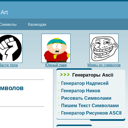
Art
Символы
Каомодзи
Части тела
Южный парк
Мемы из символов
Генераторы Ascii
Генератор Надписей
имволов
Генератор Ников
Рисовать Символами
Пишем Текст Символами
Генератор Рисунков ASCII