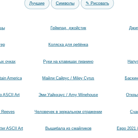
Лучшие
Символы
✎ Рисовать
ицы
Геймпад, джойстик
Джип
тер
Коляска для ребёнка
ых очках
Руки на клавишах пианино
Напу
ain America
Майли Сайрус / Miley Cyrus
Баскин
o ASCII Art
Эми Уайнхаус / Amy Winehouse
Откры
u Reeves
Человечек в зеркальном отражении
Сча
ter ASCII Art
Вышибала из смайликов
Евро 2021 /