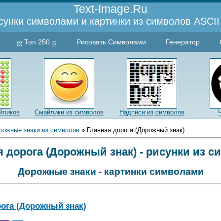
Text-Image.Ru
сунки символами и картинки из символов ASCII 
ஜ Топ 250 ஜ
Рисовать Символами
Генератор
йликов
Смайлики из символов
Надписи из символов
рожные знаки из символов
» Главная дорога (Дорожный знак)
я дорога (Дорожный знак) - рисунки из с
Дорожные знаки - картинки символами
ога (Дорожный знак)