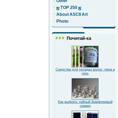
Other
ஜ TOP 250 ஜ
About ASCII Art
Photo
Почитай-ка
Средства для укладки волос: пена и
гель
Как выбрать чайный фарфоровый
сервиз