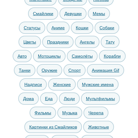
Смайлики
Девушки
Мемы
Статусы
Аниме
Кошки
Собаки
Цветы
Праздники
Ангелы
Тату
Авто
Мотоциклы
Самолёты
Корабли
Танки
Оружие
Спорт
Анимация Gif
Надписи
Женские
Мужские имена
Дома
Еда
Люди
Мультфильмы
Фильмы
Музыка
Черепа
Картинки из Смайликов
Животные