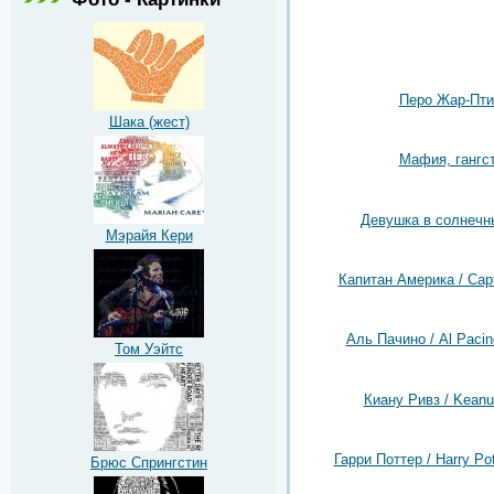
Перо Жар-Пт
Шака (жест)
Мафия, гангс
Девушка в солнечн
Мэрайя Кери
Капитан Америка / Capt
Аль Пачино / Al Pacin
Том Уэйтс
Киану Ривз / Kean
Гарри Поттер / Harry Pot
Брюс Спрингстин