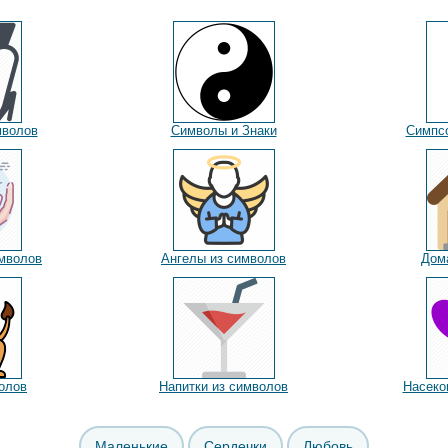
мволов
Символы и Знаки
Симпс
мволов
Ангелы из символов
Дом
олов
Напитки из символов
Насеко
Маленькие
Сердечки
Любовь